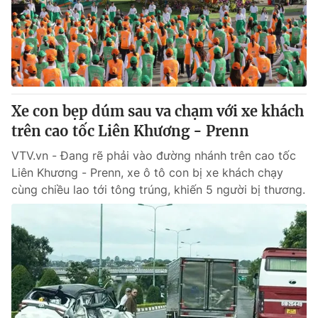
Tin tức
Kinh tế
Thế giới đó đây
Tài chính
Dữ liệu và đời sống
Câu chuyện quốc tế
Thị trường
Xe con bẹp dúm sau va chạm với xe khách
Truyền hình
Góc doanh nghiệp
trên cao tốc Liên Khương - Prenn
Phim VTV
Giải trí
VTV.vn - Đang rẽ phải vào đường nhánh trên cao tốc
Hậu trường
Liên Khương - Prenn, xe ô tô con bị xe khách chạy
Điện ảnh
cùng chiều lao tới tông trúng, khiến 5 người bị thương.
Đời sống
Nhân vật
Âm nhạc
Du lịch
Khán giả
Giáo dục
Sao
Làm đẹp
Giải sao mai
Tuyển sinh
Công nghệ
Chất lượng cuộc sống
Học trực tuyến
Hitech Công nghệ tương lai