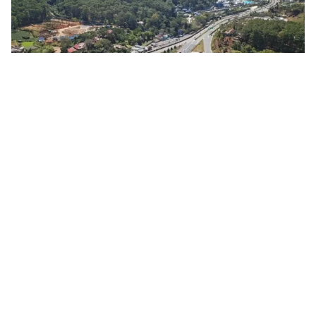
Tin mới
Video
Live
Emagazine
Trang chủ
Ra mắt không gian văn hoá Hồ Chí Minh
tại trường Lê Quý Đôn- Đà Lạt
VTV.vn - Chi bộ Trường tiểu học Lê Quý Đôn, thành
phố Đà Lạt, tỉnh Lâm Đồng vừa tổ chức Lễ ra mắt
"Không gian văn hóa Hồ Chí Minh".