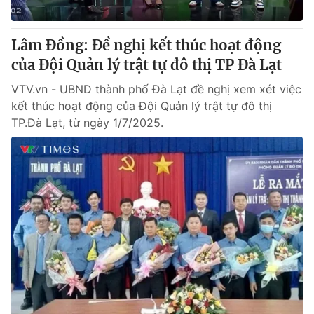
® Cấm sao chép dưới mọi hình thức nếu không có sự chấp
Lâm Đồng: Đề nghị kết thúc hoạt động
thuận bằng văn bản. Ghi rõ nguồn VTV.vn khi phát hành lại
của Đội Quản lý trật tự đô thị TP Đà Lạt
thông tin từ website này.
VTV.vn - UBND thành phố Đà Lạt đề nghị xem xét việc
kết thúc hoạt động của Đội Quản lý trật tự đô thị
TP.Đà Lạt, từ ngày 1/7/2025.