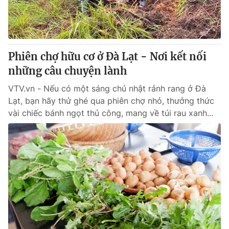
Thị trường 24h
Tấm lòng Việt
VTV4
Vươn mình bằng AI
Phiên chợ hữu cơ ở Đà Lạt - Nơi kết nối
VTV9
VTV8
những câu chuyện lành
VTV.vn - Nếu có một sáng chủ nhật rảnh rang ở Đà
Liên hệ tòa soạn
English
Lạt, bạn hãy thử ghé qua phiên chợ nhỏ, thưởng thức
vài chiếc bánh ngọt thủ công, mang về túi rau xanh...
THỜI BÁO VTV
Theo dõi báo trên
Cơ quan chủ quản:
Đài Truyền hình Việt Nam
Cơ quan báo chí:
Thời báo VTV