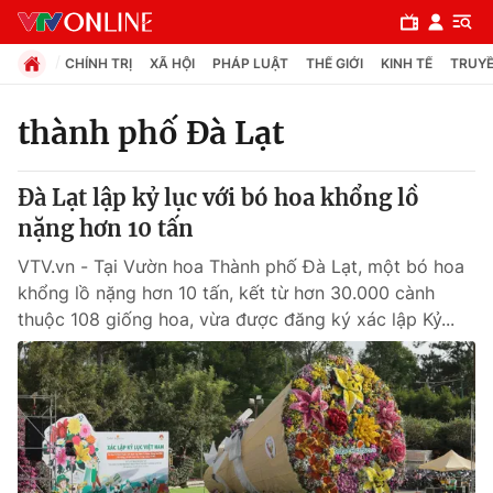
CHÍNH TRỊ
XÃ HỘI
PHÁP LUẬT
THẾ GIỚI
KINH TẾ
TRUYỀ
thành phố Đà Lạt
Chuyên mục
Đà Lạt lập kỷ lục với bó hoa khổng lồ
Chính trị
nặng hơn 10 tấn
VTV.vn - Tại Vườn hoa Thành phố Đà Lạt, một bó hoa
Xã hội
khổng lồ nặng hơn 10 tấn, kết từ hơn 30.000 cành
thuộc 108 giống hoa, vừa được đăng ký xác lập Kỷ...
Pháp luật
Y tế
Thế giới