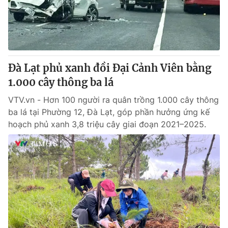
Giao lưu trực tuyến
Sản phẩm
Lịch phát sóng
Thị trường
Tư vấn
Đà Lạt phủ xanh đồi Đại Cảnh Viên bằng
Chuyên mục khác
1.000 cây thông ba lá
Emagazine
Podcast
VTV.vn - Hơn 100 người ra quân trồng 1.000 cây thông
ba lá tại Phường 12, Đà Lạt, góp phần hưởng ứng kế
Photo
Infographic
hoạch phủ xanh 3,8 triệu cây giai đoạn 2021–2025.
Video
Shorts video
VTV Money
VTV Thể thao
VTV Sức khoẻ
Bất động sản