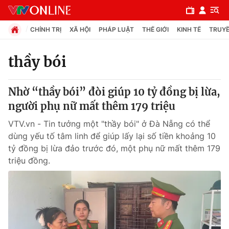
CHÍNH TRỊ
XÃ HỘI
PHÁP LUẬT
THẾ GIỚI
KINH TẾ
TRUYỀ
thầy bói
Chuyên mục
Nhờ “thầy bói” đòi giúp 10 tỷ đồng bị lừa,
Chính trị
người phụ nữ mất thêm 179 triệu
VTV.vn - Tin tưởng một "thầy bói" ở Đà Nẵng có thể
Xã hội
dùng yếu tố tâm linh để giúp lấy lại số tiền khoảng 10
tỷ đồng bị lừa đảo trước đó, một phụ nữ mất thêm 179
triệu đồng.
Pháp luật
Y tế
Thế giới