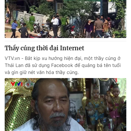
® Cấm sao chép dưới mọi hình thức nếu không có sự chấp
thuận bằng văn bản. Ghi rõ nguồn VTV.vn khi phát hành lại
thông tin từ website này.
Thầy cúng thời đại Internet
VTV.vn - Bắt kịp xu hướng hiện đại, một thầy cúng ở
Thái Lan đã sử dụng Facebook để quảng bá tên tuổi
và gìn giữ nét văn hóa thầy cúng.