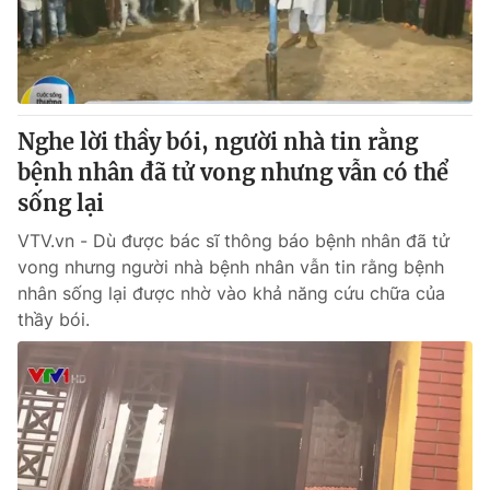
Giao lưu trực tuyến
Sản phẩm
Lịch phát sóng
Thị trường
Tư vấn
Nghe lời thầy bói, người nhà tin rằng
Chuyên mục khác
bệnh nhân đã tử vong nhưng vẫn có thể
Emagazine
Podcast
sống lại
VTV.vn - Dù được bác sĩ thông báo bệnh nhân đã tử
Photo
Infographic
vong nhưng người nhà bệnh nhân vẫn tin rằng bệnh
nhân sống lại được nhờ vào khả năng cứu chữa của
Video
Shorts video
thầy bói.
VTV Money
VTV Thể thao
VTV Sức khoẻ
Bất động sản