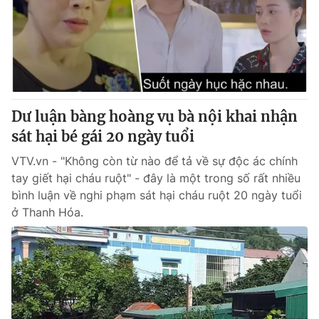
Cơ quan báo chí:
Thời báo VTV
Giấy phép hoạt động báo in và báo điện tử số 483/GP-BTTTT
cấp ngày 29/12/2023
Tổng Biên tập:
Vũ Thanh Thủy
Phó Tổng Biên tập:
Nguyễn Thị Mỹ Hạnh, Phạm Quốc Thắng,
Nguyễn Trọng Ninh
Dư luận bàng hoàng vụ bà nội khai nhận
Tổng đài VTV:
024.38 355 931 - 024.38 355 932
sát hại bé gái 20 ngày tuổi
Ðiện thoại Thời báo VTV:
024.66 897 897
VTV.vn - "Không còn từ nào để tả về sự độc ác chính
Email:
toasoan@vtv.vn
tay giết hại cháu ruột" - đây là một trong số rất nhiều
Liên hệ quảng cáo:
024-7300.7108
bình luận về nghi phạm sát hại cháu ruột 20 ngày tuổi
ở Thanh Hóa.