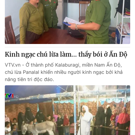
Tin tức
Kinh tế
Thế giới đó đây
Tài chính
Dữ liệu và đời sống
Câu chuyện quốc tế
Thị trường
Truyền hình
Góc doanh nghiệp
Kinh ngạc chú lừa làm... thầy bói ở Ấn Độ
Phim VTV
Giải trí
VTV.vn - Ở thành phố Kalaburagi, miền Nam Ấn Độ,
Hậu trường
chú lừa Panalal khiến nhiều người kinh ngạc bởi khả
Điện ảnh
năng tiên tri độc đáo.
Đời sống
Nhân vật
Âm nhạc
Du lịch
Khán giả
Giáo dục
Sao
Làm đẹp
Giải sao mai
Tuyển sinh
Công nghệ
Chất lượng cuộc sống
Học trực tuyến
Hitech Công nghệ tương lai