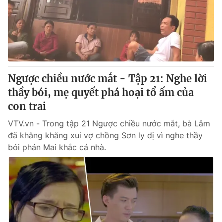
Thị trường 24h
Tấm lòng Việt
VTV4
Vươn mình bằng AI
VTV9
VTV8
Ngược chiều nước mắt - Tập 21: Nghe lời
Liên hệ tòa soạn
thầy bói, mẹ quyết phá hoại tổ ấm của
English
con trai
VTV.vn - Trong tập 21 Ngược chiều nước mắt, bà Lâm
đã khăng khăng xui vợ chồng Sơn ly dị vì nghe thầy
THỜI BÁO VTV
bói phán Mai khắc cả nhà.
Theo dõi báo trên
Cơ quan chủ quản:
Đài Truyền hình Việt Nam