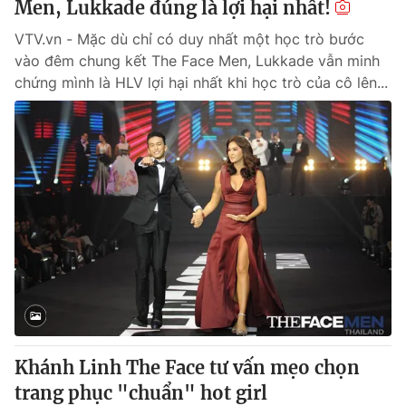
Men, Lukkade đúng là lợi hại nhất!
VTV.vn - Mặc dù chỉ có duy nhất một học trò bước
vào đêm chung kết The Face Men, Lukkade vẫn minh
chứng mình là HLV lợi hại nhất khi học trò của cô lên...
Khánh Linh The Face tư vấn mẹo chọn
trang phục "chuẩn" hot girl