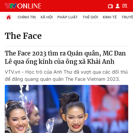
CHÍNH TRỊ
XÃ HỘI
PHÁP LUẬT
THẾ GIỚI
KINH TẾ
TRUYỀ
The Face
Chuyên mục
The Face 2023 tìm ra Quán quân, MC Đan
Chính trị
Lê qua ống kính của ông xã Khải Anh
VTV.vn - Học trò của Anh Thư đã vượt qua các đối thủ
Xã hội
để đăng quang quán quân The Face Vietnam 2023.
Pháp luật
Y tế
Thế giới