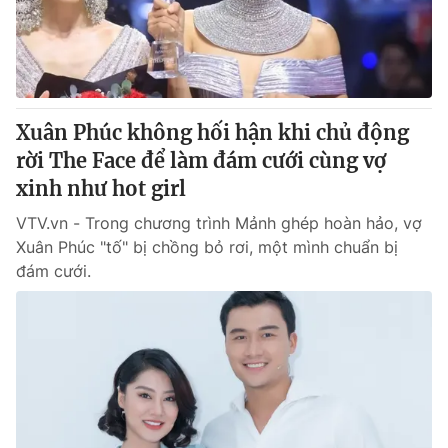
Tin tức
Kinh tế
Thế giới đó đây
Tài chính
Dữ liệu và đời sống
Câu chuyện quốc tế
Thị trường
Xuân Phúc không hối hận khi chủ động
Truyền hình
rời The Face để làm đám cưới cùng vợ
Góc doanh nghiệp
xinh như hot girl
Phim VTV
Giải trí
VTV.vn - Trong chương trình Mảnh ghép hoàn hảo, vợ
Hậu trường
Xuân Phúc "tố" bị chồng bỏ rơi, một mình chuẩn bị
Điện ảnh
đám cưới.
Đời sống
Nhân vật
Âm nhạc
Du lịch
Khán giả
Giáo dục
Sao
Làm đẹp
Giải sao mai
Tuyển sinh
Công nghệ
Chất lượng cuộc sống
Học trực tuyến
Hitech Công nghệ tương lai