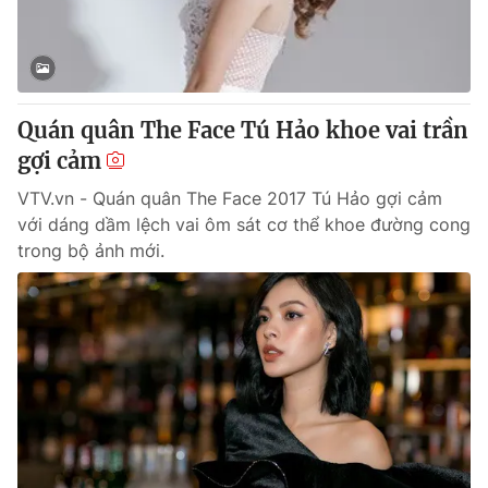
Giấy phép hoạt động báo in và báo điện tử số 483/GP-BTTTT
cấp ngày 29/12/2023
Tổng Biên tập:
Vũ Thanh Thủy
Phó Tổng Biên tập:
Nguyễn Thị Mỹ Hạnh, Phạm Quốc Thắng,
Nguyễn Trọng Ninh
Quán quân The Face Tú Hảo khoe vai trần
Tổng đài VTV:
024.38 355 931 - 024.38 355 932
gợi cảm
Ðiện thoại Thời báo VTV:
024.66 897 897
VTV.vn - Quán quân The Face 2017 Tú Hảo gợi cảm
Email:
toasoan@vtv.vn
với dáng dầm lệch vai ôm sát cơ thể khoe đường cong
Liên hệ quảng cáo:
024-7300.7108
trong bộ ảnh mới.