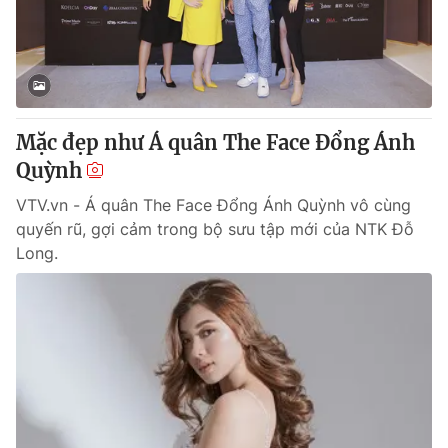
Thị trường 24h
Tấm lòng Việt
VTV4
Vươn mình bằng AI
VTV9
VTV8
Mặc đẹp như Á quân The Face Đổng Ánh
Quỳnh
Liên hệ tòa soạn
English
VTV.vn - Á quân The Face Đổng Ánh Quỳnh vô cùng
quyến rũ, gợi cảm trong bộ sưu tập mới của NTK Đỗ
Long.
THỜI BÁO VTV
Theo dõi báo trên
Cơ quan chủ quản:
Đài Truyền hình Việt Nam
Cơ quan báo chí:
Thời báo VTV