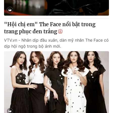
® Cấm sao chép dưới mọi hình thức nếu không có sự chấp
thuận bằng văn bản. Ghi rõ nguồn VTV.vn khi phát hành lại
"Hội chị em" The Face nổi bật trong
thông tin từ website này.
trang phục đen trắng
VTV.vn - Nhân dịp đầu xuân, dàn mỹ nhân The Face có
dịp hội ngộ trong bộ ảnh mới.