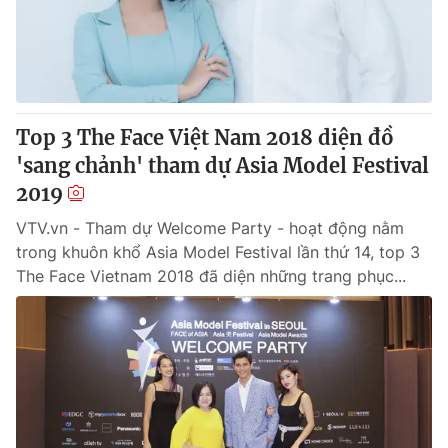
Giao lưu trực tuyến
Sản phẩm
Lịch phát sóng
Thị trường
Tư vấn
Chuyên mục khác
Top 3 The Face Việt Nam 2018 diện đồ
'sang chảnh' tham dự Asia Model Festival
Emagazine
Podcast
2019
Photo
Infographic
VTV.vn - Tham dự Welcome Party - hoạt động nằm
trong khuôn khổ Asia Model Festival lần thứ 14, top 3
The Face Vietnam 2018 đã diện những trang phục...
Video
Shorts video
VTV Money
VTV Thể thao
VTV Sức khoẻ
Bất động sản