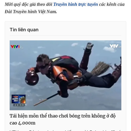
Phim VTV
Mời quý độc giả theo dõi
Truyền hình trực tuyến
các kênh của
Giải trí
Đài Truyền hình Việt Nam.
Hậu trường
Điện ảnh
Đời sống
Nhân vật
Tin liên quan
Âm nhạc
Du lịch
Khán giả
Giáo dục
Sao
Làm đẹp
Giải sao mai
Tuyển sinh
Công nghệ
Chất lượng cuộc sống
Học trực tuyến
Hitech Công nghệ tương lai
Giao lưu trực tuyến
Sản phẩm
Lịch phát sóng
Thị trường
Tư vấn
Chuyên mục khác
Tái hiện môn thể thao chơi bóng trên không ở độ
cao 4.000m
Emagazine
Podcast