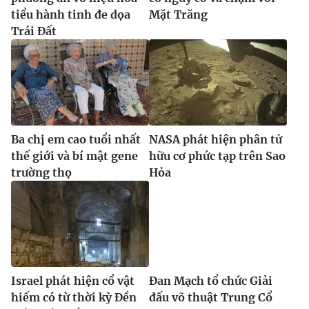
Ðiện thoại Thời báo VTV:
024.66 897 897
tiểu hành tinh đe dọa
Mặt Trăng
Email:
toasoan@vtv.vn
Trái Đất
Liên hệ quảng cáo:
024-7300.7108
Ba chị em cao tuổi nhất
NASA phát hiện phân tử
thế giới và bí mật gene
hữu cơ phức tạp trên Sao
trường thọ
Hỏa
® Cấm sao chép dưới mọi hình thức nếu không có sự chấp
thuận bằng văn bản. Ghi rõ nguồn VTV.vn khi phát hành lại
thông tin từ website này.
Israel phát hiện cổ vật
Đan Mạch tổ chức Giải
hiếm có từ thời kỳ Đền
đấu võ thuật Trung Cổ