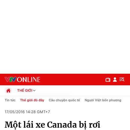
THẾ GIỚI
Chính trị
Tin tức
Thế giới đó đây
Câu chuyện quốc tế
Người Việt bốn phương
Xã hội
17/05/2016 14:28 GMT+7
Pháp luật
Chuyên mục
Kinh tế
Một lái xe Canada bị rơi
Thể thao