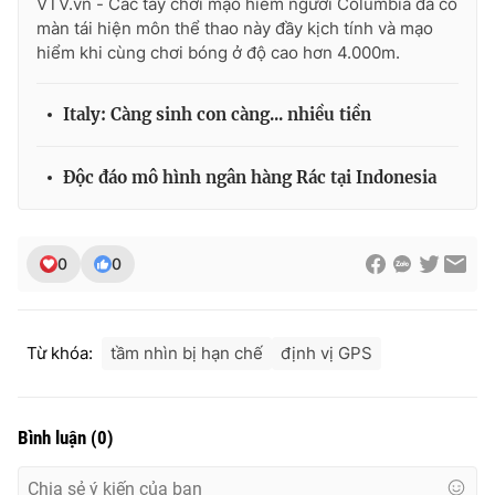
VTV.vn - Các tay chơi mạo hiểm người Columbia đã có
màn tái hiện môn thể thao này đầy kịch tính và mạo
Photo
Infographic
hiểm khi cùng chơi bóng ở độ cao hơn 4.000m.
Video
Shorts video
Italy: Càng sinh con càng... nhiều tiền
VTV Money
VTV Thể thao
Độc đáo mô hình ngân hàng Rác tại Indonesia
VTV Sức khoẻ
Bất động sản
0
0
Thị trường 24h
Tấm lòng Việt
Từ khóa:
tầm nhìn bị hạn chế
định vị GPS
VTV4
Vươn mình bằng AI
VTV9
VTV8
Bình luận
(
0
)
Liên hệ tòa soạn
English