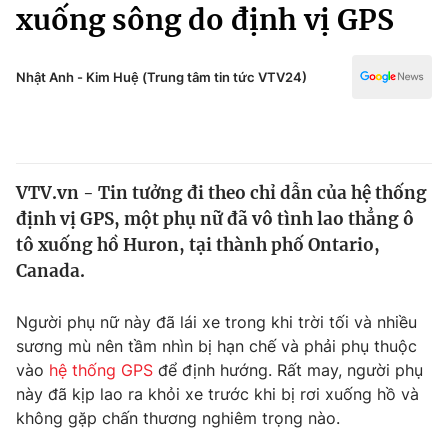
Chính trị
xuống sông do định vị GPS
Truyền hình
Văn hóa - Giải trí
Xã hội
Y tế
Nhật Anh - Kim Huệ (Trung tâm tin tức VTV24)
Đời sống
Pháp luật
Công nghệ
Giáo dục
Y tế
VTV.vn - Tin tưởng đi theo chỉ dẫn của hệ thống
định vị GPS, một phụ nữ đã vô tình lao thẳng ô
Thế giới
tô xuống hồ Huron, tại thành phố Ontario,
Canada.
Tin tức
Kinh tế
Thế giới đó đây
Người phụ nữ này đã lái xe trong khi trời tối và nhiều
Tài chính
sương mù nên tầm nhìn bị hạn chế và phải phụ thuộc
Dữ liệu và đời sống
Câu chuyện quốc tế
vào
hệ thống GPS
để định hướng. Rất may, người phụ
Thị trường
này đã kịp lao ra khỏi xe trước khi bị rơi xuống hồ và
Truyền hình
Góc doanh nghiệp
không gặp chấn thương nghiêm trọng nào.