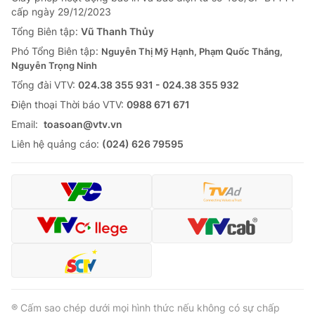
cấp ngày 29/12/2023
Cơ quan báo chí:
Thời báo VTV
Tổng Biên tập:
Vũ Thanh Thủy
Giấy phép hoạt động báo in và báo điện tử số 483/GP-BTTTT
cấp ngày 29/12/2023
Phó Tổng Biên tập:
Nguyễn Thị Mỹ Hạnh, Phạm Quốc Thắng,
Nguyễn Trọng Ninh
Tổng Biên tập:
Vũ Thanh Thủy
Tổng đài VTV:
024.38 355 931 - 024.38 355 932
Phó Tổng Biên tập:
Nguyễn Thị Mỹ Hạnh, Phạm Quốc Thắng,
Ðiện thoại Thời báo VTV:
0988 671 671
Nguyễn Trọng Ninh
Tổng đài VTV:
Email:
toasoan@vtv.vn
024.38 355 931 - 024.38 355 932
Ðiện thoại Thời báo VTV:
Liên hệ quảng cáo:
(024) 626 79595
024.66 897 897
Email:
toasoan@vtv.vn
Liên hệ quảng cáo:
024-7300.7108
® Cấm sao chép dưới mọi hình thức nếu không có sự chấp