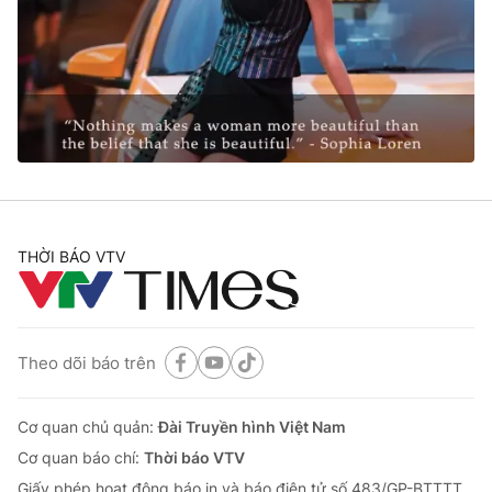
Thị trường 24h
Tấm lòng Việt
VTV4
Vươn mình bằng AI
VTV9
VTV8
Liên hệ tòa soạn
English
THỜI BÁO VTV
THỜI BÁO VTV
Theo dõi báo trên
Theo dõi báo trên
Cơ quan chủ quản:
Đài Truyền hình Việt Nam
Cơ quan báo chí:
Thời báo VTV
Cơ quan chủ quản:
Giấy phép hoạt động báo in và báo điện tử số 483/GP-BTTTT
Đài Truyền hình Việt Nam