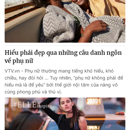
Giao lưu trực tuyến
Sản phẩm
Lịch phát sóng
Thị trường
Tư vấn
Chuyên mục khác
Emagazine
Podcast
Hiểu phái đẹp qua những câu danh ngôn
về phụ nữ
Photo
Infographic
VTV.vn - Phụ nữ thường mang tiếng khó hiểu, khó
chiều, hay đòi hỏi … Tuy nhiên, “phụ nữ không phải để
Video
Shorts video
hiểu mà là để yêu” bởi thế giới nội tâm của nàng vô
cùng phong phú và thú vị.
VTV Money
VTV Thể thao
VTV Sức khoẻ
Bất động sản