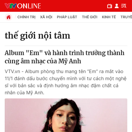
CHÍNH TRỊ
XÃ HỘI
PHÁP LUẬT
THẾ GIỚI
KINH TẾ
TRUYỀ
thế giới nội tâm
Chuyên mục
Album "Em" và hành trình trưởng thành
Chính trị
cùng âm nhạc của Mỹ Anh
VTV.vn - Album phòng thu mang tên “Em” ra mắt vào
Xã hội
11/1 đánh dấu bước chuyển mình với tư cách một nghệ
sĩ với bản sắc và định hướng âm nhạc đậm chất cá
nhân của Mỹ Anh.
Pháp luật
Y tế
Thế giới