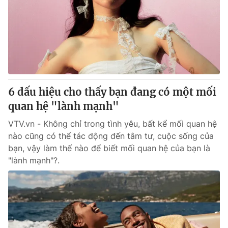
Tin tức
Kinh tế
Thế giới đó đây
Tài chính
Dữ liệu và đời sống
Câu chuyện quốc tế
Thị trường
Truyền hình
Góc doanh nghiệp
6 dấu hiệu cho thấy bạn đang có một mối
Phim VTV
quan hệ "lành mạnh"
Giải trí
Hậu trường
VTV.vn - Không chỉ trong tình yêu, bất kể mối quan hệ
Điện ảnh
nào cũng có thể tác động đến tâm tư, cuộc sống của
Đời sống
Nhân vật
bạn, vậy làm thế nào để biết mối quan hệ của bạn là
Âm nhạc
Du lịch
"lành mạnh"?.
Khán giả
Giáo dục
Sao
Làm đẹp
Giải sao mai
Tuyển sinh
Công nghệ
Chất lượng cuộc sống
Học trực tuyến
Hitech Công nghệ tương lai