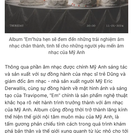
Photo
Infographic
Video
Shorts video
Album "Em"hứa hẹn sẽ đem đến những trải nghiệm âm
VTV Money
VTV Thể thao
nhạc chân thành, tinh tế cho những người yêu mến âm
nhạc của Mỹ Anh
VTV Sức khoẻ
Bất động sản
Thông qua phần âm nhạc được chính Mỹ Anh sáng tác
và sản xuất với sự đồng hành của nhạc sĩ trẻ Dũng và
Thị trường 24h
Tấm lòng Việt
giám đốc âm nhạc - nhà sản xuất người Mỹ Eric
Derwallis, cùng sự đồng hành về mặt hình ảnh và sáng
tạo của Travipome, “Em” chính là sản phẩm nghệ thuật
VTV4
Vươn mình bằng AI
khắc họa rõ nét hành trình trưởng thành với âm nhạc
của Mỹ Anh. Album cũng đồng thời trở thành lăng kính
VTV9
VTV8
thể hiện thế giới nội tâm muôn màu của Mỹ Anh, là
tấm gương phản chiếu tính cách trong quá trình khám
Liên hệ tòa soạn
English
phá bản thân và thế giới xung quanh từ lúc nhỏ cho tới