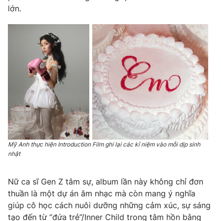
lớn.
THỜI BÁO VTV
Theo dõi báo trên
Cơ quan chủ quản:
Đài Truyền hình Việt Nam
Cơ quan báo chí:
Thời báo VTV
Mỹ Anh thực hiện Introduction Film ghi lại các kỉ niệm vào mỗi dịp sinh
Giấy phép hoạt động báo in và báo điện tử số 483/GP-BTTTT
nhật
cấp ngày 29/12/2023
Tổng Biên tập:
Vũ Thanh Thủy
Nữ ca sĩ Gen Z tâm sự, album lần này không chỉ đơn
Phó Tổng Biên tập:
Nguyễn Thị Mỹ Hạnh, Phạm Quốc Thắng,
thuần là một dự án âm nhạc mà còn mang ý nghĩa
Nguyễn Trọng Ninh
giúp cô học cách nuôi dưỡng những cảm xúc, sự sáng
Tổng đài VTV:
024.38 355 931 - 024.38 355 932
tạo đến từ “đứa trẻ”/Inner Child trong tâm hồn bằng