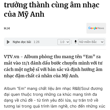
Chính trị
trưởng thành cùng âm nhạc
Truyền hình
của Mỹ Anh
Văn hóa - Giải trí
Xã hội
Y tế
Đời sống
H.H
Pháp luật
Công nghệ
Giáo dục
Nghe đọc bài
1:26
Y tế
VTV.vn - Album phòng thu mang tên “Em” ra
Thế giới
mắt vào 11/1 đánh dấu bước chuyển mình với tư
Tin tức
cách một nghệ sĩ với bản sắc và định hướng âm
Kinh tế
nhạc đậm chất cá nhân của Mỹ Anh.
Thế giới đó đây
Tài chính
Dữ liệu và đời sống
Câu chuyện quốc tế
Album "Em" mang chất liệu âm nhạc R&B/Soul đương
Thị trường
đại quen thuộc trong những ca khúc mang tính đa
dạng về chủ đề - từ tình yêu đôi lứa, sự trăn trở về
Truyền hình
Góc doanh nghiệp
tương lai trong quá trình làm nghề, cho đến những xúc