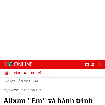
VĂN HÓA - GIẢI TRÍ
Chính trị
Điện ảnh
Âm nhạc
Sao
Xã hội
05/01/2024 09:18 GMT+7
Pháp luật
Chuyên mục
Kinh tế
Album "Em" và hành trình
Thể thao