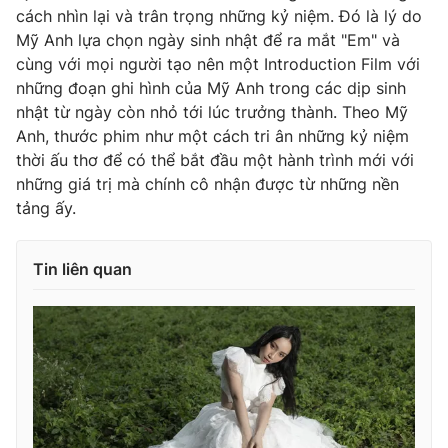
Ðiện thoại Thời báo VTV:
024.66 897 897
cách nhìn lại và trân trọng những kỷ niệm. Đó là lý do
Email:
Mỹ Anh lựa chọn ngày sinh nhật để ra mắt "Em" và
toasoan@vtv.vn
cùng với mọi người tạo nên một Introduction Film với
Liên hệ quảng cáo:
024-7300.7108
những đoạn ghi hình của Mỹ Anh trong các dịp sinh
nhật từ ngày còn nhỏ tới lúc trưởng thành. Theo Mỹ
Anh, thước phim như một cách tri ân những kỷ niệm
thời ấu thơ để có thể bắt đầu một hành trình mới với
những giá trị mà chính cô nhận được từ những nền
tảng ấy.
Tin liên quan
® Cấm sao chép dưới mọi hình thức nếu không có sự chấp
thuận bằng văn bản. Ghi rõ nguồn VTV.vn khi phát hành lại
thông tin từ website này.