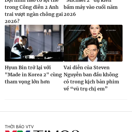
trong Công diễn 2 Anh
bấm máy vào cuối năm
trai vượt ngàn chông gai
2026
2026?
Hyun Bin trở lại với
Vai diễn của Steven
"Made in Korea 2" cùng
Nguyễn ban đầu không
tham vọng lớn hơn
có trong kịch bản phim
về “vũ trụ chị em”
THỜI BÁO VTV