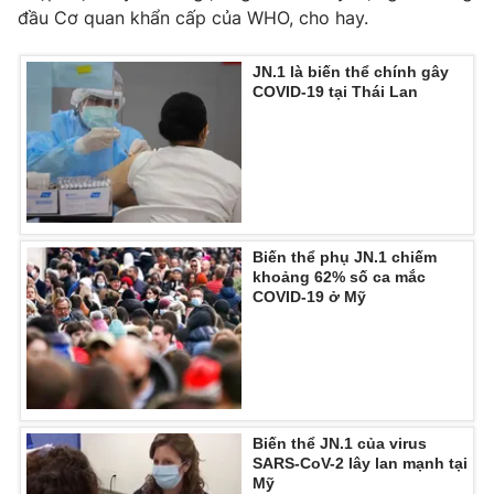
đầu Cơ quan khẩn cấp của WHO, cho hay.
JN.1 là biến thể chính gây
COVID-19 tại Thái Lan
THỜI BÁO VTV
Theo dõi báo trên
Biến thể phụ JN.1 chiếm
Cơ quan chủ quản:
Đài Truyền hình Việt Nam
khoảng 62% số ca mắc
COVID-19 ở Mỹ
Cơ quan báo chí:
Thời báo VTV
Giấy phép hoạt động báo in và báo điện tử số 483/GP-BTTTT
cấp ngày 29/12/2023
Tổng Biên tập:
Vũ Thanh Thủy
Phó Tổng Biên tập:
Nguyễn Thị Mỹ Hạnh, Phạm Quốc Thắng,
Biến thể JN.1 của virus
Nguyễn Trọng Ninh
SARS-CoV-2 lây lan mạnh tại
Tổng đài VTV:
024.38 355 931 - 024.38 355 932
Mỹ