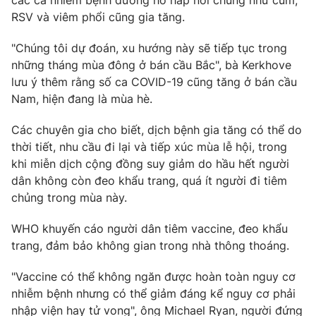
các ca nhiễm bệnh đường hô hấp nói chung như cúm,
RSV và viêm phổi cũng gia tăng.
Photo
Infographic
"Chúng tôi dự đoán, xu hướng này sẽ tiếp tục trong
Video
Shorts video
những tháng mùa đông ở bán cầu Bắc", bà Kerkhove
lưu ý thêm rằng số ca COVID-19 cũng tăng ở bán cầu
Nam, hiện đang là mùa hè.
VTV Money
VTV Thể thao
Các chuyên gia cho biết, dịch bệnh gia tăng có thể do
VTV Sức khoẻ
Bất động sản
thời tiết, nhu cầu đi lại và tiếp xúc mùa lễ hội, trong
khi miễn dịch cộng đồng suy giảm do hầu hết người
dân không còn đeo khẩu trang, quá ít người đi tiêm
Thị trường 24h
Tấm lòng Việt
chủng trong mùa này.
VTV4
Vươn mình bằng AI
WHO khuyến cáo người dân tiêm vaccine, đeo khẩu
trang, đảm bảo không gian trong nhà thông thoáng.
VTV9
VTV8
"Vaccine có thể không ngăn được hoàn toàn nguy cơ
nhiễm bệnh nhưng có thể giảm đáng kể nguy cơ phải
Liên hệ tòa soạn
English
nhập viện hay tử vong", ông Michael Ryan, người đứng