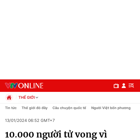
THẾ GIỚI
Chính trị
Tin tức
Thế giới đó đây
Câu chuyện quốc tế
Người Việt bốn phương
Xã hội
13/01/2024 06:52 GMT+7
Pháp luật
Chuyên mục
Kinh tế
10.000 người tử vong vì
Thể thao