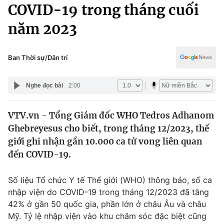
Chính trị
COVID-19 trong tháng cuối
Truyền hình
năm 2023
Văn hóa - Giải trí
Xã hội
Y tế
Đời sống
Ban Thời sự/Dân trí
Pháp luật
Công nghệ
Giáo dục
Nghe đọc bài
2:00
Y tế
VTV.vn - Tổng Giám đốc WHO Tedros Adhanom
Thế giới
Ghebreyesus cho biết, trong tháng 12/2023, thế
Tin tức
giới ghi nhận gần 10.000 ca tử vong liên quan
Kinh tế
đến COVID-19.
Thế giới đó đây
Tài chính
Dữ liệu và đời sống
Câu chuyện quốc tế
Số liệu Tổ chức Y tế Thế giới (WHO) thông báo, số ca
Thị trường
nhập viện do COVID-19 trong tháng 12/2023 đã tăng
42% ở gần 50 quốc gia, phần lớn ở châu Âu và châu
Truyền hình
Góc doanh nghiệp
Mỹ. Tỷ lệ nhập viện vào khu chăm sóc đặc biệt cũng