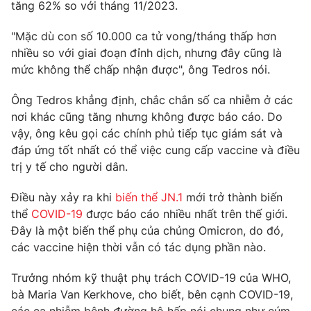
Phim VTV
tăng 62% so với tháng 11/2023.
Giải trí
Hậu trường
"Mặc dù con số 10.000 ca tử vong/tháng thấp hơn
Điện ảnh
nhiều so với giai đoạn đỉnh dịch, nhưng đây cũng là
Đời sống
Nhân vật
mức không thể chấp nhận được", ông Tedros nói.
Âm nhạc
Du lịch
Khán giả
Giáo dục
Sao
Ông Tedros khẳng định, chắc chắn số ca nhiễm ở các
Làm đẹp
Giải sao mai
nơi khác cũng tăng nhưng không được báo cáo. Do
Tuyển sinh
vậy, ông kêu gọi các chính phủ tiếp tục giám sát và
Công nghệ
Chất lượng cuộc sống
đáp ứng tốt nhất có thể việc cung cấp vaccine và điều
Học trực tuyến
Hitech Công nghệ tương lai
trị y tế cho người dân.
Giao lưu trực tuyến
Sản phẩm
Điều này xảy ra khi
biến thể JN.1
mới trở thành biến
thể
COVID-19
được báo cáo nhiều nhất trên thế giới.
Lịch phát sóng
Thị trường
Đây là một biến thể phụ của chủng Omicron, do đó,
các vaccine hiện thời vẫn có tác dụng phần nào.
Tư vấn
Chuyên mục khác
Trưởng nhóm kỹ thuật phụ trách COVID-19 của WHO,
Emagazine
Podcast
bà Maria Van Kerkhove, cho biết, bên cạnh COVID-19,