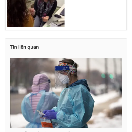
Ðiện thoại Thời báo VTV:
024.66 897 897
Email:
toasoan@vtv.vn
Liên hệ quảng cáo:
024-7300.7108
Tin liên quan
® Cấm sao chép dưới mọi hình thức nếu không có sự chấp
thuận bằng văn bản. Ghi rõ nguồn VTV.vn khi phát hành lại
thông tin từ website này.