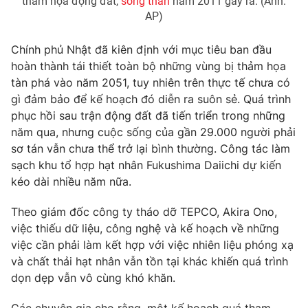
thảm họa động đất,
sóng thần
năm 2011 gây ra. (Ảnh:
Ðiện thoại Thời báo VTV:
024.66 897 897
AP)
Email:
toasoan@vtv.vn
Liên hệ quảng cáo:
024-7300.7108
Chính phủ Nhật đã kiên định với mục tiêu ban đầu
hoàn thành tái thiết toàn bộ những vùng bị thảm họa
tàn phá vào năm 2051, tuy nhiên trên thực tế chưa có
gì đảm bảo để kế hoạch đó diễn ra suôn sẻ. Quá trình
phục hồi sau trận động đất đã tiến triển trong những
năm qua, nhưng cuộc sống của gần 29.000 người phải
sơ tán vẫn chưa thể trở lại bình thường. Công tác làm
sạch khu tổ hợp hạt nhân Fukushima Daiichi dự kiến
kéo dài nhiều năm nữa.
Theo giám đốc công ty tháo dỡ TEPCO, Akira Ono,
việc thiếu dữ liệu, công nghệ và kế hoạch về những
® Cấm sao chép dưới mọi hình thức nếu không có sự chấp
việc cần phải làm kết hợp với việc nhiên liệu phóng xạ
thuận bằng văn bản. Ghi rõ nguồn VTV.vn khi phát hành lại
và chất thải hạt nhân vẫn tồn tại khác khiến quá trình
thông tin từ website này.
dọn dẹp vẫn vô cùng khó khăn.