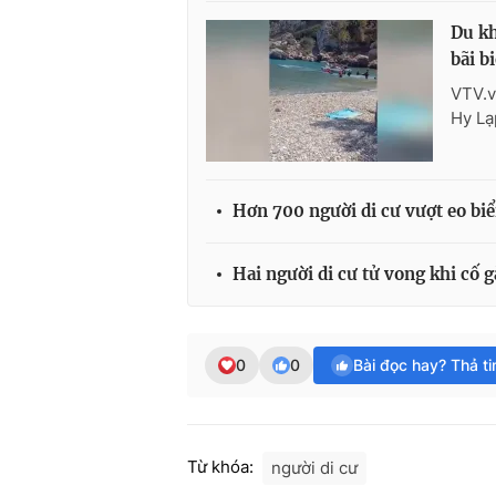
Du kh
bãi b
VTV.v
Hy Lạ
Hơn 700 người di cư vượt eo b
Hai người di cư tử vong khi cố 
0
0
Bài đọc hay? Thả t
Từ khóa:
người di cư