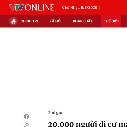
Chủ Nhật, 9/8/2026
CHÍNH TRỊ
XÃ HỘI
PHÁP LUẬT
THẾ GIỚI
Chính trị
Xã hội
Thế giới
Kinh tế
Tin tức
Tài chính
Thế giới đó đây
Thị trường
Câu chuyện quốc tế
Góc doanh nghiệp
Dữ liệu và đời sống
Thế giới
20.000 người di cư m