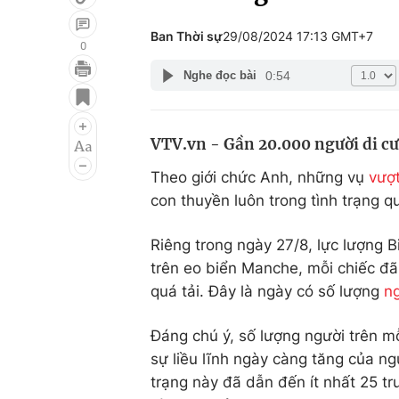
Ban Thời sự
29/08/2024 17:13 GMT+7
0
0:54
Nghe đọc bài
Giải trí
Đời sống
Điện ảnh
Du lịch
VTV.vn - Gần 20.000 người di c
Âm nhạc
Làm đẹp
Theo giới chức Anh, những vụ
vượt
Sao
Chất lượng cuộc sốn
con thuyền luôn trong tình trạng qu
Riêng trong ngày 27/8, lực lượng 
trên eo biển Manche, mỗi chiếc đã 
quá tải. Đây là ngày có số lượng
ng
Đáng chú ý, số lượng người trên m
sự liều lĩnh ngày càng tăng của n
trạng này đã dẫn đến ít nhất 25 t