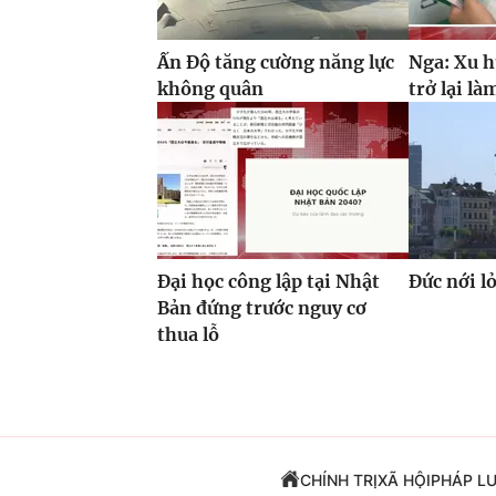
Ấn Độ tăng cường năng lực
Nga: Xu h
không quân
trở lại là
Đại học công lập tại Nhật
Đức nới l
Bản đứng trước nguy cơ
thua lỗ
CHÍNH TRỊ
XÃ HỘI
PHÁP L