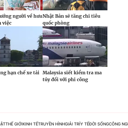
ướng người về hưu
Nhật Bản sẽ tăng chi tiêu
m việc
quốc phòng
ỏng hạn chế xe tải
Malaysia siết kiểm tra ma
túy đối với phi công
UẬT
THẾ GIỚI
KINH TẾ
TRUYỀN HÌNH
GIẢI TRÍ
Y TẾ
ĐỜI SỐNG
CÔNG NG