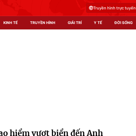
Truyền hình trực tuyến
KINH TẾ
TRUYỀN HÌNH
GIẢI TRÍ
Y TẾ
ĐỜI SỐNG
Pháp luật
Y tế
Truyền hình
Multimedia
Phim VTV
Video
Hậu trường
Shorts video
Nhân vật
Podcast
Khán giả
EMagazine
Giải sao mai
Photo
ạo hiểm vượt biển đến Anh
Infographic