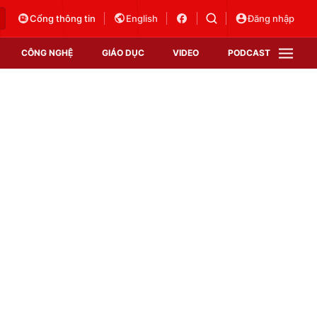
Cổng thông tin
English
Đăng nhập
CÔNG NGHỆ
GIÁO DỤC
VIDEO
PODCAST
VTV Money
VTV Thể thao
VTV Sức khoẻ
Bất động sản
Thị trường 24h
Tấm lòng Việt
Vươn mình bằng AI
VTV4
VTV8
VTV9
Lịch phát sóng
Giao lưu trực tuyến
Sự kiện