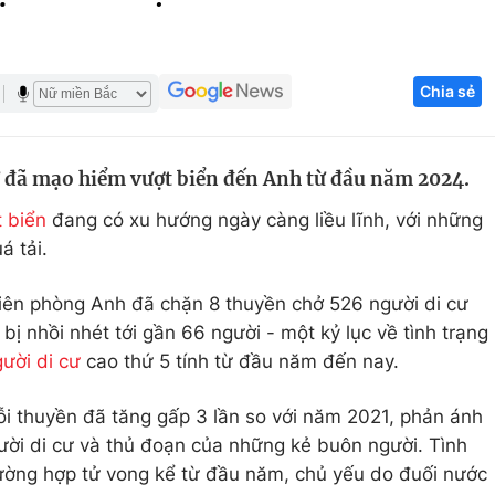
Góc ảnh
Chia sẻ
Giáo dục
Công nghệ
Tuyển sinh
Hitech Công ng
ư đã mạo hiểm vượt biển đến Anh từ đầu năm 2024.
Học trực tuyến
Sản phẩm
 biển
đang có xu hướng ngày càng liều lĩnh, với những
g
Thị trường
á tải.
Tư vấn
Biên phòng Anh đã chặn 8 thuyền chở 526 người di cư
bị nhồi nhét tới gần 66 người - một kỷ lục về tình trạng
ười di cư
cao thứ 5 tính từ đầu năm đến nay.
ỗi thuyền đã tăng gấp 3 lần so với năm 2021, phản ánh
gười di cư và thủ đoạn của những kẻ buôn người. Tình
rường hợp tử vong kể từ đầu năm, chủ yếu do đuối nước