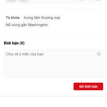
Từ khóa:
trung tâm thương mại
THỜI BÁO VTV
Nổ súng gân Washington
Bình luận
(
0
)
Theo dõi báo trên
Cơ quan chủ quản:
Đài Truyền hình Việt Nam
Cơ quan báo chí:
Thời báo VTV
Giấy phép hoạt động báo in và báo điện tử số 483/GP-BTTTT
cấp ngày 29/12/2023
Tổng Biên tập:
Vũ Thanh Thủy
Gửi bình luận
Phó Tổng Biên tập:
Nguyễn Thị Mỹ Hạnh, Phạm Quốc Thắng,
Nguyễn Trọng Ninh
Tổng đài VTV:
024.38 355 931 - 024.38 355 932