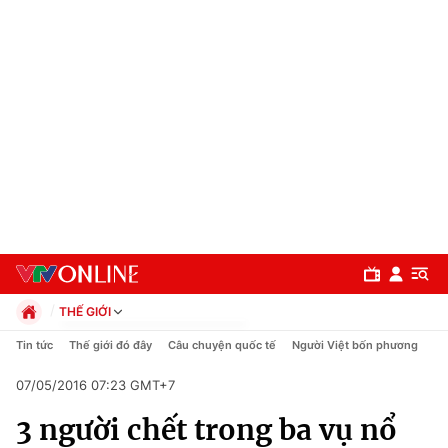
THẾ GIỚI
Chính trị
Tin tức
Thế giới đó đây
Câu chuyện quốc tế
Người Việt bốn phương
Xã hội
07/05/2016 07:23 GMT+7
Pháp luật
Chuyên mục
Kinh tế
3 người chết trong ba vụ nổ
Thể thao