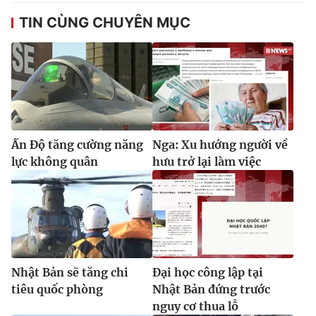
Ðiện thoại Thời báo VTV:
024.66 897 897
TIN CÙNG CHUYÊN MỤC
Email:
toasoan@vtv.vn
Liên hệ quảng cáo:
024-7300.7108
Ấn Độ tăng cường năng
Nga: Xu hướng người về
lực không quân
hưu trở lại làm việc
® Cấm sao chép dưới mọi hình thức nếu không có sự chấp
thuận bằng văn bản. Ghi rõ nguồn VTV.vn khi phát hành lại
Nhật Bản sẽ tăng chi
Đại học công lập tại
thông tin từ website này.
tiêu quốc phòng
Nhật Bản đứng trước
nguy cơ thua lỗ