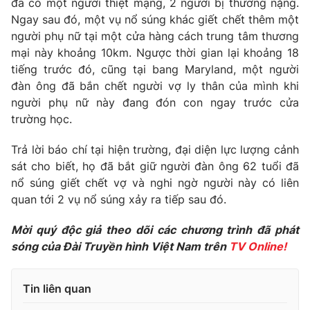
đã có một người thiệt mạng, 2 người bị thương nặng.
Phim VTV
Giải trí
Ngay sau đó, một vụ nổ súng khác giết chết thêm một
Hậu trường
người phụ nữ tại một cửa hàng cách trung tâm thương
Điện ảnh
mại này khoảng 10km. Ngược thời gian lại khoảng 18
Đời sống
Nhân vật
tiếng trước đó, cũng tại bang Maryland, một người
Âm nhạc
Du lịch
đàn ông đã bắn chết người vợ ly thân của mình khi
Khán giả
Giáo dục
Sao
người phụ nữ này đang đón con ngay trước cửa
Làm đẹp
Giải sao mai
trường học.
Tuyển sinh
Công nghệ
Chất lượng cuộc sống
Trả lời báo chí tại hiện trường, đại diện lực lượng cảnh
Học trực tuyến
Hitech Công nghệ tương lai
sát cho biết, họ đã bắt giữ người đàn ông 62 tuổi đã
Giao lưu trực tuyến
nổ súng giết chết vợ và nghi ngờ người này có liên
Sản phẩm
quan tới 2 vụ nổ súng xảy ra tiếp sau đó.
Lịch phát sóng
Thị trường
Mời quý độc giả theo dõi các chương trình đã phát
sóng của Đài Truyền hình Việt Nam trên
TV Online!
Tư vấn
Chuyên mục khác
Tin liên quan
Emagazine
Podcast