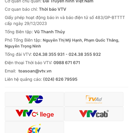
Cơ quan chủ quản:
Đài Truyền hình Việt Nam
Cơ quan báo chí:
Thời báo VTV
Giấy phép hoạt động báo in và báo điện tử số 483/GP-BTTTT
cấp ngày 29/12/2023
Tổng Biên tập:
Vũ Thanh Thủy
Phó Tổng Biên tập:
Nguyễn Thị Mỹ Hạnh, Phạm Quốc Thắng,
Nguyễn Trọng Ninh
Tổng đài VTV:
024.38 355 931 - 024.38 355 932
Ðiện thoại Thời báo VTV:
0988 671 671
Email:
toasoan@vtv.vn
Liên hệ quảng cáo:
(024) 626 79595