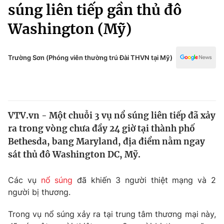
Chính trị
súng liên tiếp gần thủ đô
Truyền hình
Washington (Mỹ)
Văn hóa - Giải trí
Xã hội
Y tế
Đời sống
Trường Sơn (Phóng viên thường trú Đài THVN tại Mỹ)
Pháp luật
Công nghệ
Giáo dục
Y tế
VTV.vn - Một chuỗi 3 vụ nổ súng liên tiếp đã xảy
Thế giới
ra trong vòng chưa đầy 24 giờ tại thành phố
Tin tức
Bethesda, bang Maryland, địa điểm nằm ngay
Kinh tế
sát thủ đô Washington DC, Mỹ.
Thế giới đó đây
Tài chính
Dữ liệu và đời sống
Câu chuyện quốc tế
Các vụ
nổ súng
đã khiến 3 người thiệt mạng và 2
Thị trường
người bị thương.
Truyền hình
Góc doanh nghiệp
Trong vụ nổ súng xảy ra tại trung tâm thương mại này,