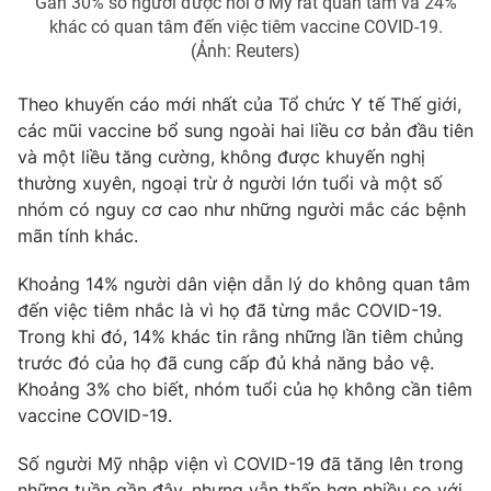
Gần 30% số người được hỏi ở Mỹ rất quan tâm và 24%
khác có quan tâm đến việc tiêm vaccine COVID-19.
(Ảnh: Reuters)
Theo khuyến cáo mới nhất của Tổ chức Y tế Thế giới,
THỜI BÁO VTV
các mũi vaccine bổ sung ngoài hai liều cơ bản đầu tiên
và một liều tăng cường, không được khuyến nghị
Theo dõi báo trên
thường xuyên, ngoại trừ ở người lớn tuổi và một số
nhóm có nguy cơ cao như những người mắc các bệnh
mãn tính khác.
Cơ quan chủ quản:
Đài Truyền hình Việt Nam
Cơ quan báo chí:
Thời báo VTV
Khoảng 14% người dân viện dẫn lý do không quan tâm
Giấy phép hoạt động báo in và báo điện tử số 483/GP-BTTTT
đến việc tiêm nhắc là vì họ đã từng mắc COVID-19.
cấp ngày 29/12/2023
Trong khi đó, 14% khác tin rằng những lần tiêm chủng
Tổng Biên tập:
Vũ Thanh Thủy
trước đó của họ đã cung cấp đủ khả năng bảo vệ.
Phó Tổng Biên tập:
Nguyễn Thị Mỹ Hạnh, Phạm Quốc Thắng,
Khoảng 3% cho biết, nhóm tuổi của họ không cần tiêm
Nguyễn Trọng Ninh
vaccine COVID-19.
Tổng đài VTV:
024.38 355 931 - 024.38 355 932
Số người Mỹ nhập viện vì COVID-19 đã tăng lên trong
Ðiện thoại Thời báo VTV:
024.66 897 897
những tuần gần đây, nhưng vẫn thấp hơn nhiều so với