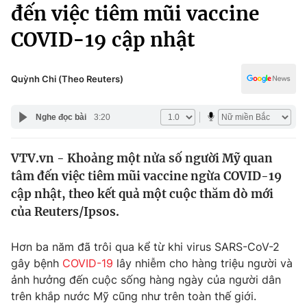
Chính trị
đến việc tiêm mũi vaccine
Truyền hình
COVID-19 cập nhật
Văn hóa - Giải trí
Xã hội
Y tế
Đời sống
Quỳnh Chi (Theo Reuters)
Pháp luật
Công nghệ
Giáo dục
Nghe đọc bài
3:20
Y tế
VTV.vn - Khoảng một nửa số người Mỹ quan
Thế giới
tâm đến việc tiêm mũi vaccine ngừa COVID-19
Tin tức
cập nhật, theo kết quả một cuộc thăm dò mới
Kinh tế
của Reuters/Ipsos.
Thế giới đó đây
Tài chính
Dữ liệu và đời sống
Câu chuyện quốc tế
Hơn ba năm đã trôi qua kể từ khi virus SARS-CoV-2
Thị trường
gây bệnh
COVID-19
lây nhiễm cho hàng triệu người và
ảnh hưởng đến cuộc sống hàng ngày của người dân
Truyền hình
Góc doanh nghiệp
trên khắp nước Mỹ cũng như trên toàn thế giới.