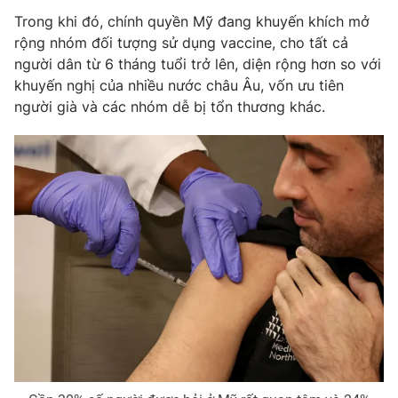
Trong khi đó, chính quyền Mỹ đang khuyến khích mở
Photo
Infographic
rộng nhóm đối tượng sử dụng vaccine, cho tất cả
người dân từ 6 tháng tuổi trở lên, diện rộng hơn so với
Video
Shorts video
khuyến nghị của nhiều nước châu Âu, vốn ưu tiên
người già và các nhóm dễ bị tổn thương khác.
VTV Money
VTV Thể thao
VTV Sức khoẻ
Bất động sản
Thị trường 24h
Tấm lòng Việt
VTV4
Vươn mình bằng AI
VTV9
VTV8
Liên hệ tòa soạn
English