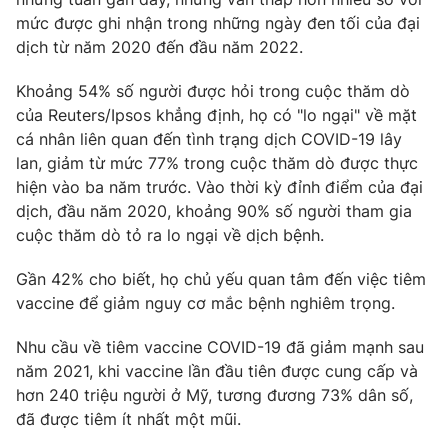
Email:
toasoan@vtv.vn
mức được ghi nhận trong những ngày đen tối của đại
Liên hệ quảng cáo:
024-7300.7108
dịch từ năm 2020 đến đầu năm 2022.
Khoảng 54% số người được hỏi trong cuộc thăm dò
của Reuters/Ipsos khẳng định, họ có "lo ngại" về mặt
cá nhân liên quan đến tình trạng dịch COVID-19 lây
lan, giảm từ mức 77% trong cuộc thăm dò được thực
hiện vào ba năm trước. Vào thời kỳ đỉnh điểm của đại
dịch, đầu năm 2020, khoảng 90% số người tham gia
cuộc thăm dò tỏ ra lo ngại về dịch bệnh.
Gần 42% cho biết, họ chủ yếu quan tâm đến việc tiêm
vaccine để giảm nguy cơ mắc bệnh nghiêm trọng.
® Cấm sao chép dưới mọi hình thức nếu không có sự chấp
thuận bằng văn bản. Ghi rõ nguồn VTV.vn khi phát hành lại
Nhu cầu về tiêm vaccine COVID-19 đã giảm mạnh sau
thông tin từ website này.
năm 2021, khi vaccine lần đầu tiên được cung cấp và
hơn 240 triệu người ở Mỹ, tương đương 73% dân số,
đã được tiêm ít nhất một mũi.