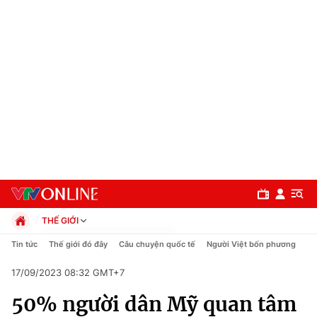
THẾ GIỚI
Chính trị
Tin tức
Thế giới đó đây
Câu chuyện quốc tế
Người Việt bốn phương
Xã hội
17/09/2023 08:32 GMT+7
Pháp luật
Chuyên mục
Kinh tế
50% người dân Mỹ quan tâm
Thể thao