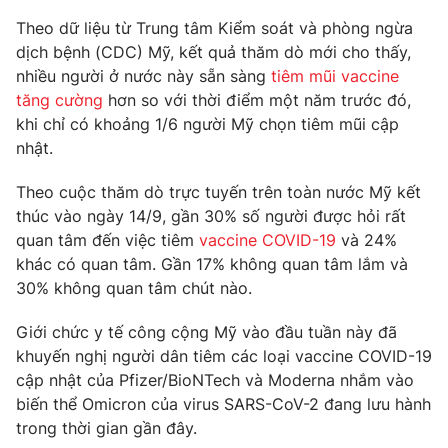
Phim VTV
Giải trí
Theo dữ liệu từ Trung tâm Kiểm soát và phòng ngừa
Hậu trường
dịch bệnh (CDC) Mỹ, kết quả thăm dò mới cho thấy,
Điện ảnh
nhiều người ở nước này sẵn sàng
tiêm mũi vaccine
Đời sống
Nhân vật
tăng cường
hơn so với thời điểm một năm trước đó,
Âm nhạc
Du lịch
khi chỉ có khoảng 1/6 người Mỹ chọn tiêm mũi cập
Khán giả
Giáo dục
Sao
nhật.
Làm đẹp
Giải sao mai
Tuyển sinh
Theo cuộc thăm dò trực tuyến trên toàn nước Mỹ kết
Công nghệ
Chất lượng cuộc sống
thúc vào ngày 14/9, gần 30% số người được hỏi rất
Học trực tuyến
Hitech Công nghệ tương lai
quan tâm đến việc tiêm
vaccine COVID-19
và 24%
Giao lưu trực tuyến
khác có quan tâm. Gần 17% không quan tâm lắm và
Sản phẩm
30% không quan tâm chút nào.
Lịch phát sóng
Thị trường
Giới chức y tế công cộng Mỹ vào đầu tuần này đã
khuyến nghị người dân tiêm các loại vaccine COVID-19
Tư vấn
cập nhật của Pfizer/BioNTech và Moderna nhắm vào
Chuyên mục khác
biến thể Omicron của virus SARS-CoV-2 đang lưu hành
Emagazine
Podcast
trong thời gian gần đây.