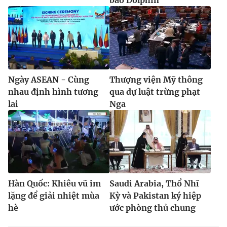
Ngày ASEAN - Cùng
Thượng viện Mỹ thông
nhau định hình tương
qua dự luật trừng phạt
lai
Nga
Hàn Quốc: Khiêu vũ im
Saudi Arabia, Thổ Nhĩ
lặng để giải nhiệt mùa
Kỳ và Pakistan ký hiệp
hè
ước phòng thủ chung