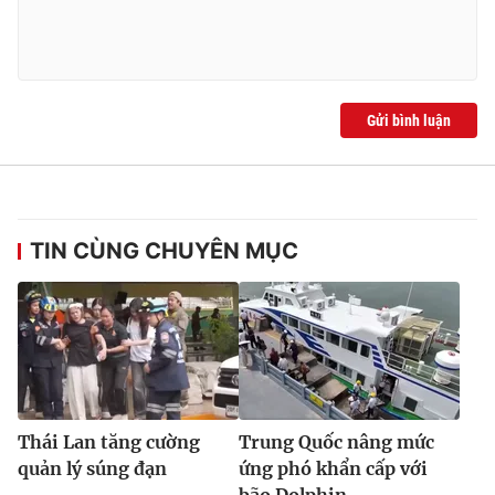
Ðiện thoại Thời báo VTV:
024.66 897 897
Email:
toasoan@vtv.vn
Liên hệ quảng cáo:
024-7300.7108
Gửi bình luận
TIN CÙNG CHUYÊN MỤC
® Cấm sao chép dưới mọi hình thức nếu không có sự chấp
thuận bằng văn bản. Ghi rõ nguồn VTV.vn khi phát hành lại
thông tin từ website này.
Thái Lan tăng cường
Trung Quốc nâng mức
quản lý súng đạn
ứng phó khẩn cấp với
bão Dolphin