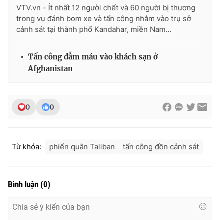
VTV.vn - Ít nhất 12 người chết và 60 người bị thương
trong vụ đánh bom xe và tấn công nhằm vào trụ sở
cảnh sát tại thành phố Kandahar, miền Nam...
THỜI BÁO VTV
Tấn công đẫm máu vào khách sạn ở
Afghanistan
Theo dõi báo trên
0
0
Cơ quan chủ quản:
Đài Truyền hình Việt Nam
Cơ quan báo chí:
Thời báo VTV
Từ khóa:
phiến quân Taliban
tấn công đồn cảnh sát
Giấy phép hoạt động báo in và báo điện tử số 483/GP-BTTTT
cấp ngày 29/12/2023
Tổng Biên tập:
Vũ Thanh Thủy
Bình luận
(
0
)
Phó Tổng Biên tập:
Nguyễn Thị Mỹ Hạnh, Phạm Quốc Thắng,
Nguyễn Trọng Ninh
Tổng đài VTV:
024.38 355 931 - 024.38 355 932