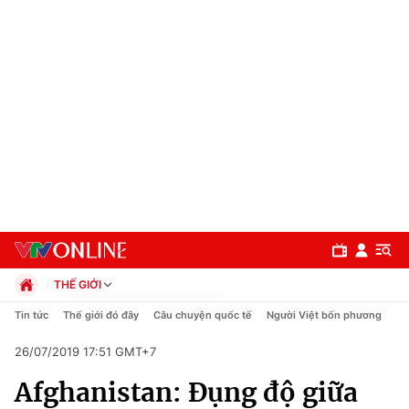
THẾ GIỚI
Chính trị
Tin tức
Thế giới đó đây
Câu chuyện quốc tế
Người Việt bốn phương
Xã hội
26/07/2019 17:51 GMT+7
Pháp luật
Chuyên mục
Kinh tế
Afghanistan: Đụng độ giữa
Thể thao