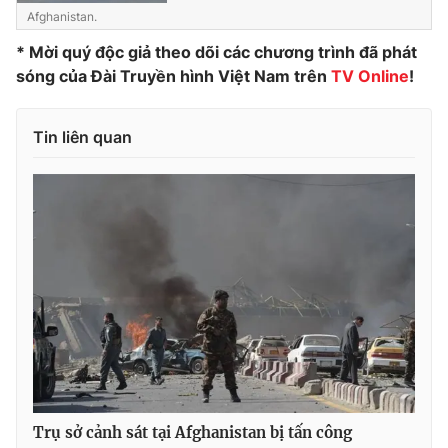
Afghanistan.
Photo
Infographic
* Mời quý độc giả theo dõi các chương trình đã phát
sóng của Đài Truyền hình Việt Nam trên
TV Online
!
Video
Shorts video
Tin liên quan
VTV Money
VTV Thể thao
VTV Sức khoẻ
Bất động sản
Thị trường 24h
Tấm lòng Việt
VTV4
Vươn mình bằng AI
VTV9
VTV8
Trụ sở cảnh sát tại Afghanistan bị tấn công
Liên hệ tòa soạn
English