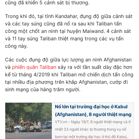
Phim VTV
cũng đã khiến 5 cảnh sát bị thương.
Giải trí
Hậu trường
Trong khi đó, tại tỉnh Kandahar, đụng độ giữa cảnh sát
Điện ảnh
và các tay súng cũng đã nổ ra sau khi Taliban tấn
Đời sống
Nhân vật
công một chốt an ninh tại huyện Maiwand. 4 cảnh sát
Âm nhạc
Du lịch
và 11 tay súng Taliban thiệt mạng trong các vụ tấn
Khán giả
Giáo dục
Sao
công này.
Làm đẹp
Giải sao mai
Tuyển sinh
Các cuộc đụng độ giữa lực lượng an ninh Afghanistan
Công nghệ
Chất lượng cuộc sống
và
phiến quân Taliban
xảy ra với tần suất dày đặc hơn
Học trực tuyến
Hitech Công nghệ tương lai
kể từ tháng 4/2019 khi Taliban mở chiến dịch tấn công
Giao lưu trực tuyến
tại nhiều địa phương trên khắp Afghanistan, cướp đi
Sản phẩm
sinh mạng của hàng trăm người.
Lịch phát sóng
Thị trường
Nổ lớn tại trường đại học ở Kabul
Tư vấn
(Afghanistan), 8 người thiệt mạng
Chuyên mục khác
VTV.vn - Ngày 19/7, 8 người thiệt mạng và ít
nhất 33 người khác bị thương trong vụ nổ
Emagazine
Podcast
bom tại một trường đại học ở thủ đô Kabul,