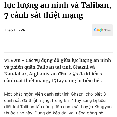
Chính trị
lực lượng an ninh và Taliban,
Truyền hình
7 cảnh sát thiệt mạng
Văn hóa - Giải trí
Xã hội
Y tế
Đời sống
Theo TTXVN
Pháp luật
Công nghệ
Giáo dục
Y tế
VTV.vn - Các vụ đụng độ giữa lực lượng an ninh
Thế giới
và phiến quân Taliban tại tỉnh Ghazni và
Tin tức
Kandahar, Afghanistan đêm 25/7 đã khiến 7
Kinh tế
cảnh sát thiệt mạng, 15 tay súng bị tiêu diệt.
Thế giới đó đây
Tài chính
Dữ liệu và đời sống
Câu chuyện quốc tế
Một phát ngôn viên cảnh sát tỉnh Ghazni cho biết 3
Thị trường
cảnh sát đã thiệt mạng, trong khi 4 tay súng bị tiêu
diệt khi Taliban tấn công đồn cảnh sát huyện Khogyani
Truyền hình
Góc doanh nghiệp
thuộc tỉnh này. Đụng độ kéo dài vài tiếng đồng hồ