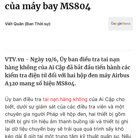
Chính trị
của máy bay MS804
Truyền hình
Văn hóa - Giải trí
Xã hội
Y tế
Viết Quân (Ban Thời sự)
Đời sống
Pháp luật
Công nghệ
Giáo dục
Y tế
VTV.vn - Ngày 19/6, Ủy ban điều tra tai nạn
hàng không của Ai Cập đã bắt đầu tiến hành các
Thế giới
kiểm tra điện tử đối với hai hộp đen máy Airbus
A320 mang số hiệu MS804.
Tin tức
Kinh tế
Thế giới đó đây
Ủy ban điều tra
tai nạn hàng không
của Ai Cập cho
Tài chính
biết, dưới sự giám sát của các điều tra viên và một
Dữ liệu và đời sống
Câu chuyện quốc tế
chuyên gia người Pháp về hộp đen, hai thiết bị gồm
Thị trường
thiết bị ghi tín hiệu âm thanh buồng lái và thiết bị ghi
Truyền hình
Góc doanh nghiệp
lại dữ liệu chuyến bay sẽ trải qua quá trình sấy khô
kéo dài 8 giờ tại một trung tâm kỹ thuật quân sự. Nếu