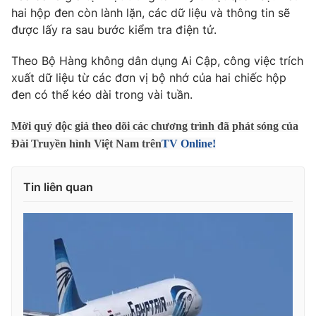
Phim VTV
hai hộp đen còn lành lặn, các dữ liệu và thông tin sẽ
Giải trí
được lấy ra sau bước kiểm tra điện tử.
Hậu trường
Điện ảnh
Đời sống
Nhân vật
Theo Bộ Hàng không dân dụng Ai Cập, công việc trích
Âm nhạc
xuất dữ liệu từ các đơn vị bộ nhớ của hai chiếc hộp
Du lịch
Khán giả
đen có thể kéo dài trong vài tuần.
Giáo dục
Sao
Làm đẹp
Giải sao mai
Tuyển sinh
Mời quý độc giả theo dõi các chương trình đã phát sóng của
Công nghệ
Chất lượng cuộc sống
Đài Truyền hình Việt Nam trên
TV Online!
Học trực tuyến
Hitech Công nghệ tương lai
Giao lưu trực tuyến
Tin liên quan
Sản phẩm
Lịch phát sóng
Thị trường
Tư vấn
Chuyên mục khác
Emagazine
Podcast