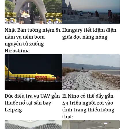
Ðiện thoại Thời báo VTV:
024.66 897 897
Email:
toasoan@vtv.vn
Liên hệ quảng cáo:
024-7300.7108
Nhật Bản tưởng niệm 81
Hungary tiết kiệm điện
năm vụ ném bom
giữa đợt nắng nóng
nguyên tử xuống
Hiroshima
Đức điều tra vụ UAV gắn
El Nino có thể đẩy gần
® Cấm sao chép dưới mọi hình thức nếu không có sự chấp
thuốc nổ tại sân bay
49 triệu người rơi vào
thuận bằng văn bản. Ghi rõ nguồn VTV.vn khi phát hành lại
Leipzig
tình trạng thiếu lương
thông tin từ website này.
thực