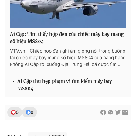
Photo
Infographic
Video
Shorts video
Ai Cập: Tìm thấy hộp đen của chiếc máy bay mang
số hiệu MS804
VTV Money
VTV Thể thao
VTV.vn - Chiếc hộp đen ghi âm giọng nói trong buồng
lái chiếc máy bay mang số hiệu MS804 của hãng hàng
VTV Sức khoẻ
Bất động sản
không Ai Cập rơi xuống Địa Trung Hải đã được tìm...
Thị trường 24h
Tấm lòng Việt
Ai Cập thu hẹp phạm vi tìm kiếm máy bay
MS804
VTV4
Vươn mình bằng AI
0
0
VTV9
VTV8
Liên hệ tòa soạn
English