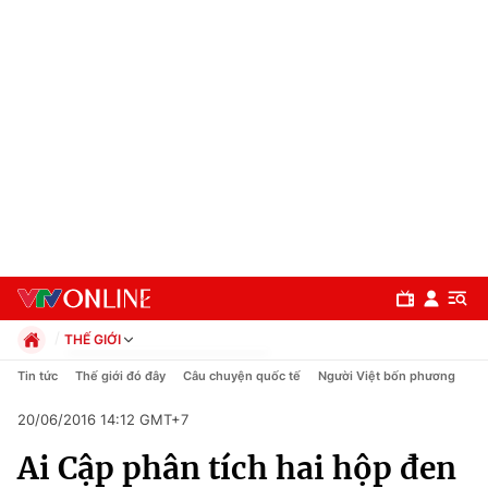
THẾ GIỚI
Chính trị
Tin tức
Thế giới đó đây
Câu chuyện quốc tế
Người Việt bốn phương
Xã hội
20/06/2016 14:12 GMT+7
Pháp luật
Chuyên mục
Kinh tế
Ai Cập phân tích hai hộp đen
Thể thao