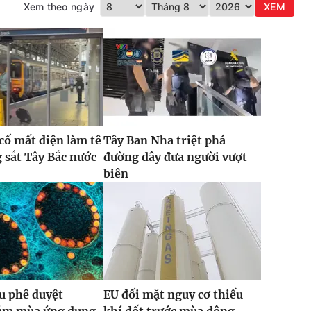
Xem theo ngày
XEM
 cố mất điện làm tê
Tây Ban Nha triệt phá
g sắt Tây Bắc nước
đường dây đưa người vượt
biên
u phê duyệt
EU đối mặt nguy cơ thiếu