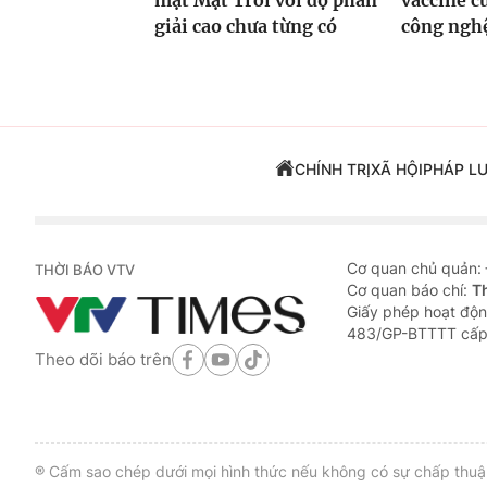
mặt Mặt Trời với độ phân
vaccine 
giải cao chưa từng có
công ng
CHÍNH TRỊ
XÃ HỘI
PHÁP L
Cơ quan chủ quản:
THỜI BÁO VTV
Cơ quan báo chí:
T
Giấy phép hoạt độn
483/GP-BTTTT cấp
Theo dõi báo trên
® Cấm sao chép dưới mọi hình thức nếu không có sự chấp thuận 