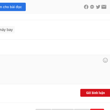
im cho bài đọc
máy bay
Gửi bình luận