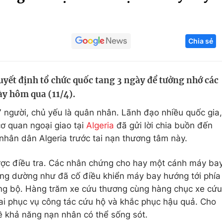
Góc ảnh
Chia sẻ
Giáo dục
Công nghệ
Tuyển sinh
Hitech Công ng
uyết định tổ chức quốc tang 3 ngày để tưởng nhớ các
Học trực tuyến
Sản phẩm
y hôm qua (11/4).
g
Thị trường
 người, chủ yếu là quân nhân. Lãnh đạo nhiều quốc gia,
Tư vấn
cơ quan ngoại giao tại
Algeria
đã gửi lời chia buồn đến
 nhân dân Algeria trước tai nạn thương tâm này.
ợc điều tra. Các nhân chứng cho hay một cánh máy ba
công dường như đã cố điều khiển máy bay hướng tới phía
ng bộ. Hàng trăm xe cứu thương cùng hàng chục xe cứu
ai phục vụ công tác cứu hộ và khắc phục hậu quả. Cho
ề khả năng nạn nhân có thể sống sót.