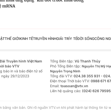
cúm mùa ứng dụng
khí đốt trước mùa đông
hệ mRNA
UẬT
THẾ GIỚI
KINH TẾ
TRUYỀN HÌNH
GIẢI TRÍ
Y TẾ
ĐỜI SỐNG
CÔNG NG
Đài Truyền hình Việt Nam
Tổng Biên tập:
Vũ Thanh Thủy
hời báo VTV
Phó Tổng Biên tập:
Nguyễn Thị Mỹ Hạ
g báo in và báo điện tử số
Nguyễn Trọng Ninh
 ngày 29/12/2023
Tổng đài VTV:
024.38 355 931 - 024
Ðiện thoại Thời báo VTV:
0988 671 6
Email:
toasoan@vtv.vn
Liên hệ quảng cáo:
(024) 626 79595
bằng văn bản. Ghi rõ nguồn VTV.vn khi phát hành lại thông tin từ w