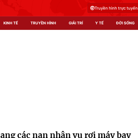
Truyền hình trực tuyến
KINH TẾ
TRUYỀN HÌNH
GIẢI TRÍ
Y TẾ
ĐỜI SỐNG
Pháp luật
Y tế
Truyền hình
Multimedia
Phim VTV
Video
Hậu trường
Shorts video
Nhân vật
Podcast
Khán giả
EMagazine
Giải sao mai
Photo
tang các nạn nhân vụ rơi máy bay
Infographic