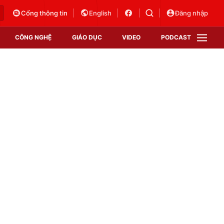
Cổng thông tin
English
Đăng nhập
CÔNG NGHỆ
GIÁO DỤC
VIDEO
PODCAST
VTV Money
VTV Thể thao
VTV Sức khoẻ
Bất động sản
Thị trường 24h
Tấm lòng Việt
Vươn mình bằng AI
VTV4
VTV8
VTV9
Lịch phát sóng
Giao lưu trực tuyến
Sự kiện