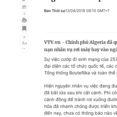
Ban Thời sự
12/04/2018 09:10 GMT+7
0
Giải trí
Đời sống
Điện ảnh
Du lịch
VTV.vn - Chính phủ Algeria đã q
Âm nhạc
Làm đẹp
nạn nhân vụ rơi máy bay vào ngà
Sao
Chất lượng cuộc sốn
Sự việc cướp đi sinh mạng của 257
đại diện các tổ chức quốc tế, các 
Tổng thống Bouteflika và toàn thể
Hiện nguyên nhân vụ việc đang đư
đã bắt lửa sau khi cất cánh. Phi 
cánh đồng để tránh rơi xuống đườ
hỏa đã nhanh chóng được triển kh
đến nay, chưa có thông báo nào v