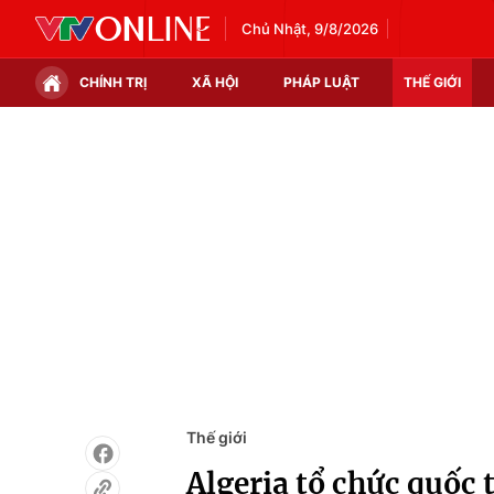
Chủ Nhật, 9/8/2026
CHÍNH TRỊ
XÃ HỘI
PHÁP LUẬT
THẾ GIỚI
Chính trị
Xã hội
Thế giới
Kinh tế
Tin tức
Tài chính
Thế giới đó đây
Thị trường
Câu chuyện quốc tế
Góc doanh nghiệp
Dữ liệu và đời sống
Thế giới
Algeria tổ chức quốc 