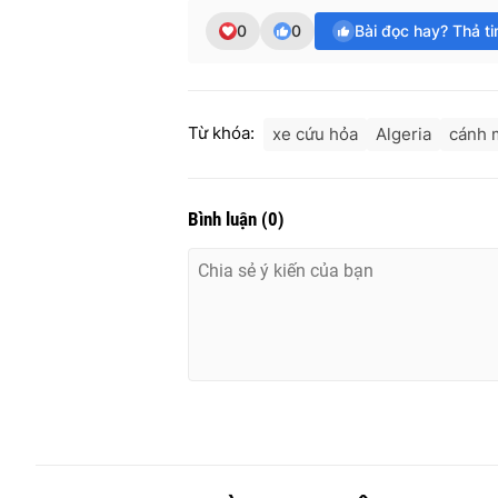
0
0
Bài đọc hay? Thả t
Từ khóa:
xe cứu hỏa
Algeria
cánh 
Bình luận
(
0
)