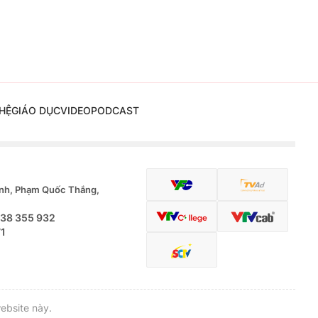
HỆ
GIÁO DỤC
VIDEO
PODCAST
nh, Phạm Quốc Thắng,
.38 355 932
71
ebsite này.