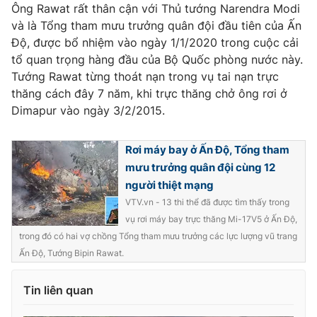
Ðiện thoại Thời báo VTV:
024.66 897 897
Ông Rawat rất thân cận với Thủ tướng Narendra Modi
và là Tổng tham mưu trưởng quân đội đầu tiên của Ấn
Email:
toasoan@vtv.vn
Độ, được bổ nhiệm vào ngày 1/1/2020 trong cuộc cải
Liên hệ quảng cáo:
024-7300.7108
tổ quan trọng hàng đầu của Bộ Quốc phòng nước này.
Tướng Rawat từng thoát nạn trong vụ tai nạn trực
thăng cách đây 7 năm, khi trực thăng chở ông rơi ở
Dimapur vào ngày 3/2/2015.
Rơi máy bay ở Ấn Độ, Tổng tham
mưu trưởng quân đội cùng 12
người thiệt mạng
VTV.vn - 13 thi thể đã được tìm thấy trong
vụ rơi máy bay trực thăng Mi-17V5 ở Ấn Độ,
trong đó có hai vợ chồng Tổng tham mưu trưởng các lực lượng vũ trang
® Cấm sao chép dưới mọi hình thức nếu không có sự chấp
Ấn Độ, Tướng Bipin Rawat.
thuận bằng văn bản. Ghi rõ nguồn VTV.vn khi phát hành lại
thông tin từ website này.
Tin liên quan