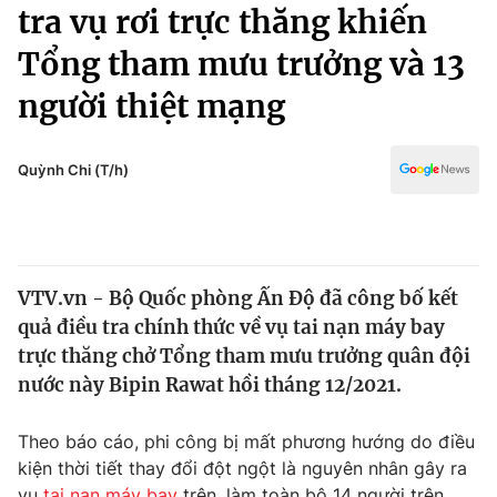
Chính trị
tra vụ rơi trực thăng khiến
Truyền hình
Tổng tham mưu trưởng và 13
Văn hóa - Giải trí
Xã hội
Y tế
người thiệt mạng
Đời sống
Pháp luật
Công nghệ
Giáo dục
Quỳnh Chi (T/h)
Y tế
Thế giới
VTV.vn - Bộ Quốc phòng Ấn Độ đã công bố kết
Tin tức
quả điều tra chính thức về vụ tai nạn máy bay
Kinh tế
Thế giới đó đây
trực thăng chở Tổng tham mưu trưởng quân đội
Tài chính
nước này Bipin Rawat hồi tháng 12/2021.
Dữ liệu và đời sống
Câu chuyện quốc tế
Thị trường
Theo báo cáo, phi công bị mất phương hướng do điều
Truyền hình
Góc doanh nghiệp
kiện thời tiết thay đổi đột ngột là nguyên nhân gây ra
vụ
tai nạn máy bay
trên, làm toàn bộ 14 người trên