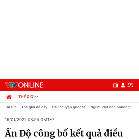
THẾ GIỚI
Chính trị
Tin tức
Thế giới đó đây
Câu chuyện quốc tế
Người Việt bốn phương
Xã hội
16/01/2022 08:54 GMT+7
Pháp luật
Chuyên mục
Kinh tế
Ấn Độ công bố kết quả điều
Thể thao