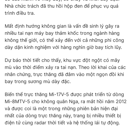
Nhà chức trách đã thu hồi hộp đen để phục vụ quá
trình điều tra.
Mất định hướng không gian là vấn đề sinh lý gây ra
THỜI BÁO VTV
nhiều tai nạn máy bay thảm khốc trong ngành hàng
không thế giới, có thể xảy đến với cả những phi công
dày dặn kinh nghiệm với hàng nghìn giờ bay tích lũy.
Theo dõi báo trên
Dự báo thời tiết cho thấy, khu vực đột ngột có mây
mù vào thời điểm xảy ra tai nạn. Theo lời khai của các
Cơ quan chủ quản:
Đài Truyền hình Việt Nam
nhân chứng, trực thăng đã đâm vào một ngọn đồi khi
bay trong sương mù dày đặc.
Cơ quan báo chí:
Thời báo VTV
Giấy phép hoạt động báo in và báo điện tử số 483/GP-BTTTT
Biến thể trực thăng Mi-17V-5 được phát triển từ dòng
cấp ngày 29/12/2023
Mi-8MTV-5 cho không quân Nga, ra mắt hồi năm 2012
Tổng Biên tập:
Vũ Thanh Thủy
và được coi là một trong những phiên bản hiện đại
Phó Tổng Biên tập:
Nguyễn Thị Mỹ Hạnh, Phạm Quốc Thắng,
nhất của dòng trực thăng này, trang bị nhiều thiết bị
Nguyễn Trọng Ninh
điện tử cùng radar thời tiết và hệ thống lái tự động.
Tổng đài VTV:
024.38 355 931 - 024.38 355 932