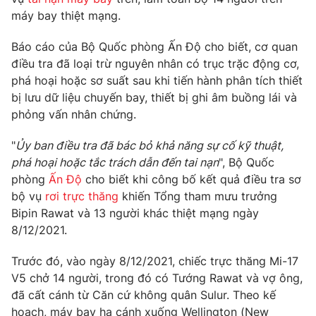
Phim VTV
Giải trí
máy bay thiệt mạng.
Hậu trường
Điện ảnh
Báo cáo của Bộ Quốc phòng Ấn Độ cho biết, cơ quan
Đời sống
Nhân vật
điều tra đã loại trừ nguyên nhân có trục trặc động cơ,
Âm nhạc
phá hoại hoặc sơ suất sau khi tiến hành phân tích thiết
Du lịch
Khán giả
Giáo dục
bị lưu dữ liệu chuyến bay, thiết bị ghi âm buồng lái và
Sao
Làm đẹp
phỏng vấn nhân chứng.
Giải sao mai
Tuyển sinh
Công nghệ
Chất lượng cuộc sống
"
Ủy ban điều tra đã bác bỏ khả năng sự cố kỹ thuật,
Học trực tuyến
phá hoại hoặc tắc trách dẫn đến tai nạn
", Bộ Quốc
Hitech Công nghệ tương lai
Giao lưu trực tuyến
phòng
Ấn Độ
cho biết khi công bố kết quả điều tra sơ
Sản phẩm
bộ vụ
rơi trực thăng
khiến Tổng tham mưu trưởng
Bipin Rawat và 13 người khác thiệt mạng ngày
Lịch phát sóng
Thị trường
8/12/2021.
Tư vấn
Trước đó, vào ngày 8/12/2021, chiếc trực thăng Mi-17
Chuyên mục khác
V5 chở 14 người, trong đó có Tướng Rawat và vợ ông,
đã cất cánh từ Căn cứ không quân Sulur. Theo kế
Emagazine
Podcast
hoạch, máy bay hạ cánh xuống Wellington (New