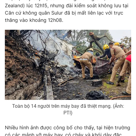
Zealand) lúc 12h15, nhưng đài kiểm soát không lưu tại
Photo
Infographic
Căn cứ không quân Sulur đã bị mất liên lạc với trực
thăng vào khoảng 12h08.
Video
Shorts video
VTV Money
VTV Thể thao
VTV Sức khoẻ
Bất động sản
Thị trường 24h
Tấm lòng Việt
VTV4
Vươn mình bằng AI
Toàn bộ 14 người trên máy bay đã thiệt mạng. (Ảnh:
PTI)
VTV9
VTV8
Nhiều hình ảnh được công bố cho thấy, tại hiện trường
Liên hệ tòa soạn
English
có các mảnh vỡ máy bay, có cháy và khói dày đặc.