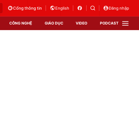
Cổng thông tin
English
Đăng nhập
CÔNG NGHỆ
GIÁO DỤC
VIDEO
PODCAST
VTV Money
VTV Thể thao
VTV Sức khoẻ
Bất động sản
Thị trường 24h
Tấm lòng Việt
Vươn mình bằng AI
VTV4
VTV8
VTV9
Lịch phát sóng
Giao lưu trực tuyến
Sự kiện