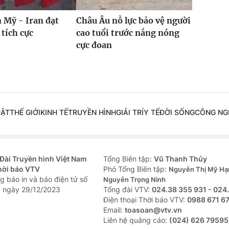
 Mỹ - Iran đạt
Châu Âu nỗ lực bảo vệ người
 tích cực
cao tuổi trước nắng nóng
cực đoan
UẬT
THẾ GIỚI
KINH TẾ
TRUYỀN HÌNH
GIẢI TRÍ
Y TẾ
ĐỜI SỐNG
CÔNG NG
Đài Truyền hình Việt Nam
Tổng Biên tập:
Vũ Thanh Thủy
hời báo VTV
Phó Tổng Biên tập:
Nguyễn Thị Mỹ Hạ
g báo in và báo điện tử số
Nguyễn Trọng Ninh
 ngày 29/12/2023
Tổng đài VTV:
024.38 355 931 - 024
Ðiện thoại Thời báo VTV:
0988 671 6
Email:
toasoan@vtv.vn
Liên hệ quảng cáo:
(024) 626 79595