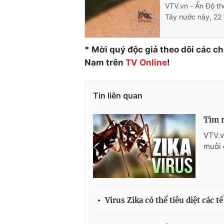
VTV.vn - Ấn Độ th
Tây nước này, 22 
* Mời quý độc giả theo dõi các c
Nam trên
TV Online
!
Tin liên quan
Tìm r
VTV.v
muỗi c
Virus Zika có thể tiêu diệt các t