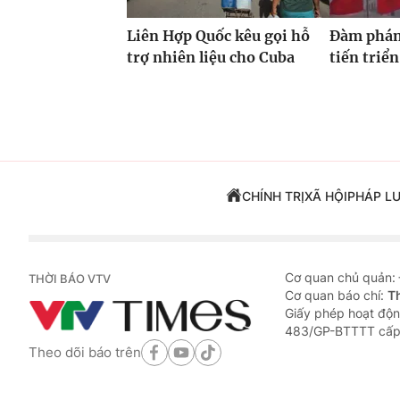
Liên Hợp Quốc kêu gọi hỗ
Đàm phán
trợ nhiên liệu cho Cuba
tiến triển
CHÍNH TRỊ
XÃ HỘI
PHÁP L
Cơ quan chủ quản:
THỜI BÁO VTV
Cơ quan báo chí:
T
Giấy phép hoạt độn
483/GP-BTTTT cấp
Theo dõi báo trên