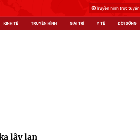
Truyền hình trực tuyến
KINH TẾ
TRUYỀN HÌNH
GIẢI TRÍ
Y TẾ
ĐỜI SỐNG
Pháp luật
Y tế
Truyền hình
Multimedia
Phim VTV
Video
Hậu trường
Shorts video
Nhân vật
Podcast
Khán giả
EMagazine
Giải sao mai
Photo
ka lây lan
Infographic