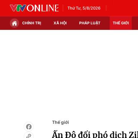
Thứ Tư, 5/8/2026
CHÍNH TRỊ
XÃ HỘI
PHÁP LUẬT
THẾ GIỚI
Chính trị
Xã hội
Thế giới
Kinh tế
Tin tức
Tài chính
Thế giới đó đây
Thị trường
Câu chuyện quốc tế
Góc doanh nghiệp
Dữ liệu và đời sống
Thế giới
Ấn Độ đối phó dịch Zi