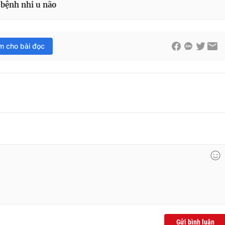
 bệnh nhi u não
im cho bài đọc
Gửi bình luận