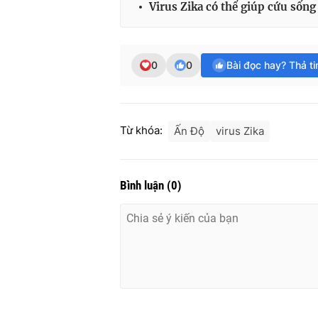
Virus Zika có thể giúp cứu sống
0
0
Bài đọc hay? Thả t
Từ khóa:
Ấn Độ
virus Zika
Bình luận
(
0
)