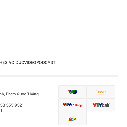
HỆ
GIÁO DỤC
VIDEO
PODCAST
nh, Phạm Quốc Thắng,
.38 355 932
71