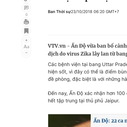
Ban Thời sự
23/10/2018 06:20 GMT+7
0
Giải trí
Đời sống
Điện ảnh
Du lịch
VTV.vn - Ấn Độ vừa ban bố cảnh b
Âm nhạc
Làm đẹp
dịch do virus Zika lây lan từ ban
Sao
Chất lượng cuộc sốn
Các bệnh viện tại bang Uttar Prad
hiện sốt, vì đây có thể là điểm bù
đề phòng, đặc biệt là với những h
Đến nay, Ấn Độ xác nhận hơn 100 c
hết tập trung tại thủ phủ Jaipur.
Ấn Độ: 22 ca 