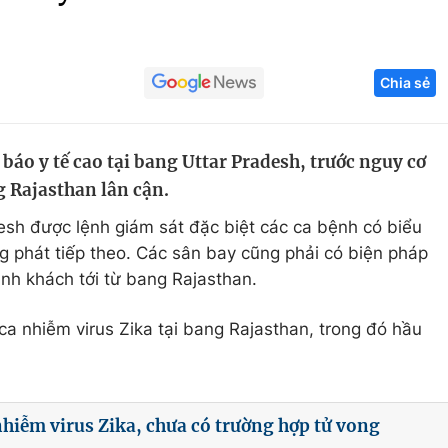
Góc ảnh
Chia sẻ
Giáo dục
Công nghệ
Tuyển sinh
Hitech Công ng
áo y tế cao tại bang Uttar Pradesh, trước nguy cơ
Học trực tuyến
Sản phẩm
g Rajasthan lân cận.
g
Thị trường
esh được lệnh giám sát đặc biệt các ca bệnh có biểu
Tư vấn
ng phát tiếp theo. Các sân bay cũng phải có biện pháp
ành khách tới từ bang Rajasthan.
a nhiễm virus Zika tại bang Rajasthan, trong đó hầu
nhiễm virus Zika, chưa có trường hợp tử vong