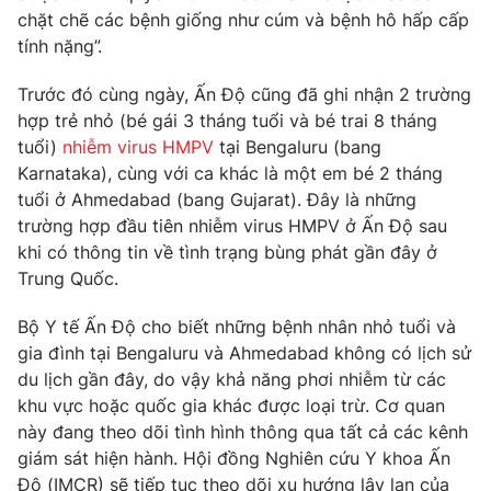
Phim VTV
chặt chẽ các bệnh giống như cúm và bệnh hô hấp cấp
Giải trí
tính nặng”.
Hậu trường
Điện ảnh
Đời sống
Nhân vật
Trước đó cùng ngày, Ấn Độ cũng đã ghi nhận 2 trường
Âm nhạc
hợp trẻ nhỏ (bé gái 3 tháng tuổi và bé trai 8 tháng
Du lịch
Khán giả
tuổi)
nhiễm virus HMPV
tại Bengaluru (bang
Giáo dục
Sao
Karnataka), cùng với ca khác là một em bé 2 tháng
Làm đẹp
Giải sao mai
Tuyển sinh
tuổi ở Ahmedabad (bang Gujarat). Đây là những
Công nghệ
Chất lượng cuộc sống
trường hợp đầu tiên nhiễm virus HMPV ở Ấn Độ sau
Học trực tuyến
khi có thông tin về tình trạng bùng phát gần đây ở
Hitech Công nghệ tương lai
Giao lưu trực tuyến
Trung Quốc.
Sản phẩm
Bộ Y tế Ấn Độ cho biết những bệnh nhân nhỏ tuổi và
Lịch phát sóng
Thị trường
gia đình tại Bengaluru và Ahmedabad không có lịch sử
du lịch gần đây, do vậy khả năng phơi nhiễm từ các
Tư vấn
khu vực hoặc quốc gia khác được loại trừ. Cơ quan
Chuyên mục khác
này đang theo dõi tình hình thông qua tất cả các kênh
giám sát hiện hành. Hội đồng Nghiên cứu Y khoa Ấn
Emagazine
Podcast
Độ (IMCR) sẽ tiếp tục theo dõi xu hướng lây lan của