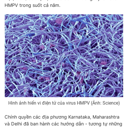
HMPV trong suốt cả năm.
Photo
Infographic
Video
Shorts video
VTV Money
VTV Thể thao
VTV Sức khoẻ
Bất động sản
Thị trường 24h
Tấm lòng Việt
VTV4
Vươn mình bằng AI
Hình ảnh hiển vi điện tử của virus HMPV (Ảnh: Science)
VTV9
VTV8
Chính quyền các địa phương Karnataka, Maharashtra
và Delhi đã ban hành các hướng dẫn - tương tự những
Liên hệ tòa soạn
English