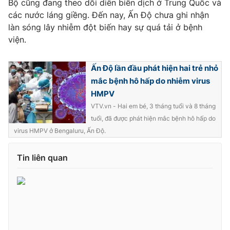
Bộ cũng đang theo dõi diễn biến dịch ở Trung Quốc và
Ðiện thoại Thời báo VTV:
024.66 897 897
các nước láng giềng. Đến nay, Ấn Độ chưa ghi nhận
Email:
toasoan@vtv.vn
làn sóng lây nhiễm đột biến hay sự quá tải ở bệnh
Liên hệ quảng cáo:
024-7300.7108
viện.
Ấn Độ lần đầu phát hiện hai trẻ nhỏ
mắc bệnh hô hấp do nhiễm virus
HMPV
VTV.vn - Hai em bé, 3 tháng tuổi và 8 tháng
tuổi, đã được phát hiện mắc bệnh hô hấp do
virus HMPV ở Bengaluru, Ấn Độ.
Tin liên quan
® Cấm sao chép dưới mọi hình thức nếu không có sự chấp
thuận bằng văn bản. Ghi rõ nguồn VTV.vn khi phát hành lại
thông tin từ website này.