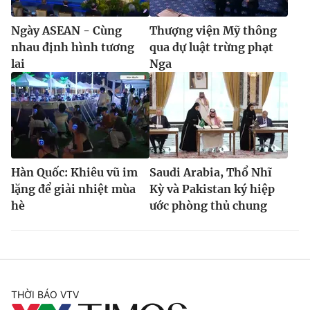
Ngày ASEAN - Cùng
Thượng viện Mỹ thông
nhau định hình tương
qua dự luật trừng phạt
lai
Nga
Hàn Quốc: Khiêu vũ im
Saudi Arabia, Thổ Nhĩ
lặng để giải nhiệt mùa
Kỳ và Pakistan ký hiệp
hè
ước phòng thủ chung
THỜI BÁO VTV