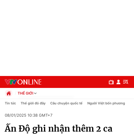
THẾ GIỚI
Chính trị
Tin tức
Thế giới đó đây
Câu chuyện quốc tế
Người Việt bốn phương
Xã hội
08/01/2025 10:38 GMT+7
Pháp luật
Chuyên mục
Kinh tế
Ấn Độ ghi nhận thêm 2 ca
Thể thao