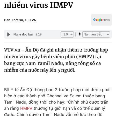
Chính trị
nhiễm virus HMPV
Truyền hình
Văn hóa - Giải trí
Xã hội
Y tế
Ban Thời sự/TTXVN
Đời sống
Pháp luật
Công nghệ
Nghe đọc bài
2:19
Giáo dục
Y tế
VTV.vn - Ấn Độ đã ghi nhận thêm 2 trường hợp
nhiễm virus gây bệnh viêm phổi (HMPV) tại
Thế giới
bang cực Nam Tamil Nadu, nâng tổng số ca
nhiễm của nước này lên 5 người.
Tin tức
Kinh tế
Thế giới đó đây
Tài chính
Bộ Y tế Ấn Độ thông báo 2 trường hợp mới được phát
Dữ liệu và đời sống
Câu chuyện quốc tế
hiện ở các thành phố Chennai và Salem thuộc bang
Thị trường
Tamil Nadu, đồng thời cho hay: “Chính phủ được trấn
Truyền hình
Góc doanh nghiệp
an rằng
HMPV
thường tự giới hạn và có thể quản lý
được. Chính quyền Tamil Nadu vẫn nỗ lực theo dõi