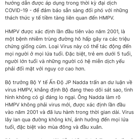
hướng dẫn được áp dụng trong thời kỳ đại dịch
COVID-19 - để đảm bảo sẵn sàng đối phó với những
thách thức y tế tiềm tàng liên quan đến HMPV.
THỜI BÁO VTV
HMPV được xác định lần đầu tiên vào năm 2001, là
một bệnh nhiễm trùng đường hô hấp gây ra các triệu
chứng giống cúm. Loại Virus này có thể tác động đến
mọi người ở mọi lứa tuổi. Đặc biệt, trẻ em dưới 5 tuổi,
Theo dõi báo trên
người lớn tuổi và những người có hệ miễn dịch yếu
phải đối mặt với nguy cơ cao hơn.
Cơ quan chủ quản:
Đài Truyền hình Việt Nam
Bộ trưởng Bộ Y tế Ấn Độ JP Nadda trấn an dư luận về
Cơ quan báo chí:
Thời báo VTV
virus HMPV, khẳng định Bộ đang theo dõi sát sao, tình
Giấy phép hoạt động báo in và báo điện tử số 483/GP-BTTTT
hình không có gì đáng lo ngại. Ông Nadda làm rõ
cấp ngày 29/12/2023
HMPV không phải virus mới, được xác định lần đầu
Tổng Biên tập:
Vũ Thanh Thủy
vào năm 2001 và đã lưu hành trong thời gian dài. Virus
Phó Tổng Biên tập:
lây lan qua đường không khí, ảnh hưởng đến mọi lứa
Nguyễn Thị Mỹ Hạnh, Phạm Quốc Thắng,
Nguyễn Trọng Ninh
tuổi, đặc biệt vào mùa đông và đầu xuân.
Tổng đài VTV:
024.38 355 931 - 024.38 355 932