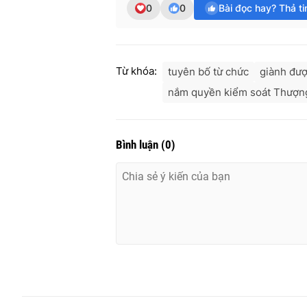
0
0
Bài đọc hay? Thả t
Từ khóa:
tuyên bố từ chức
giành đượ
nắm quyền kiểm soát Thượn
Bình luận
(
0
)