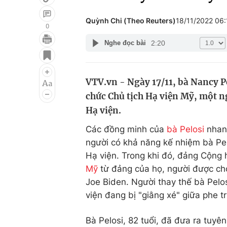
Quỳnh Chi (Theo Reuters)
18/11/2022 06
0
2:20
Nghe đọc bài
Giải trí
Đời sống
Điện ảnh
Du lịch
VTV.vn - Ngày 17/11, bà Nancy Pe
Âm nhạc
Làm đẹp
chức Chủ tịch Hạ viện Mỹ, một 
Sao
Chất lượng cuộc sốn
Hạ viện.
Các đồng minh của
bà Pelosi
nhanh
người có khả năng kế nhiệm bà Pel
Hạ viện. Trong khi đó, đảng Cộng h
Mỹ
từ đảng của họ, người được cho
Joe Biden. Người thay thế bà Pelo
viện đang bị "giằng xé" giữa phe t
Bà Pelosi, 82 tuổi, đã đưa ra tuyê