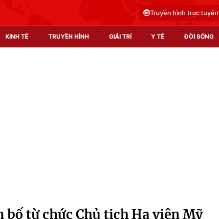
Truyền hình trực tuyến
KINH TẾ
TRUYỀN HÌNH
GIẢI TRÍ
Y TẾ
ĐỜI SỐNG
Pháp luật
Y tế
Truyền hình
Multimedia
Phim VTV
Video
Hậu trường
Shorts video
Nhân vật
Podcast
Khán giả
EMagazine
Giải sao mai
Photo
n bố từ chức Chủ tịch Hạ viện Mỹ
Infographic