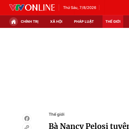
Thứ Sáu, 7/8/2026
CHÍNH TRỊ
XÃ HỘI
PHÁP LUẬT
THẾ GIỚI
Chính trị
Xã hội
Thế giới
Kinh tế
Tin tức
Tài chính
Thế giới đó đây
Thị trường
Câu chuyện quốc tế
Góc doanh nghiệp
Dữ liệu và đời sống
Thế giới
Bà Nancy Pelosi tuyê