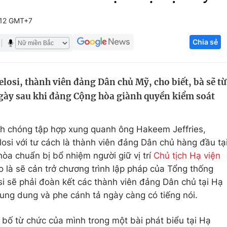
Góc ảnh
:12 GMT+7
Chia sẻ
Giáo dục
Công nghệ
Tuyển sinh
Hitech Công ng
losi, thành viên đảng Dân chủ Mỹ, cho biết, bà sẽ từ
Học trực tuyến
Sản phẩm
ngày sau khi đảng Cộng hòa giành quyền kiểm soát
g
Thị trường
Tư vấn
 chóng tập hợp xung quanh ông Hakeem Jeffries,
osi với tư cách là thành viên đảng Dân chủ hàng đầu tạ
òa chuẩn bị bổ nhiệm người giữ vị trí
Chủ tịch Hạ viện
 là sẽ cản trở chương trình lập pháp của Tổng thống
si sẽ phải đoàn kết các thành viên đảng Dân chủ tại Hạ
rung dung và phe cánh tả ngày càng có tiếng nói.
n bố từ chức của mình trong một bài phát biểu tại Hạ