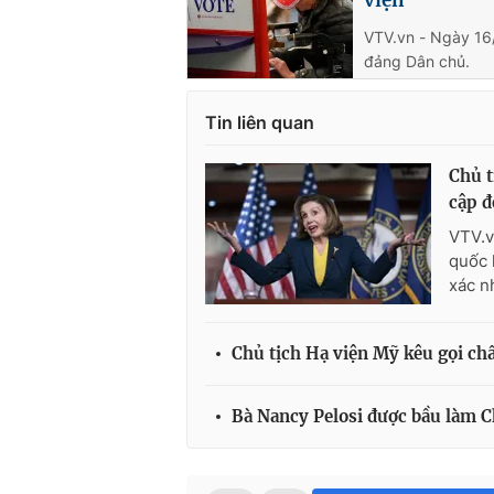
VTV.vn - Ngày 16
đảng Dân chủ.
Tin liên quan
Chủ t
cập đ
VTV.v
quốc 
xác n
Chủ tịch Hạ viện Mỹ kêu gọi ch
Bà Nancy Pelosi được bầu làm C