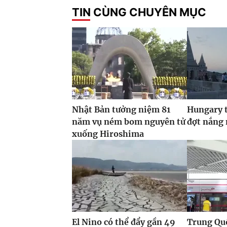
TIN CÙNG CHUYÊN MỤC
Nhật Bản tưởng niệm 81
Hungary t
năm vụ ném bom nguyên tử
đợt nắng
xuống Hiroshima
El Nino có thể đẩy gần 49
Trung Quố