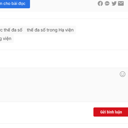
im cho bài đọc
c thế đa số
thế đa số trong Hạ viện
g viện
Gửi bình luận