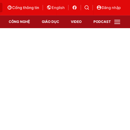
Cổng thông tin
English
Đăng nhập
CÔNG NGHỆ
GIÁO DỤC
VIDEO
PODCAST
VTV Money
VTV Thể thao
VTV Sức khoẻ
Bất động sản
Thị trường 24h
Tấm lòng Việt
Vươn mình bằng AI
VTV4
VTV8
VTV9
Lịch phát sóng
Giao lưu trực tuyến
Sự kiện