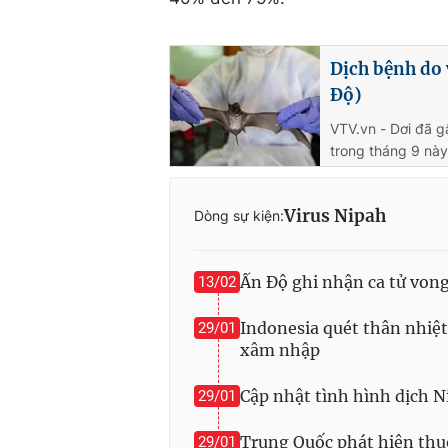
Dịch bệnh do 
Độ)
VTV.vn - Dơi đã g
trong tháng 9 này
Virus Nipah
Dòng sự kiện:
Ấn Độ ghi nhận ca tử vong
13/02
Indonesia quét thân nhiệt
29/01
xâm nhập
Cập nhật tình hình dịch N
29/01
Trung Quốc phát hiện thu
29/01