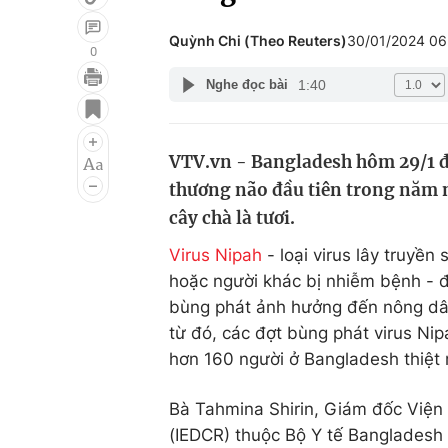
Quỳnh Chi (Theo Reuters)
30/01/2024 0
0
1:40
Nghe đọc bài
Giải trí
Đời sống
Điện ảnh
Du lịch
VTV.vn - Bangladesh hôm 29/1 đã
Âm nhạc
Làm đẹp
thương não đầu tiên trong năm 
Sao
Chất lượng cuộc sốn
cây chà là tươi.
Virus Nipah
- loại virus lây truyền
hoặc người khác bị nhiễm bệnh - 
bùng phát ảnh hưởng đến nông dân 
từ đó, các đợt bùng phát virus Ni
hơn 160 người ở Bangladesh thiệt
Bà Tahmina Shirin, Giám đốc Viện 
(IEDCR) thuộc Bộ Y tế Bangladesh 