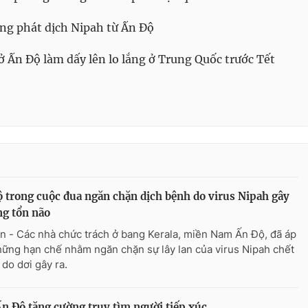
ng phát dịch Nipah từ Ấn Độ
ở Ấn Độ làm dấy lên lo lắng ở Trung Quốc trước Tết
 trong cuộc đua ngăn chặn dịch bệnh do virus Nipah gây
g tổn não
n - Các nhà chức trách ở bang Kerala, miền Nam Ấn Độ, đã áp
hững hạn chế nhằm ngăn chặn sự lây lan của virus Nipah chết
 do dơi gây ra.
Ấn Độ tăng cường truy tìm người tiếp xúc