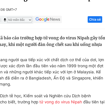
Góc ảnh
6:06 GMT+7
Chia sẻ
Giáo dục
Công nghệ
Tuyển sinh
Hitech Công ng
 báo cáo trường hợp tử vong do virus Nipah gây tổ
Học trực tuyến
Sản phẩm
nay, khi một người đàn ông chết sau khi uống nhựa
g
Thị trường
Tư vấn
 sang người qua tiếp xúc với chất dịch cơ thể của dơi, lợn
được xác định lần đầu tiên vào năm 1999 trong một đợt
và những người khác tiếp xúc với lợn ở Malaysia. Kể
pah đã diễn ra ở Bangladesh, Ấn Độ và Singapore, khiến
 mạng.
Dịch tễ học, Kiểm soát và Nghiên cứu Dịch bệnh
cho biết, trường hợp
tử vong do virus Nipah
đầu tiên tại