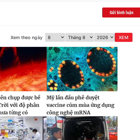
Gửi bình luận
Xem theo ngày
XEM
iên chụp được bề
Mỹ lần đầu phê duyệt
rời với độ phân
vaccine cúm mùa ứng dụng
chưa từng có
công nghệ mRNA