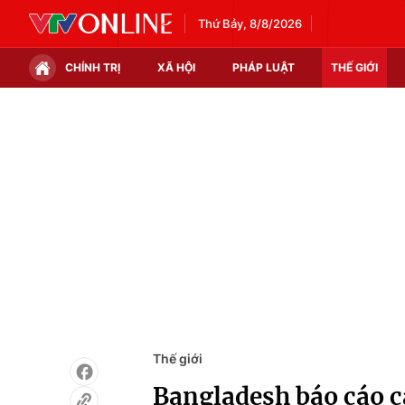
Thứ Bảy, 8/8/2026
CHÍNH TRỊ
XÃ HỘI
PHÁP LUẬT
THẾ GIỚI
Chính trị
Xã hội
Thế giới
Kinh tế
Tin tức
Tài chính
Thế giới đó đây
Thị trường
Câu chuyện quốc tế
Góc doanh nghiệp
Dữ liệu và đời sống
Thế giới
Bangladesh báo cáo ca