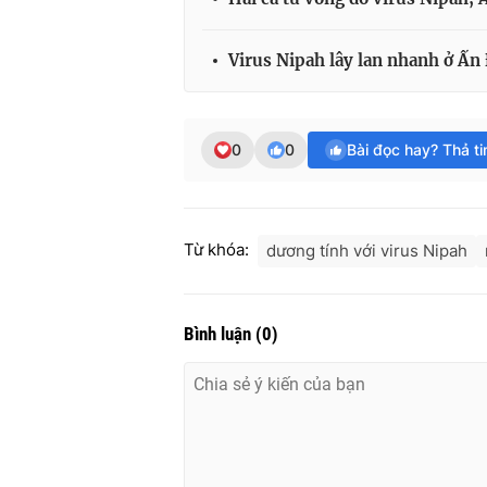
Virus Nipah lây lan nhanh ở Ấn 
0
0
Bài đọc hay? Thả t
Từ khóa:
dương tính với virus Nipah
Bình luận
(
0
)