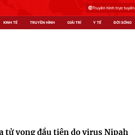
Truyền hình trực tuyến
KINH TẾ
TRUYỀN HÌNH
GIẢI TRÍ
Y TẾ
ĐỜI SỐNG
Pháp luật
Y tế
Truyền hình
Multimedia
Phim VTV
Video
Hậu trường
Shorts video
Nhân vật
Podcast
Khán giả
EMagazine
Giải sao mai
Photo
 tử vong đầu tiên do virus Nipah
Infographic