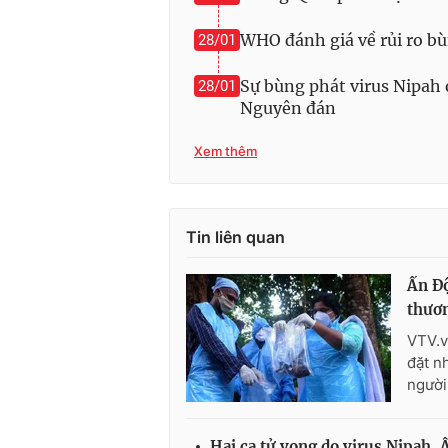
WHO đánh giá về rủi ro bù
28/01
Sự bùng phát virus Nipah 
28/01
Nguyên đán
Xem thêm
Tin liên quan
Ấn Độ
thươn
VTV.v
đặt n
người
Hai ca tử vong do virus Nipah, 