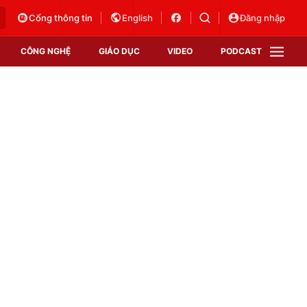
Cổng thông tin
English
Đăng nhập
CÔNG NGHỆ
GIÁO DỤC
VIDEO
PODCAST
VTV Money
VTV Thể thao
VTV Sức khoẻ
Bất động sản
Thị trường 24h
Tấm lòng Việt
Vươn mình bằng AI
VTV4
VTV8
VTV9
Lịch phát sóng
Giao lưu trực tuyến
Sự kiện