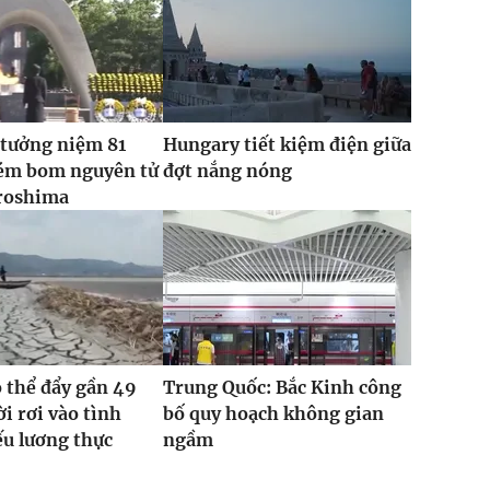
 tưởng niệm 81
Hungary tiết kiệm điện giữa
ém bom nguyên tử
đợt nắng nóng
roshima
ó thể đẩy gần 49
Trung Quốc: Bắc Kinh công
ời rơi vào tình
bố quy hoạch không gian
ếu lương thực
ngầm