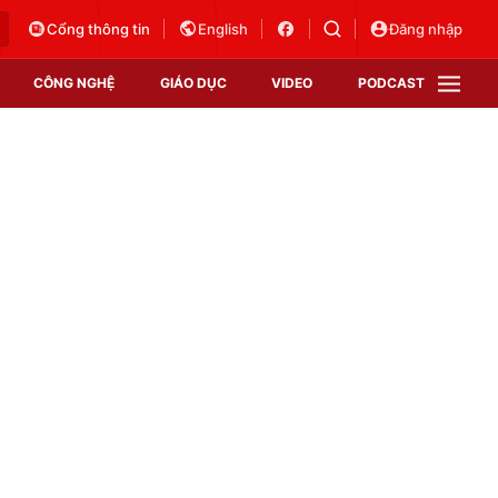
Cổng thông tin
English
Đăng nhập
CÔNG NGHỆ
GIÁO DỤC
VIDEO
PODCAST
VTV Money
VTV Thể thao
VTV Sức khoẻ
Bất động sản
Thị trường 24h
Tấm lòng Việt
Vươn mình bằng AI
VTV4
VTV8
VTV9
Lịch phát sóng
Giao lưu trực tuyến
Sự kiện