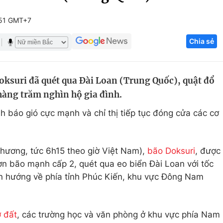
Góc ảnh
:51 GMT+7
Chia sẻ
Giáo dục
Công nghệ
Tuyển sinh
Hitech Công ng
ksuri đã quét qua Đài Loan (Trung Quốc), quật đổ
Học trực tuyến
Sản phẩm
 hàng trăm nghìn hộ gia đình.
g
Thị trường
h báo gió cực mạnh và chỉ thị tiếp tục đóng cửa các cơ
Tư vấn
phương, tức 6h15 theo giờ Việt Nam),
bão Doksuri
, được
cơn bão mạnh cấp 2, quét qua eo biển Đài Loan với tốc
ển hướng về phía tỉnh Phúc Kiến, khu vực Đông Nam
ở đất
, các trường học và văn phòng ở khu vực phía Nam