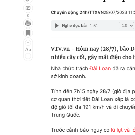
Chuyển động 24h/TTXVN
28/07/2023 11
0
1:51
Nghe đọc bài
Giải trí
Đời sống
Điện ảnh
Du lịch
VTV.vn - Hôm nay (28/7), bão Do
Âm nhạc
Làm đẹp
nhiều cây cối, gây mất điện cho
Sao
Chất lượng cuộc sốn
Nhà chức trách
Đài Loan
đã ra cản
sở kinh doanh.
Tính đến 7h15 ngày 28/7 (giờ địa 
cơ quan thời tiết Đài Loan xếp là 
độ gió tối đa 191 km/h và di chuy
Trung Quốc.
Trước cảnh báo nguy cơ
lũ lụt và l