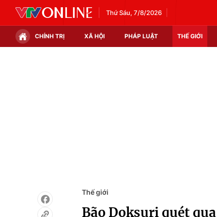
Thứ Sáu, 7/8/2026
CHÍNH TRỊ
XÃ HỘI
PHÁP LUẬT
THẾ GIỚI
Chính trị
Xã hội
Thế giới
Kinh tế
Tin tức
Tài chính
Thế giới đó đây
Thị trường
Câu chuyện quốc tế
Góc doanh nghiệp
Dữ liệu và đời sống
Thế giới
Bão Doksuri quét qua