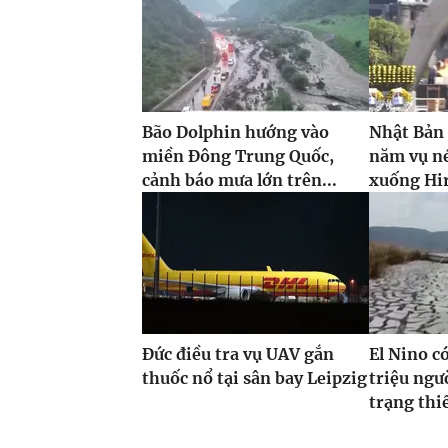
Bão Dolphin hướng vào
Nhật Bản
miền Đông Trung Quốc,
năm vụ n
cảnh báo mưa lớn trên...
xuống Hi
Đức điều tra vụ UAV gắn
El Nino c
thuốc nổ tại sân bay Leipzig
triệu ngư
trạng thi