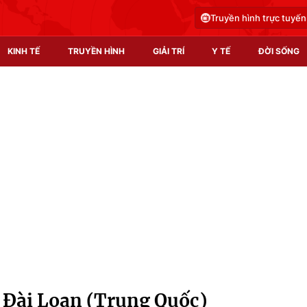
Truyền hình trực tuyến
KINH TẾ
TRUYỀN HÌNH
GIẢI TRÍ
Y TẾ
ĐỜI SỐNG
Pháp luật
Y tế
Truyền hình
Multimedia
Phim VTV
Video
Hậu trường
Shorts video
Nhân vật
Podcast
Khán giả
EMagazine
Giải sao mai
Photo
 Đài Loan (Trung Quốc)
Infographic