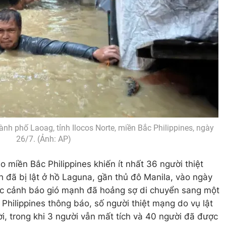
ành phố Laoag, tỉnh Ilocos Norte, miền Bắc Philippines, ngày
26/7. (Ảnh: AP)
 miền Bắc Philippines khiến ít nhất 36 người thiệt
 đã bị lật ở hồ Laguna, gần thủ đô Manila, vào ngày
c cảnh báo gió mạnh đã hoảng sợ di chuyển sang một
Philippines thông báo, số người thiệt mạng do vụ lật
ời, trong khi 3 người vẫn mất tích và 40 người đã được