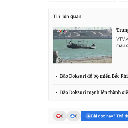
Tin liên quan
Trung
VTV.v
màu đ
Bão Doksuri đổ bộ miền Bắc Phi
Bão Doksuri mạnh lên thành siê
0
0
Bài đọc hay? Thả t