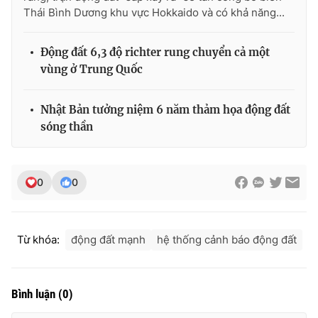
Ðiện thoại Thời báo VTV:
024.66 897 897
Thái Bình Dương khu vực Hokkaido và có khả năng...
Email:
toasoan@vtv.vn
Liên hệ quảng cáo:
024-7300.7108
Động đất 6,3 độ richter rung chuyển cả một
vùng ở Trung Quốc
Nhật Bản tưởng niệm 6 năm thảm họa động đất
sóng thần
0
0
Từ khóa:
động đất mạnh
hệ thống cảnh báo động đất
® Cấm sao chép dưới mọi hình thức nếu không có sự chấp
thuận bằng văn bản. Ghi rõ nguồn VTV.vn khi phát hành lại
thông tin từ website này.
Bình luận
(
0
)