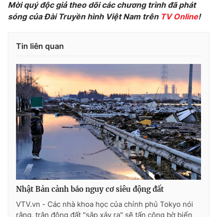
Mời quý độc giả theo dõi các chương trình đã phát
sóng của Đài Truyền hình Việt Nam trên
TV Online
!
Tin liên quan
THỜI BÁO VTV
Theo dõi báo trên
Cơ quan chủ quản:
Đài Truyền hình Việt Nam
Cơ quan báo chí:
Thời báo VTV
Giấy phép hoạt động báo in và báo điện tử số 483/GP-BTTTT
cấp ngày 29/12/2023
Tổng Biên tập:
Vũ Thanh Thủy
Phó Tổng Biên tập:
Nguyễn Thị Mỹ Hạnh, Phạm Quốc Thắng,
Nhật Bản cảnh báo nguy cơ siêu động đất
Nguyễn Trọng Ninh
VTV.vn - Các nhà khoa học của chính phủ Tokyo nói
Tổng đài VTV:
024.38 355 931 - 024.38 355 932
rằng, trận động đất "sắp xảy ra" sẽ tấn công bờ biển