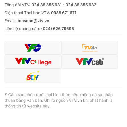
Tổng đài VTV:
024.38 355 931 - 024.38 355 932
Ðiện thoại Thời báo VTV:
0988 671 671
Email:
toasoan@vtv.vn
Liên hệ quảng cáo:
(024) 626 79595
® Cấm sao chép dưới mọi hình thức nếu không có sự chấp
thuận bằng văn bản. Ghi rõ nguồn VTV.vn khi phát hành lại
thông tin từ website này.