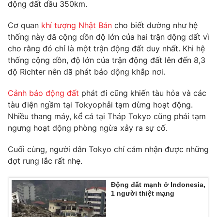
Phim VTV
động đất đầu 350km.
Giải trí
Hậu trường
Cơ quan
khí tượng Nhật Bản
cho biết dường như hệ
Điện ảnh
thống này đã cộng dồn độ lớn của hai trận động đất vì
Đời sống
Nhân vật
cho rằng đó chỉ là một trận động đất duy nhất. Khi hệ
Âm nhạc
Du lịch
thống cộng dồn, độ lớn của trận động đất lên đến 8,3
Khán giả
Giáo dục
Sao
độ Richter nên đã phát báo động khắp nơi.
Làm đẹp
Giải sao mai
Tuyển sinh
Cảnh báo động đất
phát đi cũng khiến tàu hỏa và các
Công nghệ
Chất lượng cuộc sống
tàu điện ngầm tại Tokyophải tạm dừng hoạt động.
Học trực tuyến
Hitech Công nghệ tương lai
Nhiều thang máy, kể cả tại Tháp Tokyo cũng phải tạm
Giao lưu trực tuyến
ngưng hoạt động phòng ngừa xảy ra sự cố.
Sản phẩm
Cuối cùng, người dân Tokyo chỉ cảm nhận được những
Lịch phát sóng
Thị trường
đợt rung lắc rất nhẹ.
Tư vấn
Động đất mạnh ở Indonesia,
Chuyên mục khác
1 người thiệt mạng
Emagazine
Podcast