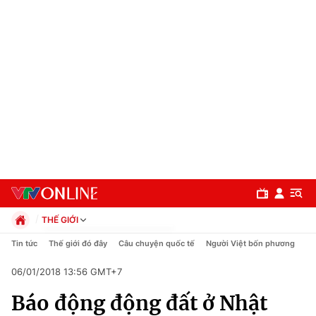
THẾ GIỚI
Chính trị
Tin tức
Thế giới đó đây
Câu chuyện quốc tế
Người Việt bốn phương
Xã hội
06/01/2018 13:56 GMT+7
Pháp luật
Chuyên mục
Kinh tế
Báo động động đất ở Nhật
Thể thao