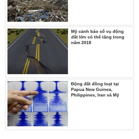
Photo
Infographic
Video
Shorts video
Mỹ cảnh báo số vụ động
đất lớn có thể tăng trong
năm 2018
VTV Money
VTV Thể thao
VTV Sức khoẻ
Bất động sản
Thị trường 24h
Tấm lòng Việt
Động đất đồng loạt tại
Papua New Guinea,
Philippines, Iran và Mỹ
VTV4
Vươn mình bằng AI
VTV9
VTV8
Liên hệ tòa soạn
English