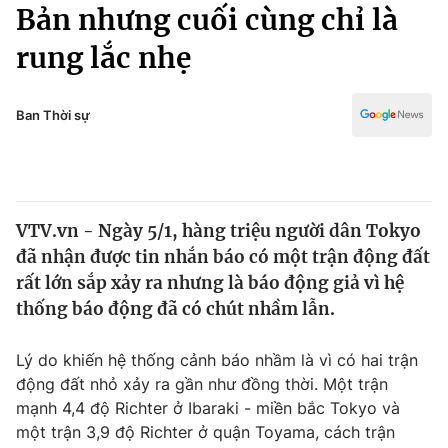
Chính trị
Bản nhưng cuối cùng chỉ là
Truyền hình
rung lắc nhẹ
Văn hóa - Giải trí
Xã hội
Y tế
Đời sống
Ban Thời sự
Pháp luật
Công nghệ
Giáo dục
Y tế
VTV.vn - Ngày 5/1, hàng triệu người dân Tokyo
Thế giới
đã nhận được tin nhắn báo có một trận động đất
Tin tức
rất lớn sắp xảy ra nhưng là báo động giả vì hệ
Kinh tế
thống báo động đã có chút nhầm lẫn.
Thế giới đó đây
Tài chính
Dữ liệu và đời sống
Câu chuyện quốc tế
Lý do khiến hệ thống cảnh báo nhầm là vì có hai trận
Thị trường
động đất nhỏ xảy ra gần như đồng thời. Một trận
mạnh 4,4 độ Richter ở Ibaraki - miền bắc Tokyo và
Truyền hình
Góc doanh nghiệp
một trận 3,9 độ Richter ở quận Toyama, cách trận