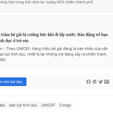
hóng hỏa trong bối cảnh lực lượng M23 chiếm thành phố.
trăm bé gái bị cưỡng bức khi đi lấy nước: Báo động về bạo
ình dục ở trẻ em
n - Theo UNICEF, hàng triệu bé gái đang là nạn nhân của vấn
ạo lực tình dục, nhất là tại những nơi đang xảy ra chiến tranh,
đột.
im cho bài đọc
đạo
bạo lực tình dục
UNICEF
Congo