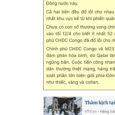
Đông nước này.
Cả hai bên đều đổ lỗi cho nhau 
nhất khu vực kể từ khi phiến quâ
Chưa có con số thương vong chí
vào tối 12/4 cho biết ít nhất 5
phủ CHDC Congo đã đổ lỗi cho nh
Chính phủ CHDC Congo và M23 h
đàm phán hòa bình, do Qatar là
ngừng bắn. Cuộc tiến công nha
dân thường thiệt mạng, hàng tră
soát phần lớn biên giới phía Đ
như thiếc, vàng và coltan.
Thảm kịch tạ
VTV.vn - Hàng tră