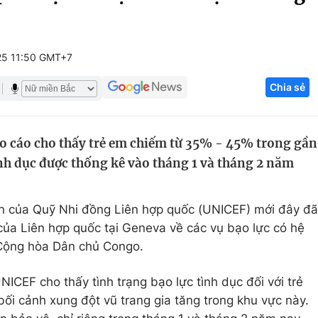
Góc ảnh
25 11:50 GMT+7
Giáo dục
Công nghệ
Chia sẻ
Tuyển sinh
Hitech Công ng
Học trực tuyến
Sản phẩm
o cáo cho thấy trẻ em chiếm từ 35% - 45% trong gần
g
Thị trường
ình dục được thống kê vào tháng 1 và tháng 2 năm
Tư vấn
n của Quỹ Nhi đồng Liên hợp quốc (UNICEF) mới đây đã
 của Liên hợp quốc tại Geneva về các vụ bạo lực có hệ
 Cộng hòa Dân chủ Congo.
ICEF cho thấy tình trạng bạo lực tình dục đối với trẻ
ối cảnh xung đột vũ trang gia tăng trong khu vực này.