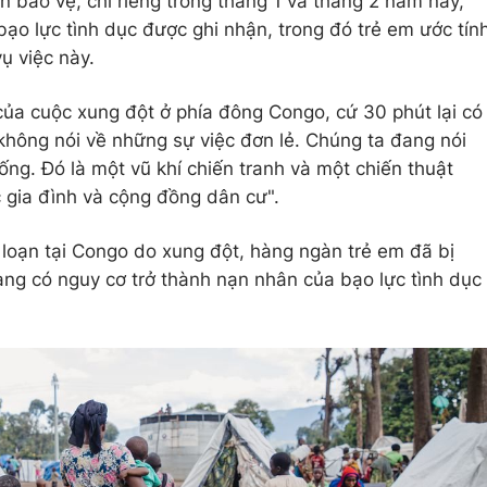
 bảo vệ, chỉ riêng trong tháng 1 và tháng 2 năm nay,
ạo lực tình dục được ghi nhận, trong đó trẻ em ước tín
ụ việc này.
của cuộc xung đột ở phía đông Congo, cứ 30 phút lại có
không nói về những sự việc đơn lẻ. Chúng ta đang nói
ng. Đó là một vũ khí chiến tranh và một chiến thuật
 gia đình và cộng đồng dân cư".
 loạn tại Congo do xung đột, hàng ngàn trẻ em đã bị
àng có nguy cơ trở thành nạn nhân của bạo lực tình dục