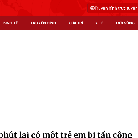
Truyền hình trực tuyến
KINH TẾ
TRUYỀN HÌNH
GIẢI TRÍ
Y TẾ
ĐỜI SỐNG
Pháp luật
Y tế
Truyền hình
Multimedia
Phim VTV
Video
Hậu trường
Shorts video
Nhân vật
Podcast
Khán giả
EMagazine
Giải sao mai
Photo
phút lại có một trẻ em bị tấn công
Infographic