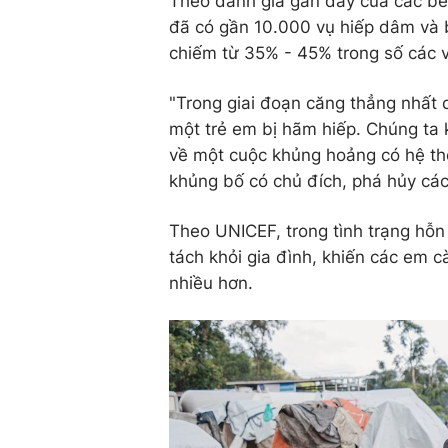
Theo đánh giá gần đây của các bên
đã có gần 10.000 vụ hiếp dâm và b
chiếm từ 35% - 45% trong số các v
"Trong giai đoạn căng thẳng nhất 
một trẻ em bị hãm hiếp. Chúng ta 
về một cuộc khủng hoảng có hệ thố
khủng bố có chủ đích, phá hủy các
Theo UNICEF, trong tình trạng hỗn
tách khỏi gia đình, khiến các em c
nhiều hơn.