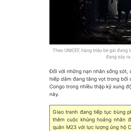
Theo UNICEF, hàng triệu bé gái đang l
đang xảy ra 
Đối với những nạn nhân sống sót, có
hiếp dâm đang tăng vọt trong bối 
Congo trong nhiều thập kỷ xung độ
này.
Giao tranh đang tiếp tục bùng 
thêm cuộc khủng hoảng nhân đạ
quân M23 với lực lượng ủng hộ