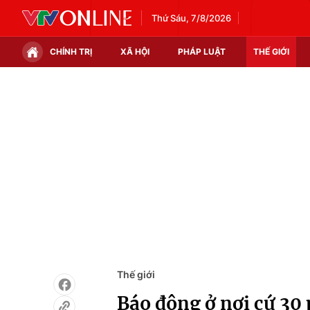
Thứ Sáu, 7/8/2026
CHÍNH TRỊ
XÃ HỘI
PHÁP LUẬT
THẾ GIỚI
Chính trị
Xã hội
Thế giới
Kinh tế
Tin tức
Tài chính
Thế giới đó đây
Thị trường
Câu chuyện quốc tế
Góc doanh nghiệp
Dữ liệu và đời sống
Thế giới
Báo động ở nơi cứ 30 