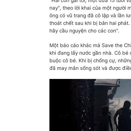
"Hai con gái tôi, một đứa 15 tuổi 
nay", theo lời khai của một người 
ông có vũ trang đã cô lập và lần l
thoát chết sau khi bị bắn hai phát.
hãy cầu nguyện cho các con".
Một báo cáo khác mà Save the Chi
khi đang lấy nước gần nhà. Cô bé đ
buộc cô bé. Khi bị chống cự, nhữn
đã may mắn sống sót và được điều t