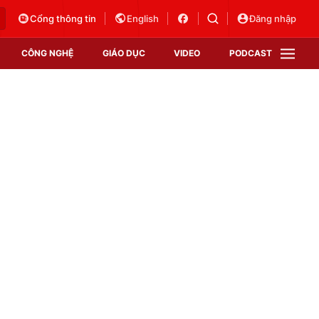
Cổng thông tin
English
Đăng nhập
CÔNG NGHỆ
GIÁO DỤC
VIDEO
PODCAST
VTV Money
VTV Thể thao
VTV Sức khoẻ
Bất động sản
Thị trường 24h
Tấm lòng Việt
Vươn mình bằng AI
VTV4
VTV8
VTV9
Lịch phát sóng
Giao lưu trực tuyến
Sự kiện