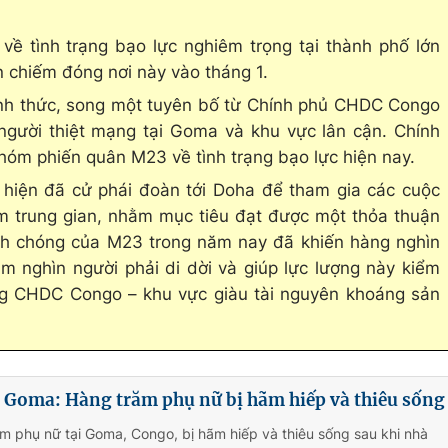
về tình trạng bạo lực nghiêm trọng tại thành phố lớn
n chiếm đóng nơi này vào tháng 1.
nh thức, song một tuyên bố từ Chính phủ CHDC Congo
2 người thiệt mạng tại Goma và khu vực lân cận. Chính
óm phiến quân M23 về tình trạng bạo lực hiện nay.
iện đã cử phái đoàn tới Doha để tham gia các cuộc
m trung gian, nhằm mục tiêu đạt được một thỏa thuận
nh chóng của M23 trong năm nay đã khiến hàng nghìn
m nghìn người phải di dời và giúp lực lượng này kiểm
ông CHDC Congo – khu vực giàu tài nguyên khoáng sản
i Goma: Hàng trăm phụ nữ bị hãm hiếp và thiêu sống
m phụ nữ tại Goma, Congo, bị hãm hiếp và thiêu sống sau khi nhà