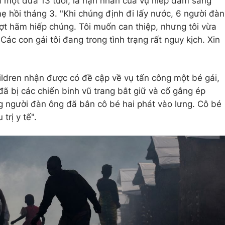
và một đứa 13 tuổi, là nạn nhân của vụ hiếp dâm sáng
mẹ hồi tháng 3. "Khi chúng định đi lấy nước, 6 người đàn
ượt hãm hiếp chúng. Tôi muốn can thiệp, nhưng tôi vừa
 Các con gái tôi đang trong tình trạng rất nguy kịch. Xin
ldren nhận được có đề cập về vụ tấn công một bé gái,
ã bị các chiến binh vũ trang bắt giữ và cố gắng ép
g người đàn ông đã bắn cô bé hai phát vào lưng. Cô bé
rị y tế".