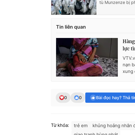
tù Munzenze bị p
Tin liên quan
Hàng 
lực t
VTV.v
nạn b
xung 
0
0
Bài đọc hay? Thả t
Từ khóa:
trẻ em
khủng hoảng nhân 
giao tranh bùng phát