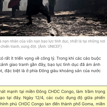
à nạn nhân của vấn nạn bạo lực tình dục, nhất là tại những nơi
chiến tranh, xung đột. (Ảnh: UNICEF)
 rất ít triển vọng về công lý. Trong khi các cáo buộc
cảnh giao tranh gần đây, bạo lực tình dục đã ám ảnh
t, đặc biệt là ở phía Đông giàu khoáng sản của nước
phát mạnh tại miền Đông CHDC Congo, làm trầm trọng
o tại đây. Ngày 12/4, các cuộc đụng độ giữa phiến
 Chính phủ CHDC Congo lan đến thành phố Goma, miền