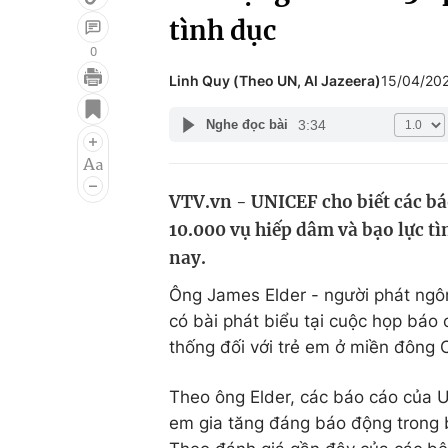
tình dục
0
Linh Quy (Theo UN, Al Jazeera)
15/04/20
Giải trí
Đời sống
3:34
Nghe đọc bài
Điện ảnh
Du lịch
Âm nhạc
Làm đẹp
VTV.vn - UNICEF cho biết các bá
Sao
Chất lượng cuộc sốn
10.000 vụ hiếp dâm và bạo lực t
nay.
Ông James Elder - người phát ngô
có bài phát biểu tại cuộc họp báo
thống đối với trẻ em ở miền đông
Theo ông Elder, các báo cáo của UN
em gia tăng đáng báo động trong b