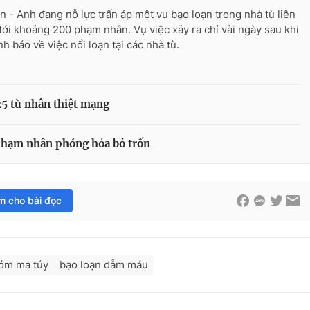
n - Anh đang nỗ lực trấn áp một vụ bạo loạn trong nhà tù liên
tới khoảng 200 phạm nhân. Vụ việc xảy ra chỉ vài ngày sau khi
h báo về việc nổi loạn tại các nhà tù.
 25 tù nhân thiệt mạng
0 phạm nhân phóng hỏa bỏ trốn
im cho bài đọc
óm ma túy
bạo loạn đẫm máu