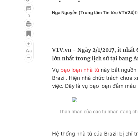
Nga Nguyễn (Trung tâm Tin tức VTV24)
0
0
Giải trí
Đời sống
Điện ảnh
Du lịch
VTV.vn - Ngày 2/1/2017, ít nhất 
Âm nhạc
Làm đẹp
lớn nhất trong lịch sử tại bang 
Sao
Chất lượng cuộc sốn
Vụ
bạo loạn nhà tù
này bắt nguồn 
Brazil. Hiện nhà chức trách chưa 
việc. Đây là vụ bạo loạn đẫm máu 
Thân nhân của các tù nhân đang chờ 
Hệ thống nhà tù của Brazil bị chỉ t