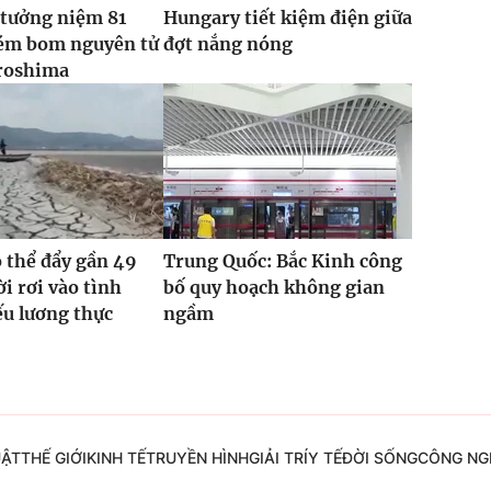
 tưởng niệm 81
Hungary tiết kiệm điện giữa
ém bom nguyên tử
đợt nắng nóng
roshima
ó thể đẩy gần 49
Trung Quốc: Bắc Kinh công
ời rơi vào tình
bố quy hoạch không gian
ếu lương thực
ngầm
UẬT
THẾ GIỚI
KINH TẾ
TRUYỀN HÌNH
GIẢI TRÍ
Y TẾ
ĐỜI SỐNG
CÔNG NG