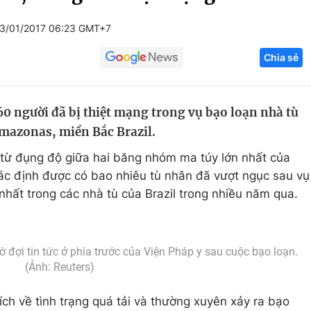
Góc ảnh
3/01/2017 06:23 GMT+7
Chia sẻ
Giáo dục
Công nghệ
Tuyển sinh
Hitech Công ng
60 người đã bị thiệt mạng trong vụ bạo loạn nhà tù
Học trực tuyến
Sản phẩm
Amazonas, miền Bắc Brazil.
g
Thị trường
từ đụng độ giữa hai băng nhóm ma túy lớn nhất của
Tư vấn
xác định được có bao nhiêu tù nhân đã vượt ngục sau vụ
nhất trong các nhà tù của Brazil trong nhiều năm qua.
đợi tin tức ở phía trước của Viện Pháp y sau cuộc bạo loạn.
(Ảnh: Reuters)
rích về tình trạng quá tải và thường xuyên xảy ra bạo