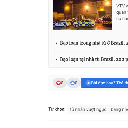
VTV.v
quan 
có cản
Bạo loạn trong nhà tù ở Brazil,
Bạo loạn tại nhà tù Brazil, 20
0
0
Bài đọc hay? Thả t
Từ khóa:
tù nhân vượt ngục
băng nh