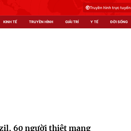
Truyền hình trực tuyến
KINH TẾ
TRUYỀN HÌNH
GIẢI TRÍ
Y TẾ
ĐỜI SỐNG
Pháp luật
Y tế
Truyền hình
Multimedia
Phim VTV
Video
Hậu trường
Shorts video
Nhân vật
Podcast
Khán giả
EMagazine
Giải sao mai
Photo
zil, 60 người thiệt mạng
Infographic