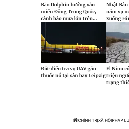
Bão Dolphin hướng vào
Nhật Bản
miền Đông Trung Quốc,
năm vụ n
cảnh báo mưa lớn trên...
xuống Hi
Đức điều tra vụ UAV gắn
El Nino c
thuốc nổ tại sân bay Leipzig
triệu ngư
trạng thi
CHÍNH TRỊ
XÃ HỘI
PHÁP L