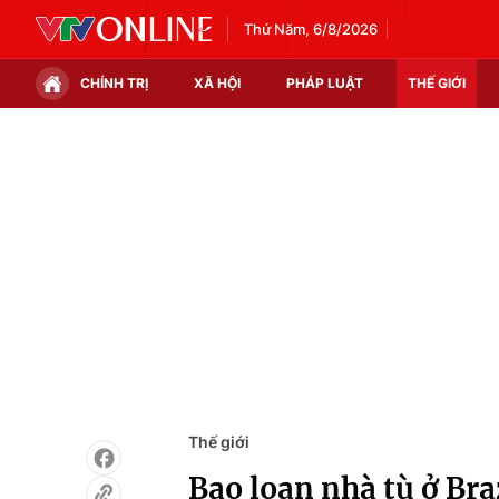
Thứ Năm, 6/8/2026
CHÍNH TRỊ
XÃ HỘI
PHÁP LUẬT
THẾ GIỚI
Chính trị
Xã hội
Thế giới
Kinh tế
Tin tức
Tài chính
Thế giới đó đây
Thị trường
Câu chuyện quốc tế
Góc doanh nghiệp
Dữ liệu và đời sống
Thế giới
Bạo loạn nhà tù ở Bra