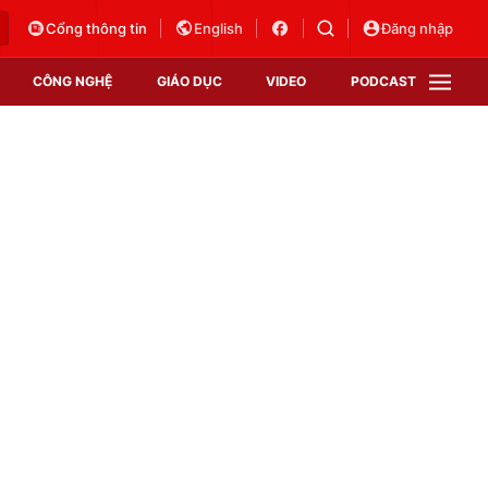
Cổng thông tin
English
Đăng nhập
CÔNG NGHỆ
GIÁO DỤC
VIDEO
PODCAST
VTV Money
VTV Thể thao
VTV Sức khoẻ
Bất động sản
Thị trường 24h
Tấm lòng Việt
Vươn mình bằng AI
VTV4
VTV8
VTV9
Lịch phát sóng
Giao lưu trực tuyến
Sự kiện