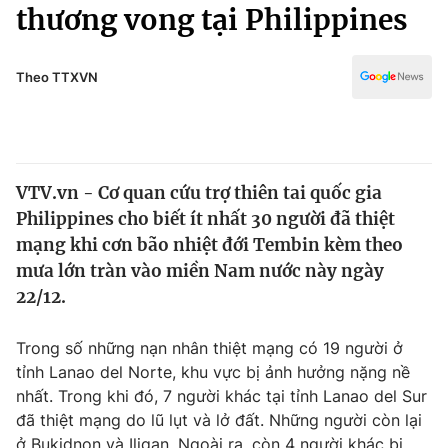
Chính trị
thương vong tại Philippines
Truyền hình
Văn hóa - Giải trí
Xã hội
Y tế
Theo TTXVN
Đời sống
Pháp luật
Công nghệ
Giáo dục
Y tế
VTV.vn - Cơ quan cứu trợ thiên tai quốc gia
Philippines cho biết ít nhất 30 người đã thiệt
Thế giới
mạng khi cơn bão nhiệt đới Tembin kèm theo
mưa lớn tràn vào miền Nam nước này ngày
Tin tức
Kinh tế
22/12.
Thế giới đó đây
Tài chính
Trong số những nạn nhân thiệt mạng có 19 người ở
Dữ liệu và đời sống
Câu chuyện quốc tế
tỉnh Lanao del Norte, khu vực bị ảnh hưởng nặng nề
Thị trường
nhất. Trong khi đó, 7 người khác tại tỉnh Lanao del Sur
Truyền hình
Góc doanh nghiệp
đã thiệt mạng do lũ lụt và lở đất. Những người còn lại
ở Bukidnon và Iligan. Ngoài ra, còn 4 người khác bị