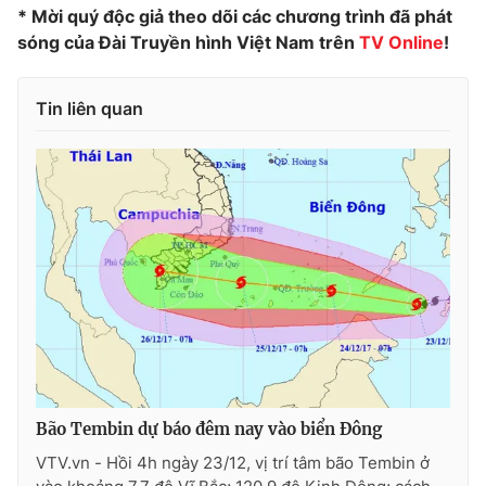
* Mời quý độc giả theo dõi các chương trình đã phát
Photo
Infographic
sóng của Đài Truyền hình Việt Nam trên
TV Online
!
Video
Shorts video
Tin liên quan
VTV Money
VTV Thể thao
VTV Sức khoẻ
Bất động sản
Thị trường 24h
Tấm lòng Việt
VTV4
Vươn mình bằng AI
VTV9
VTV8
Bão Tembin dự báo đêm nay vào biển Đông
VTV.vn - Hồi 4h ngày 23/12, vị trí tâm bão Tembin ở
Liên hệ tòa soạn
English