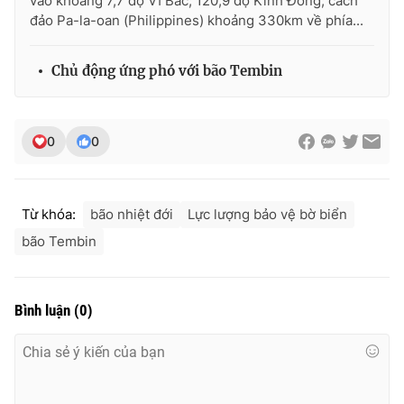
vào khoảng 7,7 độ Vĩ Bắc; 120,9 độ Kinh Đông; cách
đảo Pa-la-oan (Philippines) khoảng 330km về phía...
Chủ động ứng phó với bão Tembin
THỜI BÁO VTV
0
0
Theo dõi báo trên
Từ khóa:
bão nhiệt đới
Lực lượng bảo vệ bờ biển
Cơ quan chủ quản:
Đài Truyền hình Việt Nam
bão Tembin
Cơ quan báo chí:
Thời báo VTV
Giấy phép hoạt động báo in và báo điện tử số 483/GP-BTTTT
cấp ngày 29/12/2023
Bình luận
(
0
)
Tổng Biên tập:
Vũ Thanh Thủy
Phó Tổng Biên tập:
Nguyễn Thị Mỹ Hạnh, Phạm Quốc Thắng,
Nguyễn Trọng Ninh
Tổng đài VTV:
024.38 355 931 - 024.38 355 932