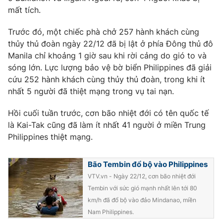
Phim VTV
mất tích.
Giải trí
Hậu trường
Điện ảnh
Trước đó, một chiếc phà chở 257 hành khách cùng
Đời sống
Nhân vật
thủy thủ đoàn ngày 22/12 đã bị lật ở phía Đông thủ đô
Âm nhạc
Manila chỉ khoảng 1 giờ sau khi rời cảng do gió to và
Du lịch
Khán giả
sóng lớn. Lực lượng bảo vệ bờ biển Philippines đã giải
Giáo dục
Sao
cứu 252 hành khách cùng thủy thủ đoàn, trong khi ít
Làm đẹp
Giải sao mai
Tuyển sinh
nhất 5 người đã thiệt mạng trong vụ tai nạn.
Công nghệ
Chất lượng cuộc sống
Học trực tuyến
Hồi cuối tuần trước, cơn bão nhiệt đới có tên quốc tế
Hitech Công nghệ tương lai
là Kai-Tak cũng đã làm ít nhất 41 người ở miền Trung
Giao lưu trực tuyến
Philippines thiệt mạng.
Sản phẩm
Lịch phát sóng
Thị trường
Bão Tembin đổ bộ vào Philippines
Tư vấn
VTV.vn - Ngày 22/12, cơn bão nhiệt đới
Tembin với sức gió mạnh nhất lên tới 80
Chuyên mục khác
km/h đã đổ bộ vào đảo Mindanao, miền
Emagazine
Podcast
Nam Philippines.