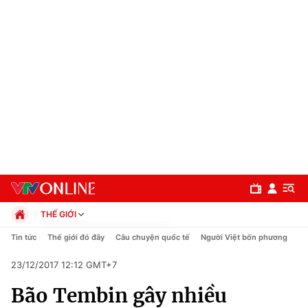
THẾ GIỚI
Chính trị
Tin tức
Thế giới đó đây
Câu chuyện quốc tế
Người Việt bốn phương
Xã hội
23/12/2017 12:12 GMT+7
Pháp luật
Chuyên mục
Kinh tế
Bão Tembin gây nhiều
Thể thao