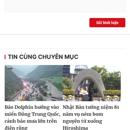
Ðiện thoại Thời báo VTV:
024.66 897 897
Email:
toasoan@vtv.vn
Liên hệ quảng cáo:
024-7300.7108
Gửi bình luận
TIN CÙNG CHUYÊN MỤC
® Cấm sao chép dưới mọi hình thức nếu không có sự chấp
Bão Dolphin hướng vào
Nhật Bản tưởng niệm 81
thuận bằng văn bản. Ghi rõ nguồn VTV.vn khi phát hành lại
thông tin từ website này.
miền Đông Trung Quốc,
năm vụ ném bom
cảnh báo mưa lớn trên
nguyên tử xuống
diện rộng
Hiroshima