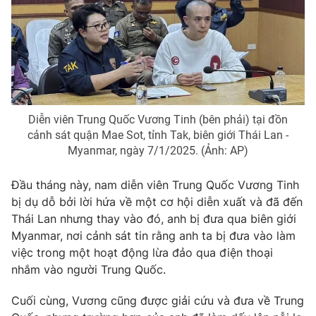
Photo
Infographic
Video
Shorts video
VTV Money
VTV Thể thao
Diễn viên Trung Quốc Vương Tinh (bên phải) tại đồn
cảnh sát quận Mae Sot, tỉnh Tak, biên giới Thái Lan -
VTV Sức khoẻ
Bất động sản
Myanmar, ngày 7/1/2025. (Ảnh: AP)
Đầu tháng này, nam diễn viên Trung Quốc Vương Tinh
Thị trường 24h
Tấm lòng Việt
bị dụ dỗ bởi lời hứa về một cơ hội diễn xuất và đã đến
Thái Lan nhưng thay vào đó, anh bị đưa qua biên giới
VTV4
Vươn mình bằng AI
Myanmar, nơi cảnh sát tin rằng anh ta bị đưa vào làm
việc trong một hoạt động lừa đảo qua điện thoại
VTV9
VTV8
nhắm vào người Trung Quốc.
Cuối cùng, Vương cũng được giải cứu và đưa về Trung
Liên hệ tòa soạn
English