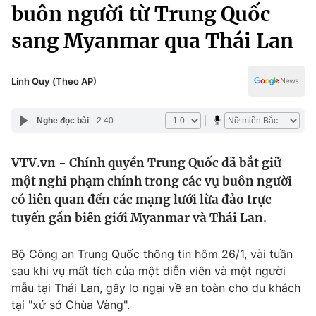
Chính trị
buôn người từ Trung Quốc
Truyền hình
sang Myanmar qua Thái Lan
Văn hóa - Giải trí
Xã hội
Y tế
Đời sống
Linh Quy (Theo AP)
Pháp luật
Công nghệ
Giáo dục
Nghe đọc bài
2:40
Y tế
VTV.vn - Chính quyền Trung Quốc đã bắt giữ
Thế giới
một nghi phạm chính trong các vụ buôn người
Tin tức
có liên quan đến các mạng lưới lừa đảo trực
Kinh tế
tuyến gần biên giới Myanmar và Thái Lan.
Thế giới đó đây
Tài chính
Dữ liệu và đời sống
Câu chuyện quốc tế
Bộ Công an Trung Quốc thông tin hôm 26/1, vài tuần
Thị trường
sau khi vụ mất tích của một diễn viên và một người
mẫu tại Thái Lan, gây lo ngại về an toàn cho du khách
Truyền hình
Góc doanh nghiệp
tại "xứ sở Chùa Vàng".