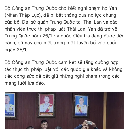
Phim VTV
Giải trí
Bộ Công an Trung Quốc cho biết nghi phạm họ Yan
Hậu trường
(Nhan Thập Lục), đã bị bắt thông qua nỗ lực chung
Điện ảnh
của bộ, Đại sứ quán Trung Quốc tại Thái Lan và các
Đời sống
Nhân vật
nhân viên thực thi pháp luật Thái Lan. Yan đã trở về
Âm nhạc
Du lịch
Trung Quốc hôm 25/1, và cuộc điều tra đang được tiến
Khán giả
Giáo dục
Sao
hành, bộ này cho biết trong một tuyên bố vào cuối
Làm đẹp
Giải sao mai
ngày 26/1.
Tuyển sinh
Công nghệ
Chất lượng cuộc sống
Bộ Công an Trung Quốc cam kết sẽ tăng cường hợp
Học trực tuyến
Hitech Công nghệ tương lai
tác thực thi pháp luật với các quốc gia khác và không
Giao lưu trực tuyến
tiếc công sức để bắt giữ những nghi phạm trong các
Sản phẩm
mạng lưới lừa đảo.
Lịch phát sóng
Thị trường
Tư vấn
Chuyên mục khác
Emagazine
Podcast