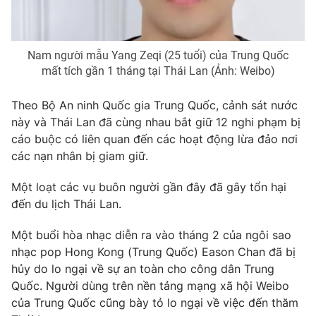
Email:
toasoan@vtv.vn
Liên hệ quảng cáo:
024-7300.7108
Nam người mẫu Yang Zeqi (25 tuổi) của Trung Quốc
mất tích gần 1 tháng tại Thái Lan (Ảnh: Weibo)
Theo Bộ An ninh Quốc gia Trung Quốc, cảnh sát nước
này và Thái Lan đã cùng nhau bắt giữ 12 nghi phạm bị
cáo buộc có liên quan đến các hoạt động lừa đảo nơi
các nạn nhân bị giam giữ.
Một loạt các vụ buôn người gần đây đã gây tổn hại
đến du lịch Thái Lan.
® Cấm sao chép dưới mọi hình thức nếu không có sự chấp
Một buổi hòa nhạc diễn ra vào tháng 2 của ngôi sao
thuận bằng văn bản. Ghi rõ nguồn VTV.vn khi phát hành lại
thông tin từ website này.
nhạc pop Hong Kong (Trung Quốc) Eason Chan đã bị
hủy do lo ngại về sự an toàn cho công dân Trung
Quốc. Người dùng trên nền tảng mạng xã hội Weibo
của Trung Quốc cũng bày tỏ lo ngại về việc đến thăm