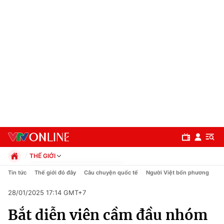
THẾ GIỚI
Chính trị
Tin tức
Thế giới đó đây
Câu chuyện quốc tế
Người Việt bốn phương
Xã hội
28/01/2025 17:14 GMT+7
Pháp luật
Chuyên mục
Kinh tế
Bắt diễn viên cầm đầu nhóm
Thể thao