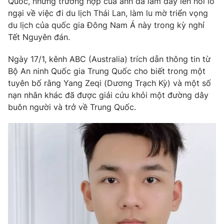
Quốc, nhưng trường hợp của anh đã làm dấy lên nỗi lo
ngại về việc đi du lịch Thái Lan, làm lu mờ triển vọng
du lịch của quốc gia Đông Nam Á này trong kỳ nghỉ
Tết Nguyên đán.
THỜI BÁO VTV
Ngày 17/1, kênh ABC (Australia) trích dẫn thông tin từ
Bộ An ninh Quốc gia Trung Quốc cho biết trong một
Theo dõi báo trên
tuyên bố rằng Yang Zeqi (Dương Trạch Kỳ) và một số
nạn nhân khác đã được giải cứu khỏi một đường dây
buôn người và trở về Trung Quốc.
Cơ quan chủ quản:
Đài Truyền hình Việt Nam
Cơ quan báo chí:
Thời báo VTV
Giấy phép hoạt động báo in và báo điện tử số 483/GP-BTTTT
cấp ngày 29/12/2023
Tổng Biên tập:
Vũ Thanh Thủy
Phó Tổng Biên tập:
Nguyễn Thị Mỹ Hạnh, Phạm Quốc Thắng,
Nguyễn Trọng Ninh
Tổng đài VTV:
024.38 355 931 - 024.38 355 932
Ðiện thoại Thời báo VTV:
024.66 897 897