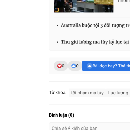
nhóm 
Australia buộc tội 3 đối tượng 
Thu giữ lượng ma túy kỷ lục tại
0
0
Bài đọc hay? Thả t
Từ khóa:
tội phạm ma túy
Lực lượng 
Bình luận
(
0
)