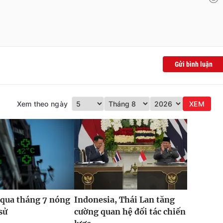
Gửi bình luận
Xem theo ngày
XEM
 qua tháng 7 nóng
Indonesia, Thái Lan tăng
sử
cường quan hệ đối tác chiến