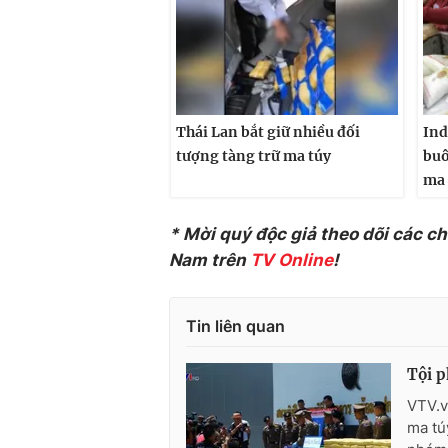
Thái Lan bắt giữ nhiều đối
Ind
tượng tàng trữ ma túy
buô
ma 
* Mời quý độc giả theo dõi các c
Nam trên
TV Online
!
Tin liên quan
Tội p
VTV.v
ma tú