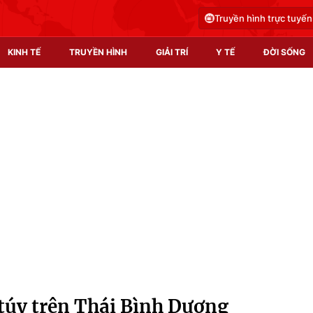
Truyền hình trực tuyến
KINH TẾ
TRUYỀN HÌNH
GIẢI TRÍ
Y TẾ
ĐỜI SỐNG
Pháp luật
Y tế
Truyền hình
Multimedia
Phim VTV
Video
Hậu trường
Shorts video
Nhân vật
Podcast
Khán giả
EMagazine
Giải sao mai
Photo
 túy trên Thái Bình Dương
Infographic