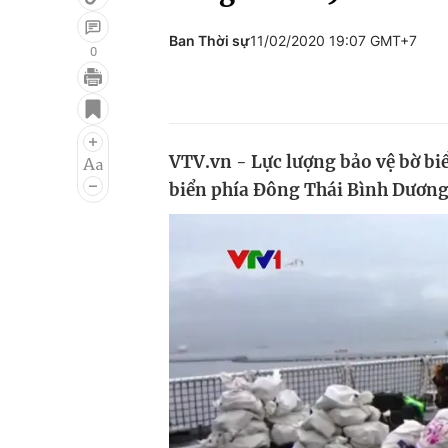
Ban Thời sự
11/02/2020 19:07 GMT+7
0
Giải trí
Đời sống
Điện ảnh
Du lịch
VTV.vn - Lực lượng bảo vệ bờ biê
Âm nhạc
Làm đẹp
biển phía Đông Thái Bình Dương, 
Sao
Chất lượng cuộc sốn