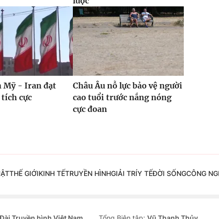
lược
 Mỹ - Iran đạt
Châu Âu nỗ lực bảo vệ người
 tích cực
cao tuổi trước nắng nóng
cực đoan
UẬT
THẾ GIỚI
KINH TẾ
TRUYỀN HÌNH
GIẢI TRÍ
Y TẾ
ĐỜI SỐNG
CÔNG NG
Đài Truyền hình Việt Nam
Tổng Biên tập:
Vũ Thanh Thủy