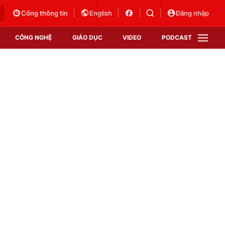
Cổng thông tin
English
Đăng nhập
CÔNG NGHỆ
GIÁO DỤC
VIDEO
PODCAST
VTV Money
VTV Thể thao
VTV Sức khoẻ
Bất động sản
Thị trường 24h
Tấm lòng Việt
Vươn mình bằng AI
VTV4
VTV8
VTV9
Lịch phát sóng
Giao lưu trực tuyến
Sự kiện