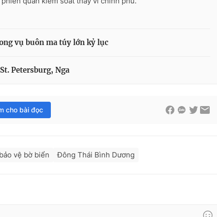
phiến quân kiểm soát thay vì chính phủ.
trong vụ buôn ma túy lớn kỷ lục
 St. Petersburg, Nga
im cho bài đọc
bảo vệ bờ biển
Đông Thái Bình Dương