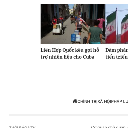
Liên Hợp Quốc kêu gọi hỗ
Đàm phán
trợ nhiên liệu cho Cuba
tiến triển
CHÍNH TRỊ
XÃ HỘI
PHÁP L
Cơ quan chủ quản:
THỜI BÁO VTV