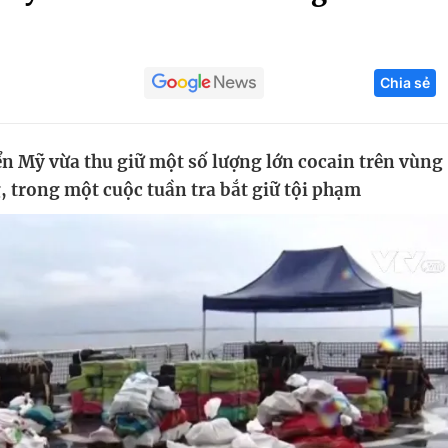
Góc ảnh
Chia sẻ
Giáo dục
Công nghệ
Tuyển sinh
Hitech Công ng
̉n Mỹ vừa thu giữ một số lượng lớn cocain trên vùng
Học trực tuyến
Sản phẩm
trong một cuộc tuần tra bắt giữ tội phạm
g
Thị trường
Tư vấn