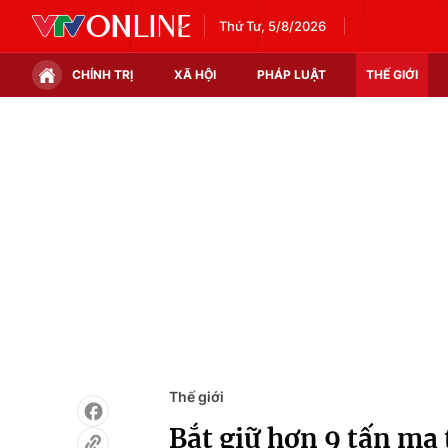
Thứ Tư, 5/8/2026
CHÍNH TRỊ
XÃ HỘI
PHÁP LUẬT
THẾ GIỚI
Chính trị
Xã hội
Thế giới
Kinh tế
Tin tức
Tài chính
Thế giới đó đây
Thị trường
Câu chuyện quốc tế
Góc doanh nghiệp
Dữ liệu và đời sống
Thế giới
Bắt giữ hơn 9 tấn ma