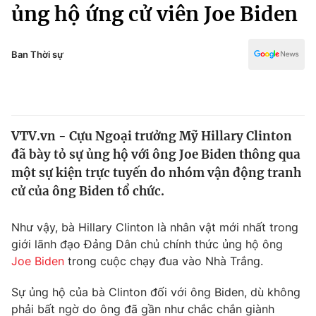
Chính trị
ủng hộ ứng cử viên Joe Biden
Truyền hình
Văn hóa - Giải trí
Xã hội
Y tế
Ban Thời sự
Đời sống
Pháp luật
Công nghệ
Giáo dục
Y tế
VTV.vn - Cựu Ngoại trưởng Mỹ Hillary Clinton
đã bày tỏ sự ủng hộ với ông Joe Biden thông qua
Thế giới
một sự kiện trực tuyến do nhóm vận động tranh
cử của ông Biden tổ chức.
Tin tức
Kinh tế
Thế giới đó đây
Như vậy, bà Hillary Clinton là nhân vật mới nhất trong
Tài chính
giới lãnh đạo Đảng Dân chủ chính thức ủng hộ ông
Dữ liệu và đời sống
Câu chuyện quốc tế
Joe Biden
trong cuộc chạy đua vào Nhà Trắng.
Thị trường
Truyền hình
Sự ủng hộ của bà Clinton đối với ông Biden, dù không
Góc doanh nghiệp
phải bất ngờ do ông đã gần như chắc chắn giành