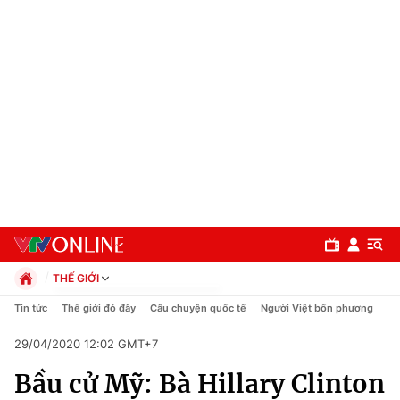
THẾ GIỚI
Chính trị
Tin tức
Thế giới đó đây
Câu chuyện quốc tế
Người Việt bốn phương
Xã hội
29/04/2020 12:02 GMT+7
Pháp luật
Chuyên mục
Kinh tế
Bầu cử Mỹ: Bà Hillary Clinton
Thể thao