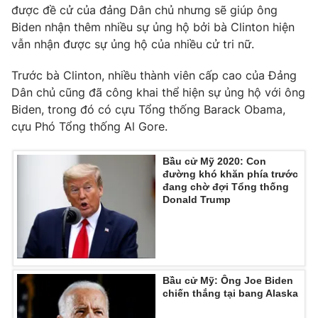
Phim VTV
được đề cử của đảng Dân chủ nhưng sẽ giúp ông
Giải trí
Biden nhận thêm nhiều sự ủng hộ bởi bà Clinton hiện
Hậu trường
vẫn nhận được sự ủng hộ của nhiều cử tri nữ.
Điện ảnh
Đời sống
Nhân vật
Âm nhạc
Trước bà Clinton, nhiều thành viên cấp cao của Đảng
Du lịch
Khán giả
Dân chủ cũng đã công khai thể hiện sự ủng hộ với ông
Giáo dục
Sao
Biden, trong đó có cựu Tổng thống Barack Obama,
Làm đẹp
Giải sao mai
cựu Phó Tổng thống Al Gore.
Tuyển sinh
Công nghệ
Chất lượng cuộc sống
Học trực tuyến
Bầu cử Mỹ 2020: Con
Hitech Công nghệ tương lai
đường khó khăn phía trước
Giao lưu trực tuyến
đang chờ đợi Tổng thống
Sản phẩm
Donald Trump
Lịch phát sóng
Thị trường
Tư vấn
Chuyên mục khác
Bầu cử Mỹ: Ông Joe Biden
chiến thắng tại bang Alaska
Emagazine
Podcast