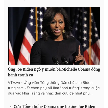
Ðiện thoại Thời báo VTV:
024.66 897 897
Email:
toasoan@vtv.vn
Liên hệ quảng cáo:
024-7300.7108
Ông Joe Biden ngỏ ý muốn bà Michelle Obama đồng
hành tranh cử
VTV.vn - Ứng viên Tổng thống Dân chủ Joe Biden
® Cấm sao chép dưới mọi hình thức nếu không có sự chấp
từng cam kết chọn phụ nữ làm "phó tướng" trong cuộc
thuận bằng văn bản. Ghi rõ nguồn VTV.vn khi phát hành lại
đua vào Nhà Trắng và nhắc đến cựu đệ nhất phu...
thông tin từ website này.
Cựu Tổng thống Obama ủng hộ ông Joe Biden