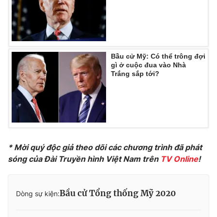
Photo
Infographic
Video
Shorts video
Bầu cử Mỹ: Có thể trông đợi
gì ở cuộc đua vào Nhà
VTV Money
VTV Thể thao
Trắng sắp tới?
VTV Sức khoẻ
Bất động sản
Thị trường 24h
Tấm lòng Việt
* Mời quý độc giả theo dõi các chương trình đã phát
VTV4
Vươn mình bằng AI
sóng của Đài Truyền hình Việt Nam trên
TV Online
!
VTV9
VTV8
Bầu cử Tổng thống Mỹ 2020
Dòng sự kiện:
Liên hệ tòa soạn
English