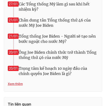
Các Tổng thống Mỹ làm gì sau khi hết
27/01
nhiệm kỳ?
Chân dung tân Tổng thống thứ 46 của
21/01
THỜI BÁO VTV
nước Mỹ Joe Biden
Tổng thống Joe Biden - Người sẽ tạo nên
21/01
bước ngoặt cho nước Mỹ?
Theo dõi báo trên
Ông Joe Biden chính thức trở thành Tổng
20/01
thống thứ 46 của nước Mỹ
Cơ quan chủ quản:
Đài Truyền hình Việt Nam
Cơ quan báo chí:
Thời báo VTV
Trọng tâm kế hoạch 10 ngày đầu của
20/01
Giấy phép hoạt động báo in và báo điện tử số 483/GP-BTTTT
chính quyền Joe Biden là gì?
cấp ngày 29/12/2023
Tổng Biên tập:
Xem thêm
Vũ Thanh Thủy
Phó Tổng Biên tập:
Nguyễn Thị Mỹ Hạnh, Phạm Quốc Thắng,
Nguyễn Trọng Ninh
Tổng đài VTV:
024.38 355 931 - 024.38 355 932
Tin liên quan