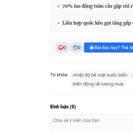
70% lao động toàn cầu gặp rủi r
Liên hợp quốc kêu gọi tăng gấp 
0
0
Bài đọc hay? Thả t
Từ khóa:
nhiệt độ bề mặt nước biển
biến động về lượng mưa
Bình luận
(
0
)