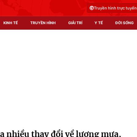
Truyền hình trực tuyến
KINH TẾ
TRUYỀN HÌNH
GIẢI TRÍ
Y TẾ
ĐỜI SỐNG
Pháp luật
Y tế
Truyền hình
Multimedia
Phim VTV
Video
Hậu trường
Shorts video
Nhân vật
Podcast
Khán giả
EMagazine
Giải sao mai
Photo
ra nhiều thay đổi về lượng mưa,
Infographic