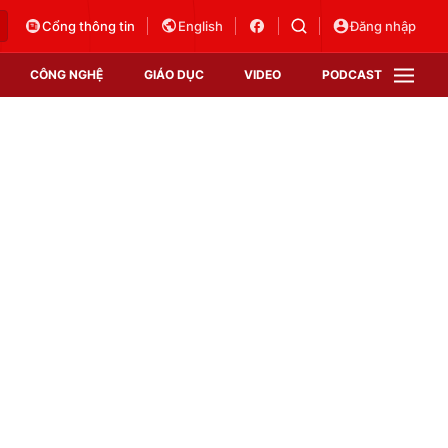
Cổng thông tin
English
Đăng nhập
CÔNG NGHỆ
GIÁO DỤC
VIDEO
PODCAST
VTV Money
VTV Thể thao
VTV Sức khoẻ
Bất động sản
Thị trường 24h
Tấm lòng Việt
Vươn mình bằng AI
VTV4
VTV8
VTV9
Lịch phát sóng
Giao lưu trực tuyến
Sự kiện