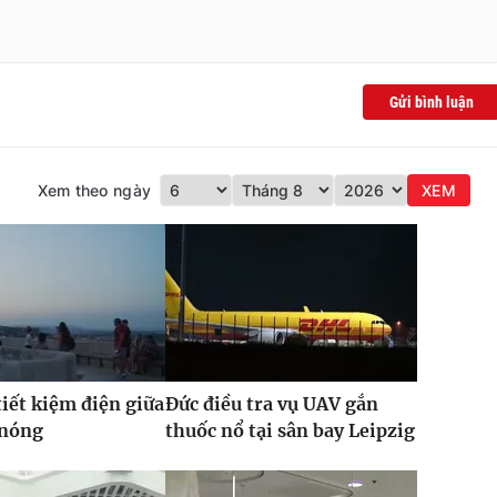
Gửi bình luận
Xem theo ngày
XEM
iết kiệm điện giữa
Đức điều tra vụ UAV gắn
 nóng
thuốc nổ tại sân bay Leipzig