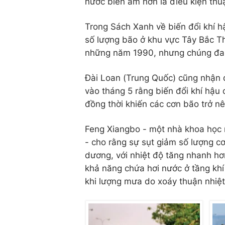
nước biển ấm hơn là điều kiện thuậ
Trong Sách Xanh về biến đổi khí h
số lượng bão ở khu vực Tây Bắc T
những năm 1990, nhưng chúng đan
Đài Loan (Trung Quốc) cũng nhận đ
vào tháng 5 rằng biến đổi khí hậu
đồng thời khiến các cơn bão trở n
Feng Xiangbo - một nhà khoa học n
- cho rằng sự sụt giảm số lượng c
dương, với nhiệt độ tăng nhanh hơ
khả năng chứa hơi nước ở tầng khí 
khi lượng mưa do xoáy thuận nhiệt