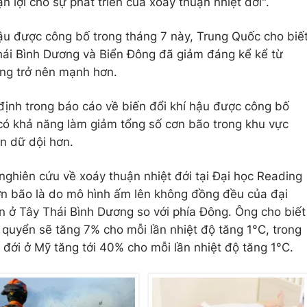
n lợi cho sự phát triển của xoáy thuận nhiệt đới".
ậu được công bố trong tháng 7 này, Trung Quốc cho biế
hái Bình Dương và Biển Đông đã giảm đáng kể kể từ
g trở nên mạnh hơn.
ịnh trong báo cáo về biến đổi khí hậu được công bố
 có khả năng làm giảm tổng số cơn bão trong khu vực
ên dữ dội hơn.
ghiên cứu về xoáy thuận nhiệt đới tại Đại học Reading
ơn bão là do mô hình ấm lên không đồng đều của đại
n ở Tây Thái Bình Dương so với phía Đông. Ông cho biết
quyển ​​sẽ tăng 7% cho mỗi lần nhiệt độ tăng 1°C, trong
 đới ở Mỹ tăng tới 40% cho mỗi lần nhiệt độ tăng 1°C.