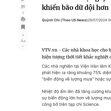
khiến bão dữ dội hơn
0
Quỳnh Chi (Theo US News)
29/07/2024 
Giải trí
Đời sống
Điện ảnh
Du lịch
Âm nhạc
Làm đẹp
VTV.vn - Các nhà khoa học cho b
Sao
Chất lượng cuộc sốn
hiện tượng thời tiết khắc nghiệt 
Các nhà nghiên tại Viện Hàn lâm K
phát hiện ra rằng khoảng 75% diện t
"biến động về lượng mưa" hoặc sự t
Nhiệt độ ấm lên đã tăng cường kh
sự biến động lớn hơn về lượng mưa
công bố trên tạp chí Science.