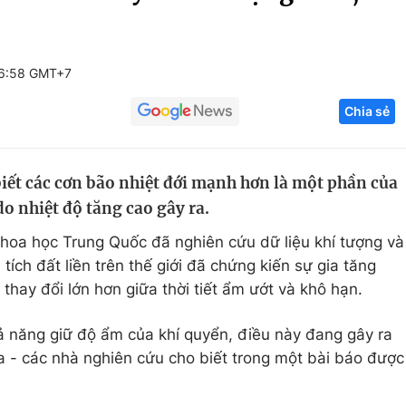
Góc ảnh
06:58 GMT+7
Giáo dục
Công nghệ
Chia sẻ
Tuyển sinh
Hitech Công ng
Học trực tuyến
Sản phẩm
iết các cơn bão nhiệt đới mạnh hơn là một phần của
g
Thị trường
do nhiệt độ tăng cao gây ra.
Tư vấn
hoa học Trung Quốc đã nghiên cứu dữ liệu khí tượng và
ích đất liền trên thế giới đã chứng kiến ​​sự gia tăng
hay đổi lớn hơn giữa thời tiết ẩm ướt và khô hạn.
ả năng giữ độ ẩm của khí quyển, điều này đang gây ra
 - các nhà nghiên cứu cho biết trong một bài báo được