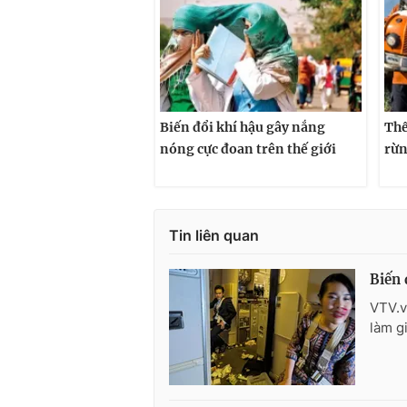
Biến đổi khí hậu gây nắng
Thế
nóng cực đoan trên thế giới
rừn
Tin liên quan
Biến 
VTV.v
làm g