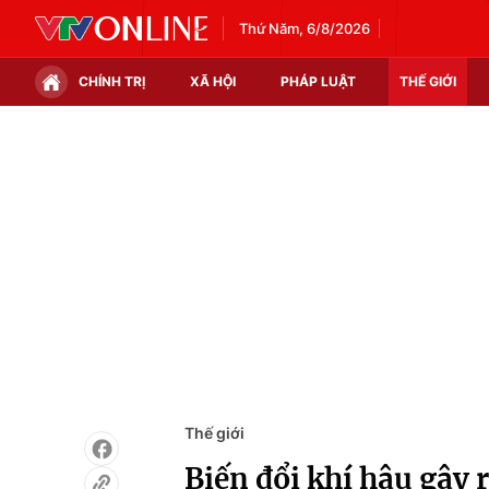
Thứ Năm, 6/8/2026
CHÍNH TRỊ
XÃ HỘI
PHÁP LUẬT
THẾ GIỚI
Chính trị
Xã hội
Thế giới
Kinh tế
Tin tức
Tài chính
Thế giới đó đây
Thị trường
Câu chuyện quốc tế
Góc doanh nghiệp
Dữ liệu và đời sống
Thế giới
Biến đổi khí hậu gây 