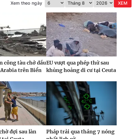
Xem theo ngày
XEM
n công tàu chở dầu
EU vượt qua phép thử sau
 Arabia trên Biển
khủng hoảng di cư tại Ceuta
hờ đợi sau làn
Pháp trải qua tháng 7 nóng