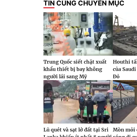
TIN CÙNG CHUYÊN MỤC
Trung Quốc siết chặt xuất
Houthi tấ
khẩu thiết bị bay không
của Saudi
người lái sang Mỹ
Đỏ
Lũ quét và sạt lở đất tại Sri
Mòn mỏi c