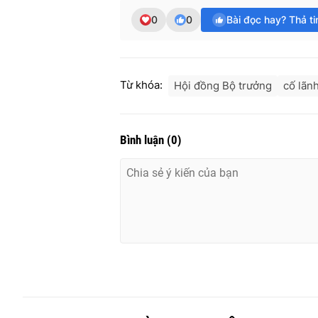
0
0
Bài đọc hay? Thả t
Từ khóa:
Hội đồng Bộ trưởng
cố lãnh
Bình luận
(
0
)