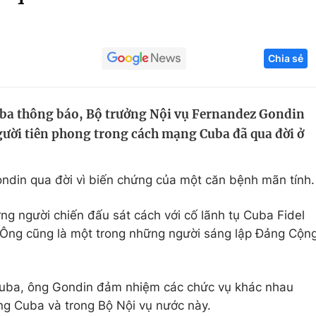
Góc ảnh
Chia sẻ
Giáo dục
Công nghệ
Tuyển sinh
Hitech Công ng
ba thông báo, Bộ trưởng Nội vụ Fernandez Gondin
Học trực tuyến
Sản phẩm
ười tiên phong trong cách mạng Cuba đã qua đời ở
g
Thị trường
Tư vấn
ndin qua đời vì biến chứng của một căn bệnh mãn tính.
ng người chiến đấu sát cách với cố lãnh tụ Cuba Fidel
. Ông cũng là một trong những người sáng lập Đảng Cộn
uba, ông Gondin đảm nhiệm các chức vụ khác nhau
ng Cuba và trong Bộ Nội vụ nước này.