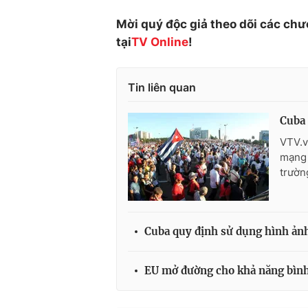
Mời quý độc giả theo dõi các chư
tại
TV Online
!
Tin liên quan
Cuba 
VTV.v
mạng 
trườn
Cuba quy định sử dụng hình ảnh 
EU mở đường cho khả năng bình