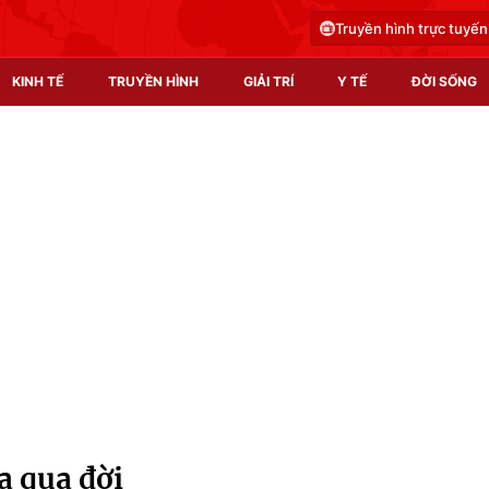
Truyền hình trực tuyến
KINH TẾ
TRUYỀN HÌNH
GIẢI TRÍ
Y TẾ
ĐỜI SỐNG
Pháp luật
Y tế
Truyền hình
Multimedia
Phim VTV
Video
Hậu trường
Shorts video
Nhân vật
Podcast
Khán giả
EMagazine
Giải sao mai
Photo
a qua đời
Infographic