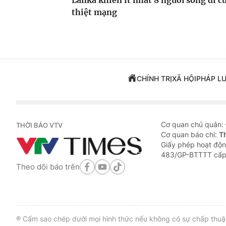
Lanka khiến ít nhất 8 người
sóng di cư
thiệt mạng
CHÍNH TRỊ
XÃ HỘI
PHÁP L
Cơ quan chủ quản:
THỜI BÁO VTV
Cơ quan báo chí:
T
Giấy phép hoạt độn
483/GP-BTTTT cấp
Theo dõi báo trên
® Cấm sao chép dưới mọi hình thức nếu không có sự chấp thuận 