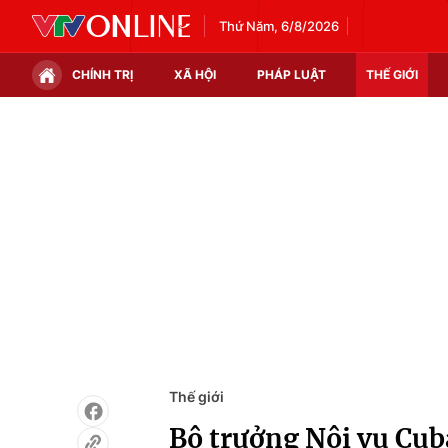
Thứ Năm, 6/8/2026
CHÍNH TRỊ
XÃ HỘI
PHÁP LUẬT
THẾ GIỚI
Chính trị
Xã hội
Thế giới
Kinh tế
Tin tức
Tài chính
Thế giới đó đây
Thị trường
Câu chuyện quốc tế
Góc doanh nghiệp
Dữ liệu và đời sống
Thế giới
Bộ trưởng Nội vụ Cub