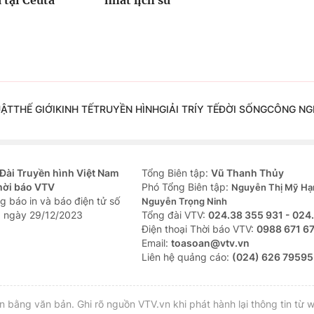
 tại Ceuta
nhất lịch sử
UẬT
THẾ GIỚI
KINH TẾ
TRUYỀN HÌNH
GIẢI TRÍ
Y TẾ
ĐỜI SỐNG
CÔNG NG
Đài Truyền hình Việt Nam
Tổng Biên tập:
Vũ Thanh Thủy
hời báo VTV
Phó Tổng Biên tập:
Nguyễn Thị Mỹ Hạ
g báo in và báo điện tử số
Nguyễn Trọng Ninh
 ngày 29/12/2023
Tổng đài VTV:
024.38 355 931 - 024
Ðiện thoại Thời báo VTV:
0988 671 6
Email:
toasoan@vtv.vn
Liên hệ quảng cáo:
(024) 626 79595
bằng văn bản. Ghi rõ nguồn VTV.vn khi phát hành lại thông tin từ w