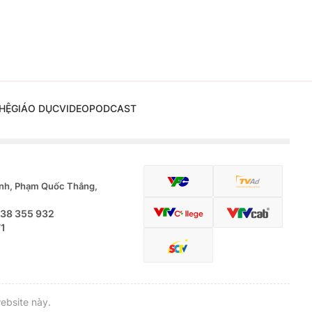
HỆ
GIÁO DỤC
VIDEO
PODCAST
nh, Phạm Quốc Thắng,
.38 355 932
71
ebsite này.