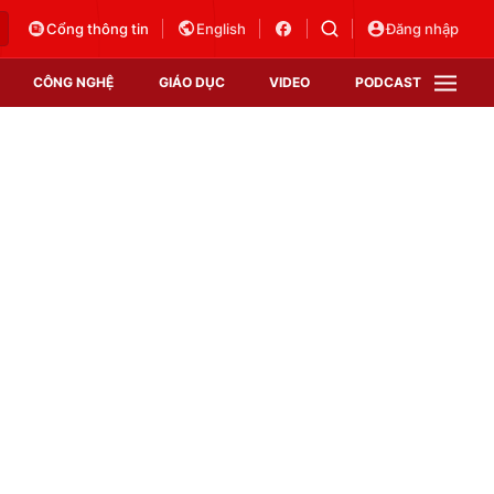
Cổng thông tin
English
Đăng nhập
CÔNG NGHỆ
GIÁO DỤC
VIDEO
PODCAST
VTV Money
VTV Thể thao
VTV Sức khoẻ
Bất động sản
Thị trường 24h
Tấm lòng Việt
Vươn mình bằng AI
VTV4
VTV8
VTV9
Lịch phát sóng
Giao lưu trực tuyến
Sự kiện