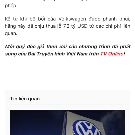
Phim VTV
phép.
Giải trí
Hậu trường
Kể từ khi bê bối của Volkswagen được phanh phui,
Điện ảnh
Đời sống
Nhân vật
hãng này đã chịu thua lỗ 7,2 tỷ USD từ các chi phí liên
Âm nhạc
quan.
Du lịch
Khán giả
Giáo dục
Sao
Mời quý độc giả theo dõi các chương trình đã phát
Làm đẹp
Giải sao mai
sóng của Đài Truyền hình Việt Nam trên
TV Online
!
Tuyển sinh
Công nghệ
Chất lượng cuộc sống
Học trực tuyến
Hitech Công nghệ tương lai
Giao lưu trực tuyến
Sản phẩm
Lịch phát sóng
Thị trường
Tin liên quan
Tư vấn
Chuyên mục khác
Emagazine
Podcast