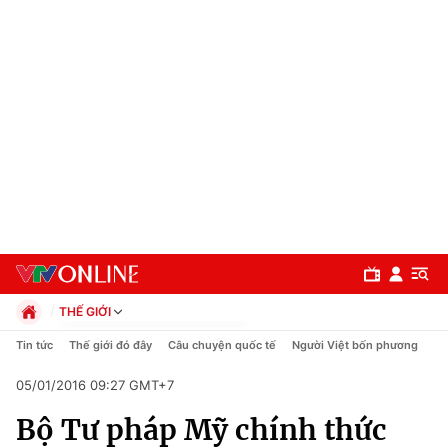
THẾ GIỚI
Chính trị
Tin tức
Thế giới đó đây
Câu chuyện quốc tế
Người Việt bốn phương
Xã hội
05/01/2016 09:27 GMT+7
Pháp luật
Chuyên mục
Kinh tế
Bộ Tư pháp Mỹ chính thức
Thể thao