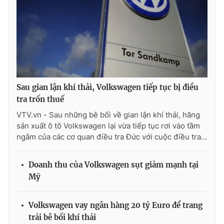
Photo
Infographic
Video
Shorts video
VTV Money
VTV Thể thao
Sau gian lận khí thải, Volkswagen tiếp tục bị điều
tra trốn thuế
VTV Sức khoẻ
Bất động sản
VTV.vn - Sau những bê bối về gian lận khí thải, hãng
sản xuất ô tô Volkswagen lại vừa tiếp tục rơi vào tầm
Thị trường 24h
Tấm lòng Việt
ngắm của các cơ quan điều tra Đức với cuộc điều tra...
VTV4
Vươn mình bằng AI
Doanh thu của Volkswagen sụt giảm mạnh tại
Mỹ
VTV9
VTV8
Volkswagen vay ngân hàng 20 tỷ Euro để trang
trải bê bối khí thải
Liên hệ tòa soạn
English