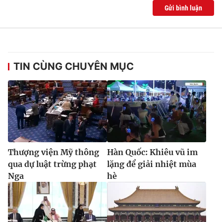
Ðiện thoại Thời báo VTV:
024.66 897 897
Gửi bình luận
Email:
toasoan@vtv.vn
Liên hệ quảng cáo:
024-7300.7108
TIN CÙNG CHUYÊN MỤC
Thượng viện Mỹ thông
Hàn Quốc: Khiêu vũ im
qua dự luật trừng phạt
lặng để giải nhiệt mùa
® Cấm sao chép dưới mọi hình thức nếu không có sự chấp
Nga
hè
thuận bằng văn bản. Ghi rõ nguồn VTV.vn khi phát hành lại
thông tin từ website này.