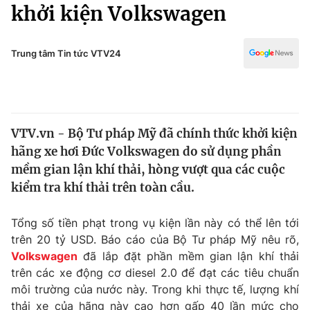
Chính trị
khởi kiện Volkswagen
Truyền hình
Văn hóa - Giải trí
Xã hội
Y tế
Trung tâm Tin tức VTV24
Đời sống
Pháp luật
Công nghệ
Giáo dục
Y tế
VTV.vn - Bộ Tư pháp Mỹ đã chính thức khởi kiện
hãng xe hơi Đức Volkswagen do sử dụng phần
Thế giới
mềm gian lận khí thải, hòng vượt qua các cuộc
kiểm tra khí thải trên toàn cầu.
Tin tức
Kinh tế
Thế giới đó đây
Tổng số tiền phạt trong vụ kiện lần này có thể lên tới
Tài chính
trên 20 tỷ USD. Báo cáo của Bộ Tư pháp Mỹ nêu rõ,
Dữ liệu và đời sống
Câu chuyện quốc tế
Volkswagen
đã lắp đặt phần mềm gian lận khí thải
Thị trường
trên các xe động cơ diesel 2.0 để đạt các tiêu chuẩn
Truyền hình
Góc doanh nghiệp
môi trường của nước này. Trong khi thực tế, lượng khí
thải xe của hãng này cao hơn gấp 40 lần mức cho