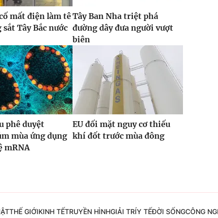
 cố mất điện làm tê
Tây Ban Nha triệt phá
g sắt Tây Bắc nước
đường dây đưa người vượt
biên
u phê duyệt
EU đối mặt nguy cơ thiếu
cúm mùa ứng dụng
khí đốt trước mùa đông
hệ mRNA
UẬT
THẾ GIỚI
KINH TẾ
TRUYỀN HÌNH
GIẢI TRÍ
Y TẾ
ĐỜI SỐNG
CÔNG NG