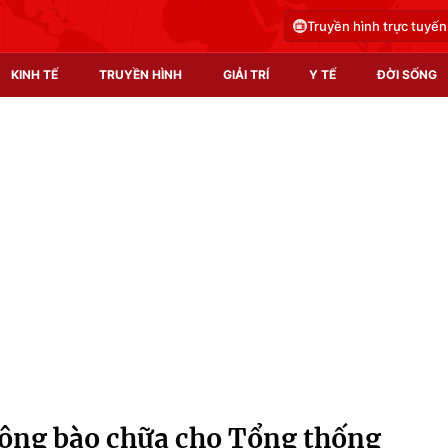
Truyền hình trực tuyến
KINH TẾ
TRUYỀN HÌNH
GIẢI TRÍ
Y TẾ
ĐỜI SỐNG
Pháp luật
Y tế
Truyền hình
Multimedia
Phim VTV
Video
Hậu trường
Shorts video
Nhân vật
Podcast
Khán giả
EMagazine
Giải sao mai
Photo
 động bào chữa cho Tổng thống
Infographic