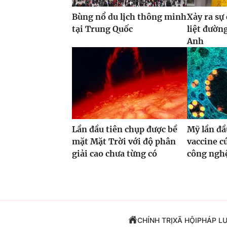
Bùng nổ du lịch thông minh
Xảy ra sự
tại Trung Quốc
liệt đườn
Anh
Lần đầu tiên chụp được bề
Mỹ lần đầ
mặt Mặt Trời với độ phân
vaccine 
giải cao chưa từng có
công ng
CHÍNH TRỊ
XÃ HỘI
PHÁP L