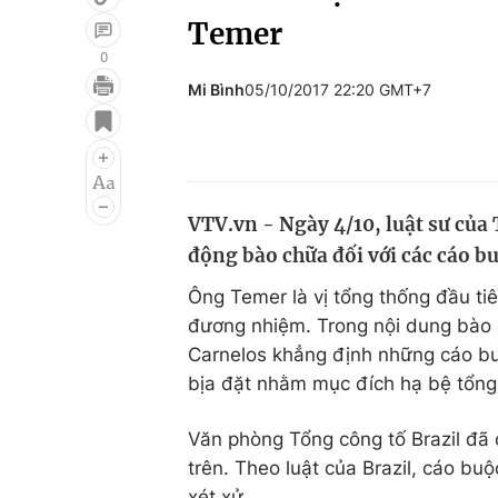
Temer
0
Mi Bình
05/10/2017 22:20 GMT+7
Giải trí
Đời sống
Điện ảnh
Du lịch
Âm nhạc
Làm đẹp
VTV.vn - Ngày 4/10, luật sư của
Sao
Chất lượng cuộc sốn
động bào chữa đối với các cáo bu
Ông Temer là vị tổng thống đầu tiê
đương nhiệm. Trong nội dung bào 
Carnelos khẳng định những cáo bu
bịa đặt nhằm mục đích hạ bệ tổng 
Văn phòng Tổng công tố Brazil đã 
trên. Theo luật của Brazil, cáo bu
xét xử.