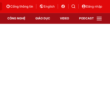
Cổng thông tin
English
Đăng nhập
CÔNG NGHỆ
GIÁO DỤC
VIDEO
PODCAST
VTV Money
VTV Thể thao
VTV Sức khoẻ
Bất động sản
Thị trường 24h
Tấm lòng Việt
Vươn mình bằng AI
VTV4
VTV8
VTV9
Lịch phát sóng
Giao lưu trực tuyến
Sự kiện