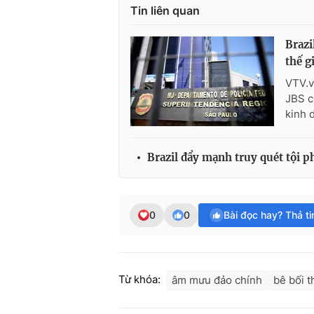
Tin liên quan
Brazi
thế g
VTV.v
JBS c
kinh 
Brazil đẩy mạnh truy quét tội 
0
0
Bài đọc hay? Thả t
Từ khóa:
âm mưu đảo chính
bê bối 