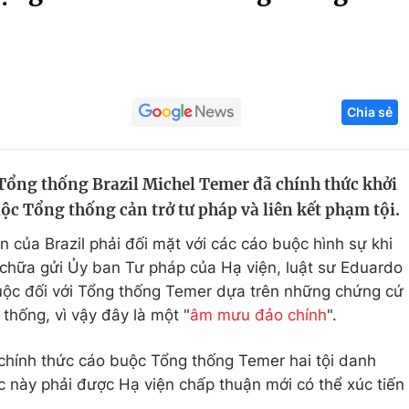
Góc ảnh
Giáo dục
Công nghệ
Chia sẻ
Tuyển sinh
Hitech Công ng
Học trực tuyến
Sản phẩm
 Tổng thống Brazil Michel Temer đã chính thức khởi
g
Thị trường
ộc Tổng thống cản trở tư pháp và liên kết phạm tội.
Tư vấn
n của Brazil phải đối mặt với các cáo buộc hình sự khi
chữa gửi Ủy ban Tư pháp của Hạ viện, luật sư Eduardo
ộc đối với Tổng thống Temer dựa trên những chứng cứ
thống, vì vậy đây là một "
âm mưu đảo chính
".
chính thức cáo buộc Tổng thống Temer hai tội danh
ộc này phải được Hạ viện chấp thuận mới có thể xúc tiến