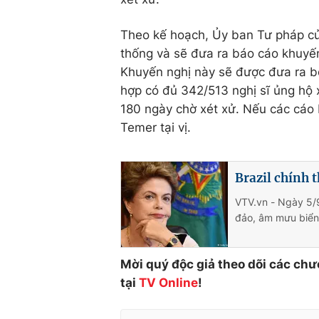
Theo kế hoạch, Ủy ban Tư pháp của
thống và sẽ đưa ra báo cáo khuyế
Khuyến nghị này sẽ được đưa ra bỏ
hợp có đủ 342/513 nghị sĩ ủng hộ 
180 ngày chờ xét xử. Nếu các cáo b
Temer tại vị.
Brazil chính 
VTV.vn - Ngày 5/9
đảo, âm mưu biển
Mời quý độc giả theo dõi các chư
tại
TV Online
!