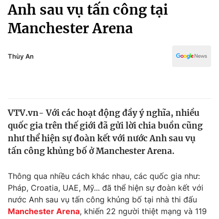
Chính trị
Anh sau vụ tấn công tại
Truyền hình
Manchester Arena
Văn hóa - Giải trí
Xã hội
Y tế
Đời sống
Thùy An
Pháp luật
Công nghệ
Giáo dục
Y tế
VTV.vn- Với các hoạt động đầy ý nghĩa, nhiều
Thế giới
quốc gia trên thế giới đã gửi lời chia buồn cũng
Tin tức
như thể hiện sự đoàn kết với nước Anh sau vụ
Kinh tế
tấn công khủng bố ở Manchester Arena.
Thế giới đó đây
Tài chính
Dữ liệu và đời sống
Câu chuyện quốc tế
Thông qua nhiều cách khác nhau, các quốc gia như:
Thị trường
Pháp, Croatia, UAE, Mỹ... đã thể hiện sự đoàn kết với
nước Anh sau vụ tấn công khủng bố tại nhà thi đấu
Truyền hình
Góc doanh nghiệp
Manchester Arena
, khiến 22 người thiệt mạng và 119