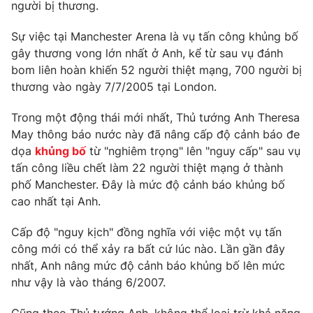
Phim VTV
người bị thương.
Giải trí
Hậu trường
Sự việc tại Manchester Arena là vụ tấn công khủng bố
Điện ảnh
gây thương vong lớn nhất ở Anh, kể từ sau vụ đánh
Đời sống
Nhân vật
bom liên hoàn khiến 52 người thiệt mạng, 700 người bị
Âm nhạc
Du lịch
thương vào ngày 7/7/2005 tại London.
Khán giả
Giáo dục
Sao
Làm đẹp
Giải sao mai
Trong một động thái mới nhất, Thủ tướng Anh Theresa
Tuyển sinh
May thông báo nước này đã nâng cấp độ cảnh báo đe
Công nghệ
Chất lượng cuộc sống
dọa
khủng bố
từ "nghiêm trọng" lên "nguy cấp" sau vụ
Học trực tuyến
Hitech Công nghệ tương lai
tấn công liều chết làm 22 người thiệt mạng ở thành
Giao lưu trực tuyến
phố Manchester. Đây là mức độ cảnh báo khủng bố
Sản phẩm
cao nhất tại Anh.
Lịch phát sóng
Thị trường
Cấp độ "nguy kịch" đồng nghĩa với việc một vụ tấn
công mới có thể xảy ra bất cứ lúc nào. Lần gần đây
Tư vấn
nhất, Anh nâng mức độ cảnh báo khủng bố lên mức
Chuyên mục khác
như vậy là vào tháng 6/2007.
Emagazine
Podcast