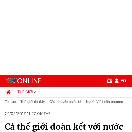
THẾ GIỚI
Chính trị
Tin tức
Thế giới đó đây
Câu chuyện quốc tế
Người Việt bốn phương
Xã hội
24/05/2017 11:27 GMT+7
Pháp luật
Chuyên mục
Kinh tế
Cả thế giới đoàn kết với nước
Thể thao