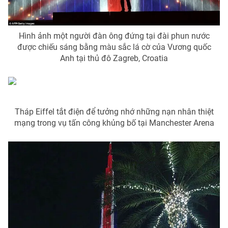
Hình ảnh một người đàn ông đứng tại đài phun nước
được chiếu sáng bằng màu sắc lá cờ của Vương quốc
THỜI BÁO VTV
Anh tại thủ đô Zagreb, Croatia
Theo dõi báo trên
Tháp Eiffel tắt điện để tưởng nhớ những nạn nhân thiệt
mạng trong vụ tấn công khủng bố tại Manchester Arena
Cơ quan chủ quản:
Đài Truyền hình Việt Nam
Cơ quan báo chí:
Thời báo VTV
Giấy phép hoạt động báo in và báo điện tử số 483/GP-BTTTT
cấp ngày 29/12/2023
Tổng Biên tập:
Vũ Thanh Thủy
Phó Tổng Biên tập:
Nguyễn Thị Mỹ Hạnh, Phạm Quốc Thắng,
Nguyễn Trọng Ninh
Tổng đài VTV:
024.38 355 931 - 024.38 355 932