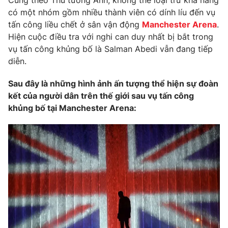
Cũng theo Thủ tướng Anh, không thể loại trừ khả năng
có một nhóm gồm nhiều thành viên có dính líu đến vụ
Photo
Infographic
tấn công liều chết ở sân vận động
Manchester Arena
.
Hiện cuộc điều tra với nghi can duy nhất bị bắt trong
Video
Shorts video
vụ tấn công khủng bố là Salman Abedi vẫn đang tiếp
diễn.
VTV Money
VTV Thể thao
Sau đây là những hình ảnh ấn tượng thể hiện sự đoàn
kết của người dân trên thế giới sau vụ tấn công
VTV Sức khoẻ
Bất động sản
khủng bố tại Manchester Arena:
Thị trường 24h
Tấm lòng Việt
VTV4
Vươn mình bằng AI
VTV9
VTV8
Liên hệ tòa soạn
English