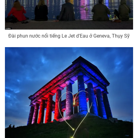
Đài phun nước nổi tiếng Le Jet d'Eau ở Geneva, Thụy Sỹ