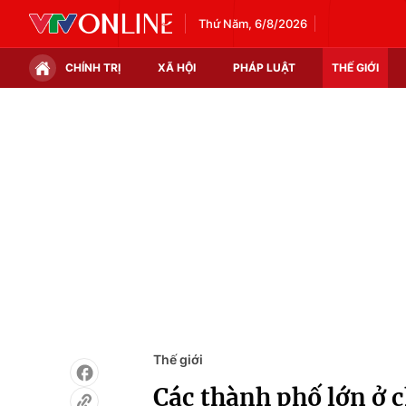
Thứ Năm, 6/8/2026
CHÍNH TRỊ
XÃ HỘI
PHÁP LUẬT
THẾ GIỚI
Chính trị
Xã hội
Thế giới
Kinh tế
Tin tức
Tài chính
Thế giới đó đây
Thị trường
Câu chuyện quốc tế
Góc doanh nghiệp
Dữ liệu và đời sống
Thế giới
Các thành phố lớn ở 