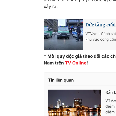
xảy ra.
Đức tăng cườ
VTV.vn - Cảnh sát
khu vực công cộn
* Mời quý độc giả theo dõi các c
Nam trên
TV
Online
!
Tin liên quan
Đâu l
VTV.v
điểm 
điểm 