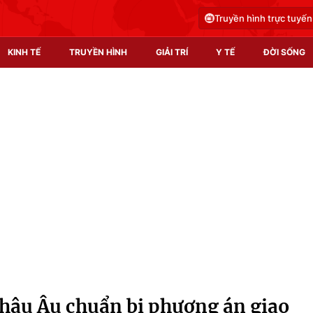
Truyền hình trực tuyến
KINH TẾ
TRUYỀN HÌNH
GIẢI TRÍ
Y TẾ
ĐỜI SỐNG
Pháp luật
Y tế
Truyền hình
Multimedia
Phim VTV
Video
Hậu trường
Shorts video
Nhân vật
Podcast
Khán giả
EMagazine
Giải sao mai
Photo
châu Âu chuẩn bị phương án giao
Infographic