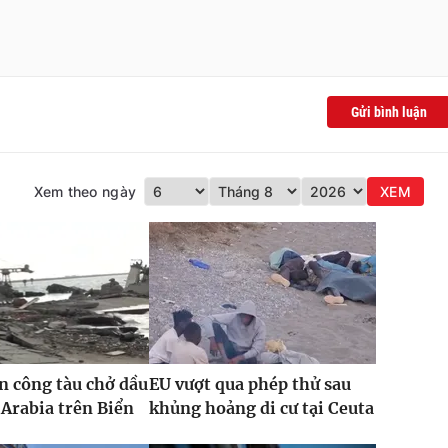
Gửi bình luận
Xem theo ngày
XEM
n công tàu chở dầu
EU vượt qua phép thử sau
 Arabia trên Biển
khủng hoảng di cư tại Ceuta