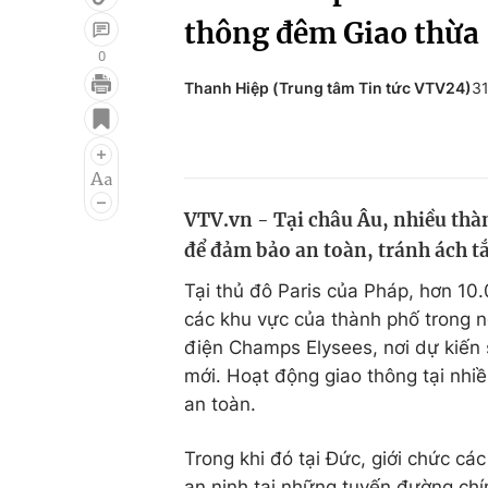
thông đêm Giao thừa
0
Thanh Hiệp (Trung tâm Tin tức VTV24)
3
Giải trí
Đời sống
Điện ảnh
Du lịch
Âm nhạc
Làm đẹp
VTV.vn - Tại châu Âu, nhiều thà
Sao
Chất lượng cuộc sốn
để đảm bảo an toàn, tránh ách tắ
Tại thủ đô Paris của Pháp, hơn 10.
các khu vực của thành phố trong ng
điện Champs Elysees, nơi dự kiến
mới. Hoạt động giao thông tại nhi
an toàn.
Trong khi đó tại Đức, giới chức cá
an ninh tại những tuyến đường chí