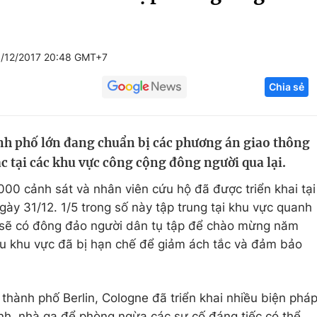
Góc ảnh
1/12/2017 20:48 GMT+7
Giáo dục
Công nghệ
Chia sẻ
Tuyển sinh
Hitech Công ng
Học trực tuyến
Sản phẩm
nh phố lớn đang chuẩn bị các phương án giao thông
g
Thị trường
c tại các khu vực công cộng đông người qua lại.
Tư vấn
000 cảnh sát và nhân viên cứu hộ đã được triển khai tại
ày 31/12. 1/5 trong số này tập trung tại khu vực quanh
 sẽ có đông đảo người dân tụ tập để chào mừng năm
ều khu vực đã bị hạn chế để giảm ách tắc và đảm bảo
c thành phố Berlin, Cologne đã triển khai nhiều biện phá
nh, nhà ga để phòng ngừa các sự cố đáng tiếc có thể