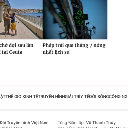
hờ đợi sau làn
Pháp trải qua tháng 7 nóng
 tại Ceuta
nhất lịch sử
UẬT
THẾ GIỚI
KINH TẾ
TRUYỀN HÌNH
GIẢI TRÍ
Y TẾ
ĐỜI SỐNG
CÔNG NG
Đài Truyền hình Việt Nam
Tổng Biên tập:
Vũ Thanh Thủy