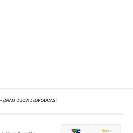
HỆ
GIÁO DỤC
VIDEO
PODCAST