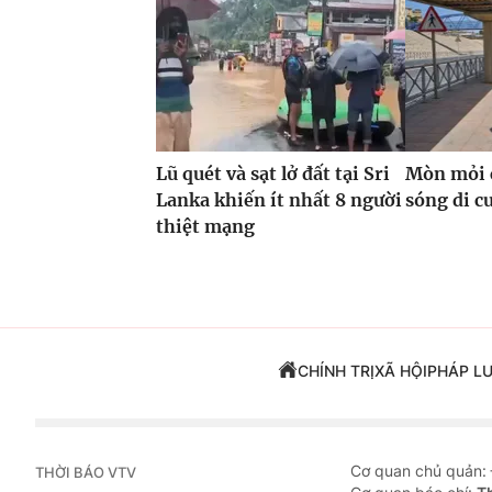
Lũ quét và sạt lở đất tại Sri
Mòn mỏi c
Lanka khiến ít nhất 8 người
sóng di cư
thiệt mạng
CHÍNH TRỊ
XÃ HỘI
PHÁP L
Cơ quan chủ quản:
THỜI BÁO VTV