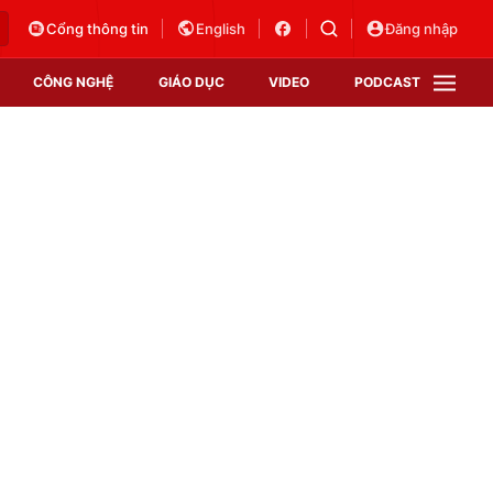
Cổng thông tin
English
Đăng nhập
CÔNG NGHỆ
GIÁO DỤC
VIDEO
PODCAST
VTV Money
VTV Thể thao
VTV Sức khoẻ
Bất động sản
Thị trường 24h
Tấm lòng Việt
Vươn mình bằng AI
VTV4
VTV8
VTV9
Lịch phát sóng
Giao lưu trực tuyến
Sự kiện