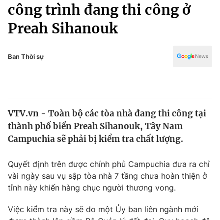
Chính trị
công trình đang thi công ở
Truyền hình
Preah Sihanouk
Văn hóa - Giải trí
Xã hội
Y tế
Đời sống
Ban Thời sự
Pháp luật
Công nghệ
Giáo dục
Y tế
VTV.vn - Toàn bộ các tòa nhà đang thi công tại
Thế giới
thành phố biển Preah Sihanouk, Tây Nam
Tin tức
Campuchia sẽ phải bị kiểm tra chất lượng.
Kinh tế
Thế giới đó đây
Quyết định trên được chính phủ Campuchia đưa ra chỉ
Tài chính
Dữ liệu và đời sống
vài ngày sau vụ sập tòa nhà 7 tầng chưa hoàn thiện ở
Câu chuyện quốc tế
Thị trường
tỉnh này khiến hàng chục người thương vong.
Truyền hình
Góc doanh nghiệp
Việc kiểm tra này sẽ do một Ủy ban liên ngành mới