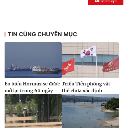
Gửi bình luận
Ðiện thoại Thời báo VTV:
024.66 897 897
Email:
toasoan@vtv.vn
Liên hệ quảng cáo:
024-7300.7108
TIN CÙNG CHUYÊN MỤC
Eo biển Hormuz sẽ được
Triều Tiên phóng vật
mở lại trong 60 ngày
thể chưa xác định
® Cấm sao chép dưới mọi hình thức nếu không có sự chấp
thuận bằng văn bản. Ghi rõ nguồn VTV.vn khi phát hành lại
thông tin từ website này.