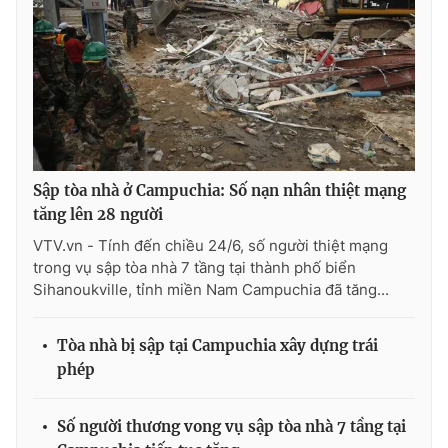
Photo
Infographic
Video
Shorts video
VTV Money
VTV Thể thao
Sập tòa nhà ở Campuchia: Số nạn nhân thiệt mạng
VTV Sức khoẻ
Bất động sản
tăng lên 28 người
VTV.vn - Tính đến chiều 24/6, số người thiệt mạng
Thị trường 24h
Tấm lòng Việt
trong vụ sập tòa nhà 7 tầng tại thành phố biển
Sihanoukville, tỉnh miền Nam Campuchia đã tăng...
VTV4
Vươn mình bằng AI
Tòa nhà bị sập tại Campuchia xây dựng trái
phép
VTV9
VTV8
Số người thương vong vụ sập tòa nhà 7 tầng tại
Liên hệ tòa soạn
English