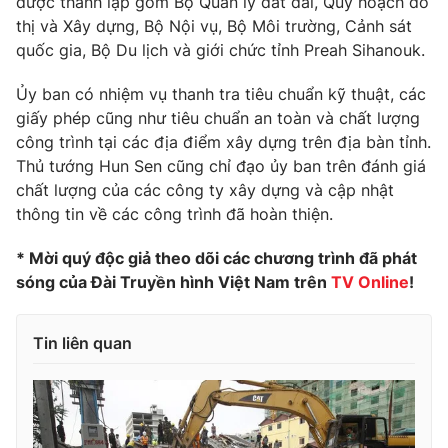
được thành lập gồm Bộ Quản lý đất đai, Quy hoạch đô
Phim VTV
Giải trí
thị và Xây dựng, Bộ Nội vụ, Bộ Môi trường, Cảnh sát
Hậu trường
quốc gia, Bộ Du lịch và giới chức tỉnh Preah Sihanouk.
Điện ảnh
Đời sống
Nhân vật
Ủy ban có nhiệm vụ thanh tra tiêu chuẩn kỹ thuật, các
Âm nhạc
giấy phép cũng như tiêu chuẩn an toàn và chất lượng
Du lịch
Khán giả
Giáo dục
công trình tại các địa điểm xây dựng trên địa bàn tỉnh.
Sao
Làm đẹp
Giải sao mai
Thủ tướng Hun Sen cũng chỉ đạo ủy ban trên đánh giá
Tuyển sinh
chất lượng của các công ty xây dựng và cập nhật
Công nghệ
Chất lượng cuộc sống
thông tin về các công trình đã hoàn thiện.
Học trực tuyến
Hitech Công nghệ tương lai
Giao lưu trực tuyến
* Mời quý độc giả theo dõi các chương trình đã phát
Sản phẩm
sóng của Đài Truyền hình Việt Nam trên
TV Online
!
Lịch phát sóng
Thị trường
Tin liên quan
Tư vấn
Chuyên mục khác
Emagazine
Podcast