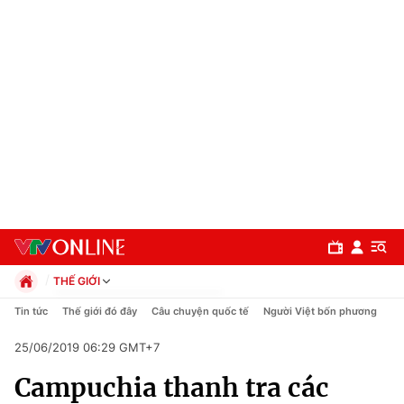
THẾ GIỚI
Chính trị
Tin tức
Thế giới đó đây
Câu chuyện quốc tế
Người Việt bốn phương
Xã hội
25/06/2019 06:29 GMT+7
Pháp luật
Chuyên mục
Kinh tế
Campuchia thanh tra các
Thể thao