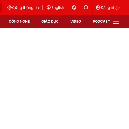
Cổng thông tin
English
Đăng nhập
CÔNG NGHỆ
GIÁO DỤC
VIDEO
PODCAST
VTV Money
VTV Thể thao
VTV Sức khoẻ
Bất động sản
Thị trường 24h
Tấm lòng Việt
Vươn mình bằng AI
VTV4
VTV8
VTV9
Lịch phát sóng
Giao lưu trực tuyến
Sự kiện