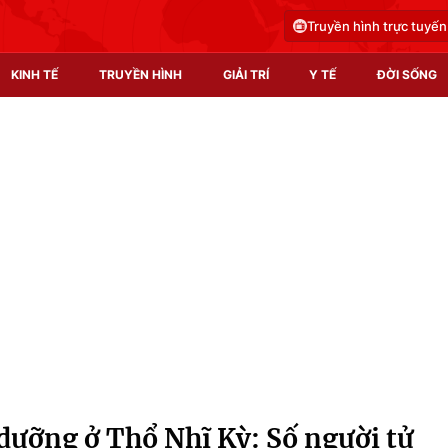
Truyền hình trực tuyến
KINH TẾ
TRUYỀN HÌNH
GIẢI TRÍ
Y TẾ
ĐỜI SỐNG
Pháp luật
Y tế
Truyền hình
Multimedia
Phim VTV
Video
Hậu trường
Shorts video
Nhân vật
Podcast
Khán giả
EMagazine
Giải sao mai
Photo
dưỡng ở Thổ Nhĩ Kỳ: Số người tử
Infographic