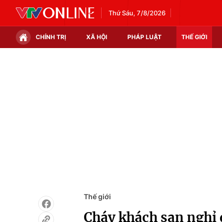
Thứ Sáu, 7/8/2026
CHÍNH TRỊ
XÃ HỘI
PHÁP LUẬT
THẾ GIỚI
Chính trị
Xã hội
Thế giới
Kinh tế
Tin tức
Tài chính
Thế giới đó đây
Thị trường
Câu chuyện quốc tế
Góc doanh nghiệp
Dữ liệu và đời sống
Thế giới
Cháy khách sạn nghỉ 