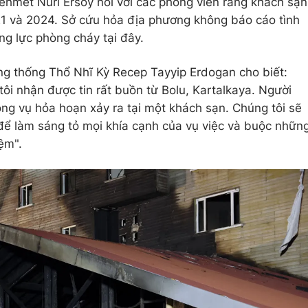
ehmet Nuri Ersoy nói với các phóng viên rằng khách sạn
1 và 2024. Sở cứu hỏa địa phương không báo cáo tình
ng lực phòng cháy tại đây.
ổng thống Thổ Nhĩ Kỳ Recep Tayyip Erdogan cho biết:
ôi nhận được tin rất buồn từ Bolu, Kartalkaya. Người
ong vụ hỏa hoạn xảy ra tại một khách sạn. Chúng tôi sẽ
 để làm sáng tỏ mọi khía cạnh của vụ việc và buộc nhữn
iệm".