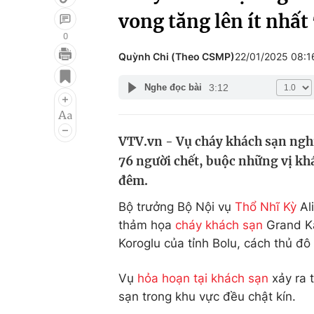
vong tăng lên ít nhất
0
Quỳnh Chi (Theo CSMP)
22/01/2025 08:
Giải trí
Đời sống
3:12
Nghe đọc bài
Điện ảnh
Du lịch
Âm nhạc
Làm đẹp
VTV.vn - Vụ cháy khách sạn nghỉ
Sao
Chất lượng cuộc sốn
76 người chết, buộc những vị kh
đêm.
Bộ trưởng Bộ Nội vụ
Thổ Nhĩ Kỳ
Ali
thảm họa
cháy khách sạn
Grand Ka
Koroglu của tỉnh Bolu, cách thủ đ
Vụ
hỏa hoạn tại khách sạn
xảy ra 
sạn trong khu vực đều chật kín.