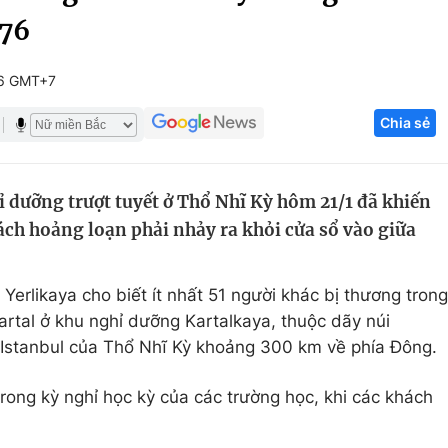
 76
Góc ảnh
16 GMT+7
Giáo dục
Công nghệ
Chia sẻ
Tuyển sinh
Hitech Công ng
Học trực tuyến
Sản phẩm
 dưỡng trượt tuyết ở Thổ Nhĩ Kỳ hôm 21/1 đã khiến
g
Thị trường
ách hoảng loạn phải nhảy ra khỏi cửa sổ vào giữa
Tư vấn
 Yerlikaya cho biết ít nhất 51 người khác bị thương trong
rtal ở khu nghỉ dưỡng Kartalkaya, thuộc dãy núi
ô Istanbul của Thổ Nhĩ Kỳ khoảng 300 km về phía Đông.
trong kỳ nghỉ học kỳ của các trường học, khi các khách