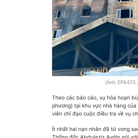
(Ảnh: EPA-EFE 
Theo các báo cáo, vụ hỏa hoạn bù
phương) tại khu vực nhà hàng của 
viên chỉ đạo cuộc điều tra về vụ c
Ít nhất hai nạn nhân đã tử vong sa
Thống đốc Abdulaziz Aydin nói với