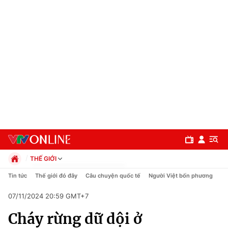
THẾ GIỚI
Chính trị
Tin tức
Thế giới đó đây
Câu chuyện quốc tế
Người Việt bốn phương
Xã hội
07/11/2024 20:59 GMT+7
Pháp luật
Chuyên mục
Kinh tế
Cháy rừng dữ dội ở
Thể thao