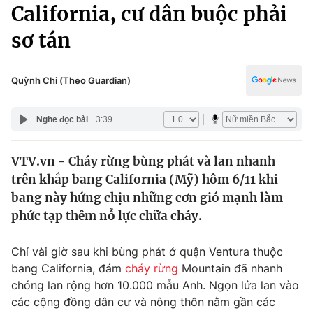
Chính trị
California, cư dân buộc phải
Truyền hình
sơ tán
Văn hóa - Giải trí
Xã hội
Y tế
Đời sống
Quỳnh Chi (Theo Guardian)
Pháp luật
Công nghệ
Giáo dục
Nghe đọc bài
3:39
Y tế
VTV.vn - Cháy rừng bùng phát và lan nhanh
Thế giới
trên khắp bang California (Mỹ) hôm 6/11 khi
Tin tức
bang này hứng chịu những cơn gió mạnh làm
Kinh tế
phức tạp thêm nỗ lực chữa cháy.
Thế giới đó đây
Tài chính
Dữ liệu và đời sống
Câu chuyện quốc tế
Chỉ vài giờ sau khi bùng phát ở quận Ventura thuộc
Thị trường
bang California, đám
cháy rừng
Mountain đã nhanh
chóng lan rộng hơn 10.000 mẫu Anh. Ngọn lửa lan vào
Truyền hình
Góc doanh nghiệp
các cộng đồng dân cư và nông thôn nằm gần các