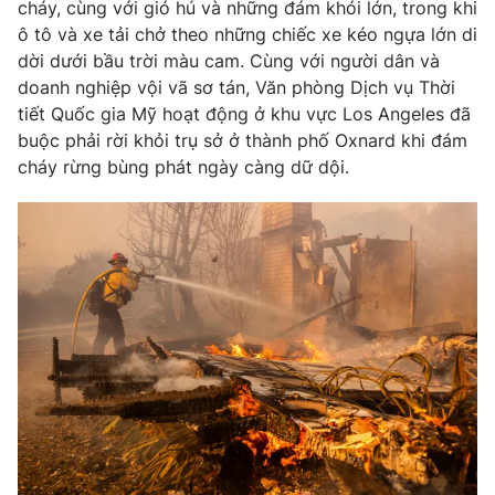
Email:
toasoan@vtv.vn
cháy, cùng với gió hú và những đám khói lớn, trong khi
ô tô và xe tải chở theo những chiếc xe kéo ngựa lớn di
Liên hệ quảng cáo:
024-7300.7108
dời dưới bầu trời màu cam. Cùng với người dân và
doanh nghiệp vội vã sơ tán, Văn phòng Dịch vụ Thời
tiết Quốc gia Mỹ hoạt động ở khu vực Los Angeles đã
buộc phải rời khỏi trụ sở ở thành phố Oxnard khi đám
cháy rừng bùng phát ngày càng dữ dội.
® Cấm sao chép dưới mọi hình thức nếu không có sự chấp
thuận bằng văn bản. Ghi rõ nguồn VTV.vn khi phát hành lại
thông tin từ website này.