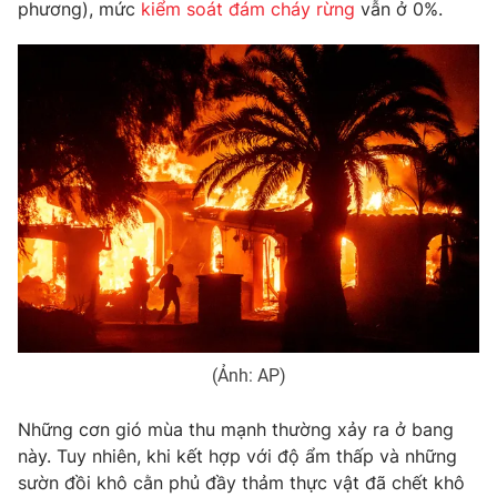
phương), mức
kiểm soát đám cháy rừng
vẫn ở 0%.
Photo
Infographic
Video
Shorts video
VTV Money
VTV Thể thao
VTV Sức khoẻ
Bất động sản
Thị trường 24h
Tấm lòng Việt
VTV4
Vươn mình bằng AI
(Ảnh: AP)
VTV9
VTV8
Những cơn gió mùa thu mạnh thường xảy ra ở bang
này. Tuy nhiên, khi kết hợp với độ ẩm thấp và những
sườn đồi khô cằn phủ đầy thảm thực vật đã chết khô
Liên hệ tòa soạn
English