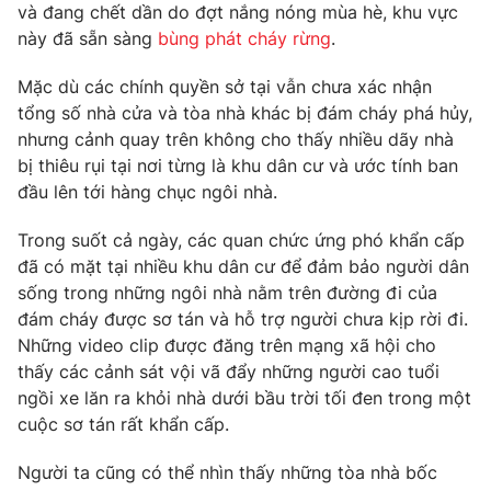
và đang chết dần do đợt nắng nóng mùa hè, khu vực
này đã sẵn sàng
bùng phát cháy rừng
.
Mặc dù các chính quyền sở tại vẫn chưa xác nhận
THỜI BÁO VTV
tổng số nhà cửa và tòa nhà khác bị đám cháy phá hủy,
nhưng cảnh quay trên không cho thấy nhiều dãy nhà
bị thiêu rụi tại nơi từng là khu dân cư và ước tính ban
Theo dõi báo trên
đầu lên tới hàng chục ngôi nhà.
Cơ quan chủ quản:
Đài Truyền hình Việt Nam
Trong suốt cả ngày, các quan chức ứng phó khẩn cấp
đã có mặt tại nhiều khu dân cư để đảm bảo người dân
Cơ quan báo chí:
Thời báo VTV
sống trong những ngôi nhà nằm trên đường đi của
Giấy phép hoạt động báo in và báo điện tử số 483/GP-BTTTT
đám cháy được sơ tán và hỗ trợ người chưa kịp rời đi.
cấp ngày 29/12/2023
Những video clip được đăng trên mạng xã hội cho
Tổng Biên tập:
Vũ Thanh Thủy
thấy các cảnh sát vội vã đẩy những người cao tuổi
Phó Tổng Biên tập:
Nguyễn Thị Mỹ Hạnh, Phạm Quốc Thắng,
ngồi xe lăn ra khỏi nhà dưới bầu trời tối đen trong một
Nguyễn Trọng Ninh
cuộc sơ tán rất khẩn cấp.
Tổng đài VTV:
024.38 355 931 - 024.38 355 932
Ðiện thoại Thời báo VTV:
024.66 897 897
Người ta cũng có thể nhìn thấy những tòa nhà bốc