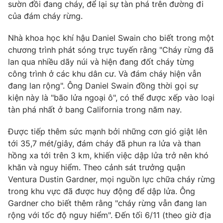
Phim VTV
sườn đồi đang cháy, để lại sự tàn phá trên đường đi
Giải trí
của đám cháy rừng.
Hậu trường
Điện ảnh
Nhà khoa học khí hậu Daniel Swain cho biết trong một
Đời sống
Nhân vật
chương trình phát sóng trực tuyến rằng "Cháy rừng đã
Âm nhạc
Du lịch
lan qua nhiều dãy núi và hiện đang đốt cháy từng
Khán giả
Giáo dục
Sao
công trình ở các khu dân cư. Và đám cháy hiện vẫn
Làm đẹp
Giải sao mai
đang lan rộng". Ông Daniel Swain đồng thời gọi sự
Tuyển sinh
Công nghệ
kiện này là "bão lửa ngoại ô", có thể được xếp vào loại
Chất lượng cuộc sống
Học trực tuyến
tàn phá nhất ở bang California trong năm nay.
Hitech Công nghệ tương lai
Giao lưu trực tuyến
Được tiếp thêm sức mạnh bởi những cơn gió giật lên
Sản phẩm
tới 35,7 mét/giây, đám cháy đã phun ra lửa và than
Lịch phát sóng
hồng xa tới trên 3 km, khiến việc dập lửa trở nên khó
Thị trường
khăn và nguy hiểm. Theo cảnh sát trưởng quận
Tư vấn
Ventura Dustin Gardner, mọi nguồn lực chữa cháy rừng
trong khu vực đã được huy động để dập lửa. Ông
Chuyên mục khác
Gardner cho biết thêm rằng "cháy rừng vẫn đang lan
Emagazine
Podcast
rộng với tốc độ nguy hiểm". Đến tối 6/11 (theo giờ địa