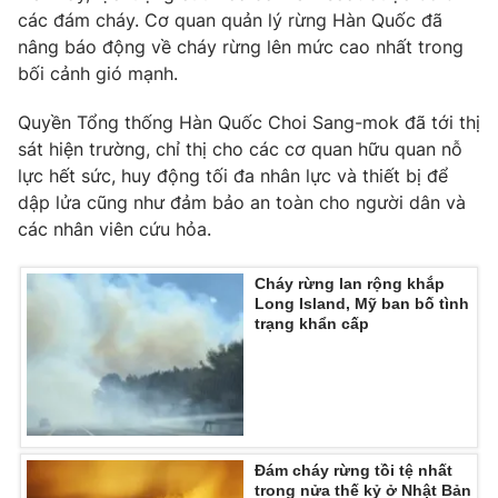
Ðiện thoại Thời báo VTV:
024.66 897 897
các đám cháy. Cơ quan quản lý rừng Hàn Quốc đã
Email:
toasoan@vtv.vn
nâng báo động về cháy rừng lên mức cao nhất trong
bối cảnh gió mạnh.
Liên hệ quảng cáo:
024-7300.7108
Quyền Tổng thống Hàn Quốc Choi Sang-mok đã tới thị
sát hiện trường, chỉ thị cho các cơ quan hữu quan nỗ
lực hết sức, huy động tối đa nhân lực và thiết bị để
dập lửa cũng như đảm bảo an toàn cho người dân và
các nhân viên cứu hỏa.
Cháy rừng lan rộng khắp
Long Island, Mỹ ban bố tình
trạng khẩn cấp
® Cấm sao chép dưới mọi hình thức nếu không có sự chấp
thuận bằng văn bản. Ghi rõ nguồn VTV.vn khi phát hành lại
thông tin từ website này.
Đám cháy rừng tồi tệ nhất
trong nửa thế kỷ ở Nhật Bản