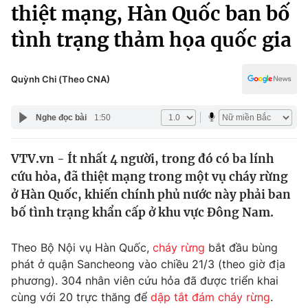
Chính trị
thiệt mạng, Hàn Quốc ban bố
Truyền hình
tình trạng thảm họa quốc gia
Văn hóa - Giải trí
Xã hội
Y tế
Đời sống
Quỳnh Chi (Theo CNA)
Pháp luật
Công nghệ
Giáo dục
Nghe đọc bài
1:50
Y tế
VTV.vn - Ít nhất 4 người, trong đó có ba lính
Thế giới
cứu hỏa, đã thiệt mạng trong một vụ cháy rừng
Tin tức
ở Hàn Quốc, khiến chính phủ nước này phải ban
Kinh tế
bố tình trạng khẩn cấp ở khu vực Đông Nam.
Thế giới đó đây
Tài chính
Dữ liệu và đời sống
Câu chuyện quốc tế
Theo Bộ Nội vụ Hàn Quốc,
cháy rừng
bắt đầu bùng
Thị trường
phát ở quận Sancheong vào chiều 21/3 (theo giờ địa
phương). 304 nhân viên cứu hỏa đã được triển khai
Truyền hình
Góc doanh nghiệp
cùng với 20 trực thăng để
dập tắt đám cháy rừng
.