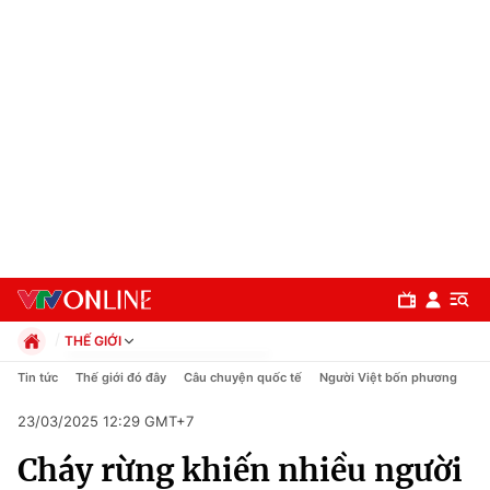
THẾ GIỚI
Chính trị
Tin tức
Thế giới đó đây
Câu chuyện quốc tế
Người Việt bốn phương
Xã hội
23/03/2025 12:29 GMT+7
Pháp luật
Chuyên mục
Kinh tế
Cháy rừng khiến nhiều người
Thể thao