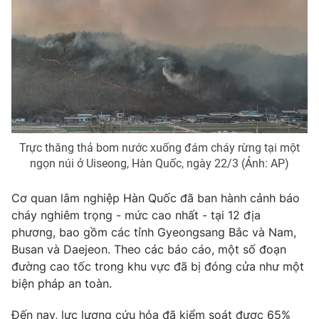
THỜI BÁO VTV
Theo dõi báo trên
Trực thăng thả bom nước xuống đám cháy rừng tại một
ngọn núi ở Uiseong, Hàn Quốc, ngày 22/3 (Ảnh: AP)
Cơ quan chủ quản:
Đài Truyền hình Việt Nam
Cơ quan lâm nghiệp Hàn Quốc đã ban hành cảnh báo
Cơ quan báo chí:
Thời báo VTV
cháy nghiêm trọng - mức cao nhất - tại 12 địa
Giấy phép hoạt động báo in và báo điện tử số 483/GP-BTTTT
phương, bao gồm các tỉnh Gyeongsang Bắc và Nam,
cấp ngày 29/12/2023
Busan và Daejeon. Theo các báo cáo, một số đoạn
Tổng Biên tập:
Vũ Thanh Thủy
đường cao tốc trong khu vực đã bị đóng cửa như một
Phó Tổng Biên tập:
Nguyễn Thị Mỹ Hạnh, Phạm Quốc Thắng,
biện pháp an toàn.
Nguyễn Trọng Ninh
Tổng đài VTV:
024.38 355 931 - 024.38 355 932
Đến nay, lực lượng cứu hỏa đã kiểm soát được 65%