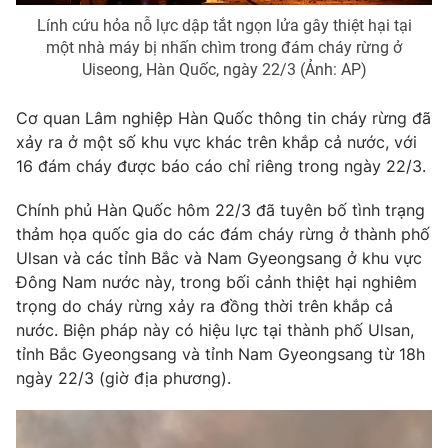
Lính cứu hỏa nỗ lực dập tắt ngọn lửa gây thiệt hại tại
Photo
Infographic
một nhà máy bị nhấn chìm trong đám cháy rừng ở
Uiseong, Hàn Quốc, ngày 22/3 (Ảnh: AP)
Video
Shorts video
Cơ quan Lâm nghiệp Hàn Quốc thông tin cháy rừng đã
xảy ra ở một số khu vực khác trên khắp cả nước, với
VTV Money
VTV Thể thao
16 đám cháy được báo cáo chỉ riêng trong ngày 22/3.
VTV Sức khoẻ
Bất động sản
Chính phủ Hàn Quốc hôm 22/3 đã tuyên bố tình trạng
thảm họa quốc gia do các đám cháy rừng ở thành phố
Ulsan và các tỉnh Bắc và Nam Gyeongsang ở khu vực
Thị trường 24h
Tấm lòng Việt
Đông Nam nước này, trong bối cảnh thiệt hại nghiêm
trọng do cháy rừng xảy ra đồng thời trên khắp cả
VTV4
Vươn mình bằng AI
nước. Biện pháp này có hiệu lực tại thành phố Ulsan,
tỉnh Bắc Gyeongsang và tỉnh Nam Gyeongsang từ 18h
ngày 22/3 (giờ địa phương).
VTV9
VTV8
Liên hệ tòa soạn
English