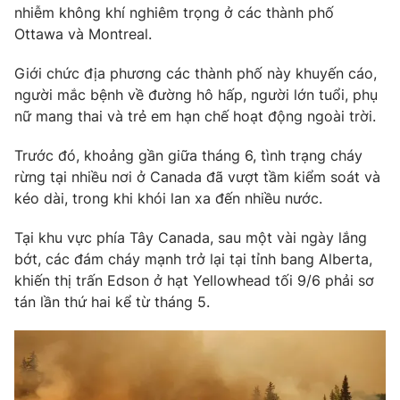
Phim VTV
nhiễm không khí nghiêm trọng ở các thành phố
Giải trí
Ottawa và Montreal.
Hậu trường
Điện ảnh
Đời sống
Giới chức địa phương các thành phố này khuyến cáo,
Nhân vật
Âm nhạc
người mắc bệnh về đường hô hấp, người lớn tuổi, phụ
Du lịch
Khán giả
nữ mang thai và trẻ em hạn chế hoạt động ngoài trời.
Giáo dục
Sao
Làm đẹp
Giải sao mai
Trước đó, khoảng gần giữa tháng 6, tình trạng cháy
Tuyển sinh
Công nghệ
rừng tại nhiều nơi ở Canada đã vượt tầm kiểm soát và
Chất lượng cuộc sống
Học trực tuyến
kéo dài, trong khi khói lan xa đến nhiều nước.
Hitech Công nghệ tương lai
Giao lưu trực tuyến
Tại khu vực phía Tây Canada, sau một vài ngày lắng
Sản phẩm
bớt, các đám cháy mạnh trở lại tại tỉnh bang Alberta,
Lịch phát sóng
khiến thị trấn Edson ở hạt Yellowhead tối 9/6 phải sơ
Thị trường
tán lần thứ hai kể từ tháng 5.
Tư vấn
Chuyên mục khác
Emagazine
Podcast