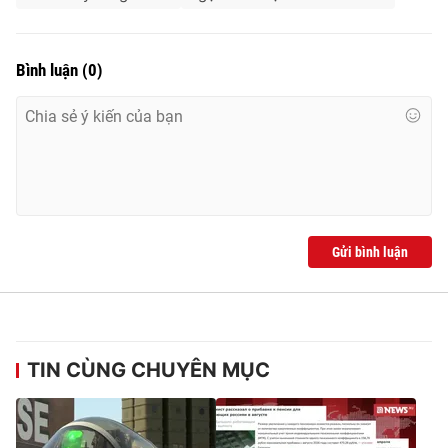
Bình luận
(
0
)
Gửi bình luận
TIN CÙNG CHUYÊN MỤC