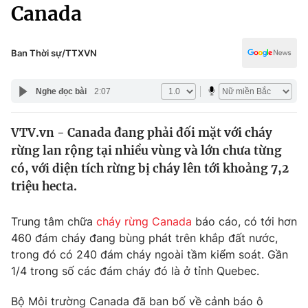
Chính trị
Canada
Truyền hình
Văn hóa - Giải trí
Xã hội
Y tế
Ban Thời sự/TTXVN
Đời sống
Pháp luật
Công nghệ
Nghe đọc bài
2:07
Giáo dục
Y tế
VTV.vn - Canada đang phải đối mặt với cháy
rừng lan rộng tại nhiều vùng và lớn chưa từng
Thế giới
có, với diện tích rừng bị cháy lên tới khoảng 7,2
triệu hecta.
Tin tức
Kinh tế
Thế giới đó đây
Trung tâm chữa
cháy rừng
Canada
báo cáo, có tới hơn
Tài chính
460 đám cháy đang bùng phát trên khắp đất nước,
Dữ liệu và đời sống
Câu chuyện quốc tế
trong đó có 240 đám cháy ngoài tầm kiểm soát. Gần
Thị trường
1/4 trong số các đám cháy đó là ở tỉnh Quebec.
Truyền hình
Góc doanh nghiệp
Bộ Môi trường Canada đã ban bố về cảnh báo ô