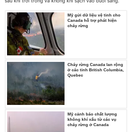
sau khi trời trong và không khí sạch vào buổi sáng.
Ðiện thoại Thời báo VTV:
024.66 897 897
Email:
toasoan@vtv.vn
Mỹ gửi dữ liệu vệ tinh cho
Liên hệ quảng cáo:
024-7300.7108
Canada hỗ trợ phát hiện
cháy rừng
Cháy rừng Canada lan rộng
ở các tỉnh British Columbia,
Quebec
® Cấm sao chép dưới mọi hình thức nếu không có sự chấp
thuận bằng văn bản. Ghi rõ nguồn VTV.vn khi phát hành lại
Mỹ cảnh báo chất lượng
thông tin từ website này.
không khí xấu từ các vụ
cháy rừng ở Canada