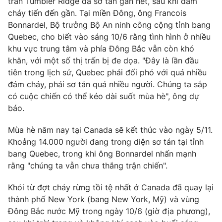
trấn Tumbler Ridge đã sơ tán gần hết, sau khi đám
cháy tiến đến gần. Tại miền Đông, ông Francois
Bonnardel, Bộ trưởng Bộ An ninh công cộng tỉnh bang
Quebec, cho biết vào sáng 10/6 rằng tình hình ở nhiều
THỜI BÁO VTV
khu vực trung tâm và phía Đông Bắc vẫn còn khó
khăn, với một số thị trấn bị đe dọa. "Đây là lần đầu
tiên trong lịch sử, Quebec phải đối phó với quá nhiều
đám cháy, phải sơ tán quá nhiều người. Chúng ta sắp
Theo dõi báo trên
có cuộc chiến có thể kéo dài suốt mùa hè", ông dự
báo.
Cơ quan chủ quản:
Đài Truyền hình Việt Nam
Mùa hè năm nay tại Canada sẽ kết thúc vào ngày 5/11.
Cơ quan báo chí:
Thời báo VTV
Khoảng 14.000 người đang trong diện sơ tán tại tỉnh
Giấy phép hoạt động báo in và báo điện tử số 483/GP-BTTTT
bang Quebec, trong khi ông Bonnardel nhấn mạnh
cấp ngày 29/12/2023
rằng "chúng ta vẫn chưa thắng trận chiến".
Tổng Biên tập:
Vũ Thanh Thủy
Khói từ đợt cháy rừng tồi tệ nhất ở Canada đã quay lại
Phó Tổng Biên tập:
Nguyễn Thị Mỹ Hạnh, Phạm Quốc Thắng,
thành phố New York (bang New York, Mỹ) và vùng
Nguyễn Trọng Ninh
Đông Bắc nước Mỹ trong ngày 10/6 (giờ địa phương),
Tổng đài VTV:
024.38 355 931 - 024.38 355 932