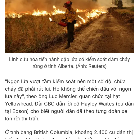
Photo
Infographic
Video
Shorts video
VTV Money
VTV Thể thao
Lính cứu hỏa tiến hành dập lửa có kiểm soát đám cháy
VTV Sức khoẻ
Bất động sản
rừng ở tỉnh Alberta. (Ảnh: Reuters)
"Ngọn lửa vượt tầm kiểm soát nên một số đội chữa
Thị trường 24h
Tấm lòng Việt
cháy đã phải rút lui. Họ không thể chiến đấu với ngọn
lửa này", theo ông Luc Mercier, quan chức tại hạt
VTV4
Vươn mình bằng AI
Yellowhead. Đài CBC dẫn lời cô Hayley Waites (cư dân
tại Edson) cho biết người dân đã theo từng đoàn xe
VTV9
VTV8
lớn rời thị trấn.
Ở tỉnh bang British Columbia, khoảng 2.400 cư dân thị
Liên hệ tòa soạn
English