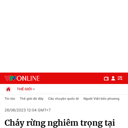
THẾ GIỚI
Chính trị
Tin tức
Thế giới đó đây
Câu chuyện quốc tế
Người Việt bốn phương
Xã hội
26/06/2023 12:04 GMT+7
Pháp luật
Chuyên mục
Kinh tế
Cháy rừng nghiêm trọng tại
Thể thao