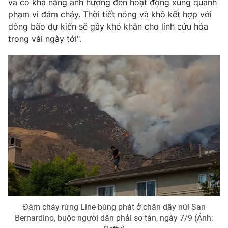
và có khả năng ảnh hưởng đến hoạt động xung quanh
phạm vi đám cháy. Thời tiết nóng và khô kết hợp với
Photo
Infographic
dông bão dự kiến ​​sẽ gây khó khăn cho lính cứu hỏa
trong vài ngày tới".
Video
Shorts video
VTV Money
VTV Thể thao
VTV Sức khoẻ
Bất động sản
Thị trường 24h
Tấm lòng Việt
VTV4
Vươn mình bằng AI
VTV9
VTV8
Đám cháy rừng Line bùng phát ở chân dãy núi San
Bernardino, buộc người dân phải sơ tán, ngày 7/9 (Ảnh:
Liên hệ tòa soạn
English