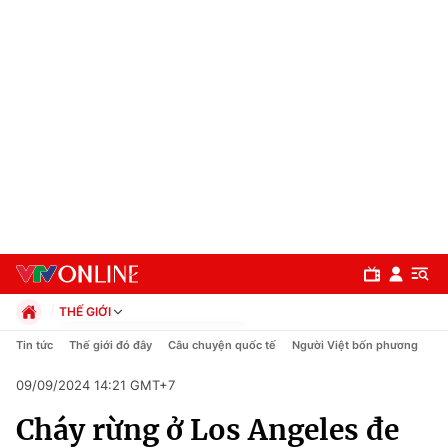
THẾ GIỚI
Chính trị
Tin tức
Thế giới đó đây
Câu chuyện quốc tế
Người Việt bốn phương
Xã hội
09/09/2024 14:21 GMT+7
Pháp luật
Chuyên mục
Kinh tế
Cháy rừng ở Los Angeles đe
Thể thao