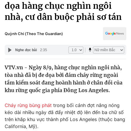
Chính trị
dọa hàng chục nghìn ngôi
Truyền hình
nhà, cư dân buộc phải sơ tán
Văn hóa - Giải trí
Xã hội
Y tế
Đời sống
Quỳnh Chi (Theo The Guardian)
Pháp luật
Công nghệ
Giáo dục
Nghe đọc bài
2:35
Y tế
VTV.vn - Ngày 8/9, hàng chục nghìn ngôi nhà,
Thế giới
tòa nhà đã bị đe dọa bởi đám cháy rừng ngoài
Tin tức
tầm kiểm soát đang hoành hành ở chân đồi của
Kinh tế
khu rừng quốc gia phía Đông Los Angeles.
Thế giới đó đây
Tài chính
Dữ liệu và đời sống
Câu chuyện quốc tế
Cháy rừng bùng phát
trong bối cảnh đợt nắng nóng
Thị trường
kéo dài nhiều ngày đã đẩy nhiệt độ lên đến ba chữ số
trên khắp khu vực thành phố Los Angeles (thuộc bang
Truyền hình
Góc doanh nghiệp
California, Mỹ).