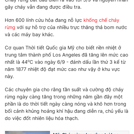
Ðiện thoại Thời báo VTV:
024.66 897 897
gây cháy vẫn đang được điều tra.
Email:
toasoan@vtv.vn
Hơn 600 lính cứu hỏa đang nỗ lực
khống chế cháy
Liên hệ quảng cáo:
024-7300.7108
rừng
với sự hỗ trợ của nhiều trực thăng thả bom nước
và các máy bay khác.
Cơ quan Thời tiết Quốc gia Mỹ cho biết nền nhiệt ở
trung tâm thành phố Los Angeles đã tăng lên mức cao
o
nhất là 44
C vào ngày 6/9 - đánh dấu lần thứ 3 kể từ
năm 1877 nhiệt độ đạt mức cao như vậy ở khu vực
này.
Các chuyên gia cho rằng tần suất và cường độ cháy
rừng ngày càng tăng trong những năm gần đây một
phần là do thời tiết ngày càng nóng và khô hơn trong
® Cấm sao chép dưới mọi hình thức nếu không có sự chấp
thuận bằng văn bản. Ghi rõ nguồn VTV.vn khi phát hành lại
bối cảnh khủng hoảng khí hậu đang diễn ra, chủ yếu là
thông tin từ website này.
do việc đốt nhiên liệu hóa thạch.