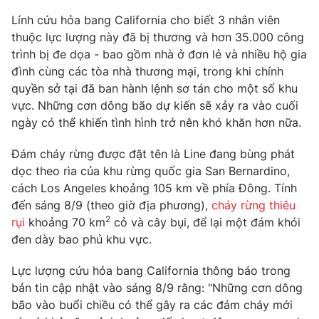
Phim VTV
Giải trí
Lính cứu hỏa bang California cho biết 3 nhân viên
Hậu trường
thuộc lực lượng này đã bị thương và hơn 35.000 công
Điện ảnh
trình bị đe dọa - bao gồm nhà ở đơn lẻ và nhiều hộ gia
Đời sống
Nhân vật
đình cùng các tòa nhà thương mại, trong khi chính
Âm nhạc
Du lịch
quyền sở tại đã ban hành lệnh sơ tán cho một số khu
Khán giả
Giáo dục
Sao
vực. Những cơn dông bão dự kiến ​​sẽ xảy ra vào cuối
Làm đẹp
Giải sao mai
ngày có thể khiến tình hình trở nên khó khăn hơn nữa.
Tuyển sinh
Công nghệ
Chất lượng cuộc sống
Đám cháy rừng được đặt tên là Line đang bùng phát
Học trực tuyến
Hitech Công nghệ tương lai
dọc theo rìa của khu rừng quốc gia San Bernardino,
Giao lưu trực tuyến
cách Los Angeles khoảng 105 km về phía Đông. Tính
Sản phẩm
đến sáng 8/9 (theo giờ địa phương),
cháy rừng thiêu
2
Lịch phát sóng
rụi
khoảng 70 km
cỏ và cây bụi, để lại một đám khói
Thị trường
đen dày bao phủ khu vực.
Tư vấn
Lực lượng cứu hỏa bang California thông báo trong
Chuyên mục khác
bản tin cập nhật vào sáng 8/9 rằng: "Những cơn dông
Emagazine
Podcast
bão vào buổi chiều có thể gây ra các đám cháy mới