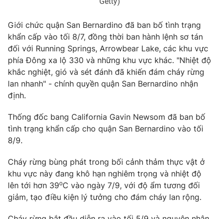
Getty)
Giới chức quận San Bernardino đã ban bố tình trạng
khẩn cấp vào tối 8/7, đồng thời ban hành lệnh sơ tán
THỜI BÁO VTV
đối với Running Springs, Arrowbear Lake, các khu vực
phía Đông xa lộ 330 và những khu vực khác. "Nhiệt độ
khắc nghiệt, gió và sét đánh đã khiến đám cháy rừng
lan nhanh" - chính quyền quận San Bernardino nhận
Theo dõi báo trên
định.
Thống đốc bang California Gavin Newsom đã ban bố
Cơ quan chủ quản:
Đài Truyền hình Việt Nam
tình trạng khẩn cấp cho quận San Bernardino vào tối
Cơ quan báo chí:
Thời báo VTV
8/9.
Giấy phép hoạt động báo in và báo điện tử số 483/GP-BTTTT
cấp ngày 29/12/2023
Cháy rừng bùng phát trong bối cảnh thảm thực vật ở
khu vực này đang khô hạn nghiêm trọng và nhiệt độ
Tổng Biên tập:
Vũ Thanh Thủy
o
lên tới hơn 39
C vào ngày 7/9, với độ ẩm tương đối
Phó Tổng Biên tập:
Nguyễn Thị Mỹ Hạnh, Phạm Quốc Thắng,
giảm, tạo điều kiện lý tưởng cho đám cháy lan rộng.
Nguyễn Trọng Ninh
Tổng đài VTV:
024.38 355 931 - 024.38 355 932
Cháy rừng bắt đầu diễn ra vào tối 5/9 và nguyên nhân