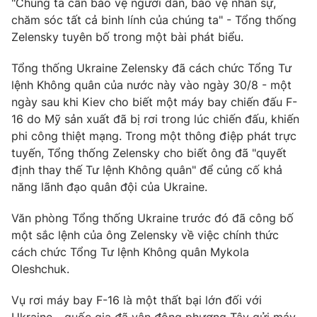
"Chúng ta cần bảo vệ người dân, bảo vệ nhân sự,
Phim VTV
Giải trí
chăm sóc tất cả binh lính của chúng ta" - Tổng thống
Hậu trường
Zelensky tuyên bố trong một bài phát biểu.
Điện ảnh
Đời sống
Nhân vật
Tổng thống Ukraine Zelensky đã cách chức Tổng Tư
Âm nhạc
lệnh Không quân của nước này vào ngày 30/8 - một
Du lịch
Khán giả
Giáo dục
Sao
ngày sau khi Kiev cho biết một máy bay chiến đấu F-
Làm đẹp
Giải sao mai
16 do Mỹ sản xuất đã bị rơi trong lúc chiến đấu, khiến
Tuyển sinh
phi công thiệt mạng. Trong một thông điệp phát trực
Công nghệ
Chất lượng cuộc sống
tuyến, Tổng thống Zelensky cho biết ông đã "quyết
Học trực tuyến
Hitech Công nghệ tương lai
định thay thế Tư lệnh Không quân" để củng cố khả
Giao lưu trực tuyến
năng lãnh đạo quân đội của Ukraine.
Sản phẩm
Văn phòng Tổng thống Ukraine trước đó đã công bố
Lịch phát sóng
Thị trường
một sắc lệnh của ông Zelensky về việc chính thức
cách chức Tổng Tư lệnh Không quân Mykola
Tư vấn
Oleshchuk.
Chuyên mục khác
Emagazine
Podcast
Vụ rơi máy bay F-16 là một thất bại lớn đối với