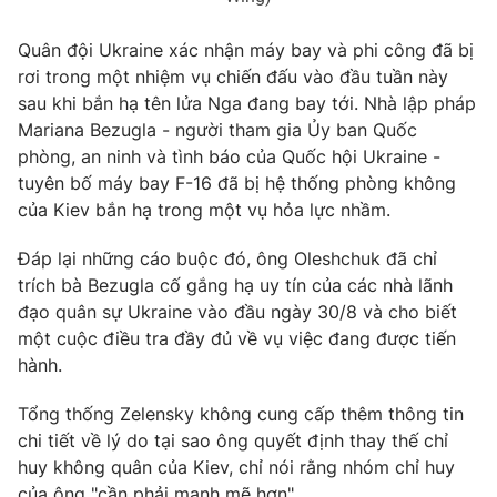
Quân đội Ukraine xác nhận máy bay và phi công đã bị
rơi trong một nhiệm vụ chiến đấu vào đầu tuần này
sau khi bắn hạ tên lửa Nga đang bay tới. Nhà lập pháp
THỜI BÁO VTV
Mariana Bezugla - người tham gia Ủy ban Quốc
phòng, an ninh và tình báo của Quốc hội Ukraine -
tuyên bố máy bay F-16 đã bị hệ thống phòng không
của Kiev bắn hạ trong một vụ hỏa lực nhầm.
Theo dõi báo trên
Đáp lại những cáo buộc đó, ông Oleshchuk đã chỉ
Cơ quan chủ quản:
Đài Truyền hình Việt Nam
trích bà Bezugla cố gắng hạ uy tín của các nhà lãnh
Cơ quan báo chí:
Thời báo VTV
đạo quân sự Ukraine vào đầu ngày 30/8 và cho biết
một cuộc điều tra đầy đủ về vụ việc đang được tiến
Giấy phép hoạt động báo in và báo điện tử số 483/GP-BTTTT
cấp ngày 29/12/2023
hành.
Tổng Biên tập:
Vũ Thanh Thủy
Tổng thống Zelensky không cung cấp thêm thông tin
Phó Tổng Biên tập:
Nguyễn Thị Mỹ Hạnh, Phạm Quốc Thắng,
chi tiết về lý do tại sao ông quyết định thay thế chỉ
Nguyễn Trọng Ninh
huy không quân của Kiev, chỉ nói rằng nhóm chỉ huy
Tổng đài VTV:
024.38 355 931 - 024.38 355 932
của ông "cần phải mạnh mẽ hơn".