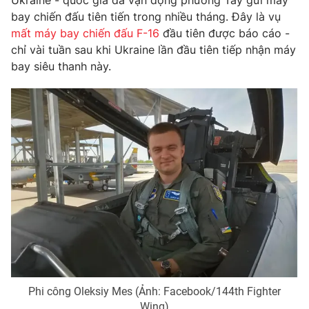
Ukraine - quốc gia đã vận động phương Tây gửi máy
bay chiến đấu tiên tiến trong nhiều tháng. Đây là vụ
Photo
Infographic
mất máy bay chiến đấu F-16
đầu tiên được báo cáo -
chỉ vài tuần sau khi Ukraine lần đầu tiên tiếp nhận máy
Video
Shorts video
bay siêu thanh này.
VTV Money
VTV Thể thao
VTV Sức khoẻ
Bất động sản
Thị trường 24h
Tấm lòng Việt
VTV4
Vươn mình bằng AI
VTV9
VTV8
Phi công Oleksiy Mes (Ảnh: Facebook/144th Fighter
Liên hệ tòa soạn
English
Wing)