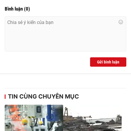
Bình luận
(
0
)
Gửi bình luận
TIN CÙNG CHUYÊN MỤC