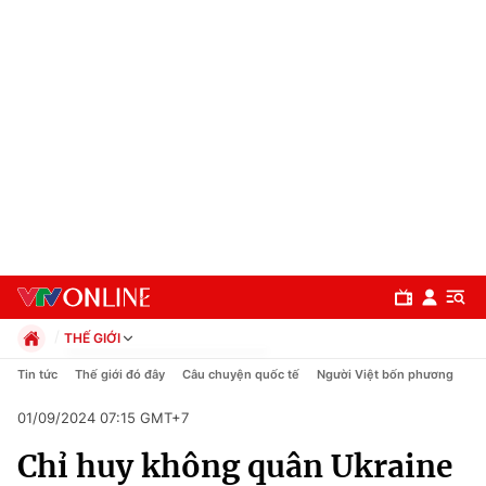
THẾ GIỚI
Chính trị
Tin tức
Thế giới đó đây
Câu chuyện quốc tế
Người Việt bốn phương
Xã hội
01/09/2024 07:15 GMT+7
Pháp luật
Chuyên mục
Kinh tế
Chỉ huy không quân Ukraine
Thể thao