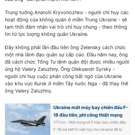
Ðiện thoại Thời báo VTV:
024.66 897 897
Email:
toasoan@vtv.vn
Trung tướng Anatolii Kryvonozhko - người chỉ huy các
hoạt động của không quân ở miền Trung Ukraine - sẽ
Liên hệ quảng cáo:
024-7300.7108
tạm thời đảm nhận vai trò chỉ huy chung - theo thông
tin từ lực lượng không quân Ukraine.
Đây không phải lần đầu tiên ông Zelensky cách chức
một nhà lãnh đạo quân sự cấp cao. Đầu năm nay, ông
đã cách chức Tổng Tư lệnh quân đội được nhiều người
ủng hộ Valery Zaluzhny. Ông Oleksandr Syrsky -
người chỉ huy cuộc phản công bất ngờ của Ukraine
vào khu vực Kursk ở miền Tây nước Nga - đã thay thế
ông Valery Zaluzhny.
® Cấm sao chép dưới mọi hình thức nếu không có sự chấp
Ukraine mất máy bay chiến đấu F-
thuận bằng văn bản. Ghi rõ nguồn VTV.vn khi phát hành lại
16 đầu tiên, phi công thiệt mạng
thông tin từ website này.
VTV.vn - Một trong số ít máy bay chiến đấu
F-16 mà NATO viện trợ cho Ukraine đã bị