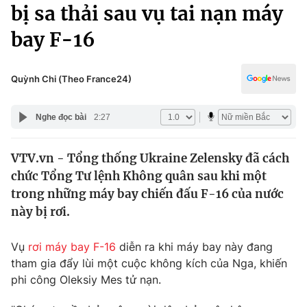
Chính trị
bị sa thải sau vụ tai nạn máy
Truyền hình
bay F-16
Văn hóa - Giải trí
Xã hội
Y tế
Đời sống
Quỳnh Chi (Theo France24)
Pháp luật
Công nghệ
Giáo dục
Nghe đọc bài
2:27
Y tế
VTV.vn - Tổng thống Ukraine Zelensky đã cách
Thế giới
chức Tổng Tư lệnh Không quân sau khi một
Tin tức
trong những máy bay chiến đấu F-16 của nước
Kinh tế
này bị rơi.
Thế giới đó đây
Tài chính
Dữ liệu và đời sống
Câu chuyện quốc tế
Vụ
rơi máy bay F-16
diễn ra khi máy bay này đang
Thị trường
tham gia đẩy lùi một cuộc không kích của Nga, khiến
phi công Oleksiy Mes tử nạn.
Truyền hình
Góc doanh nghiệp