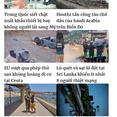
Trung Quốc siết chặt
Houthi tấn công tàu chở
xuất khẩu thiết bị bay
dầu của Saudi Arabia
không người lái sang Mỹ
trên Biển Đỏ
EU vượt qua phép thử
Lũ quét và sạt lở đất tại
sau khủng hoảng di cư
Sri Lanka khiến ít nhất
tại Ceuta
8 người thiệt mạng