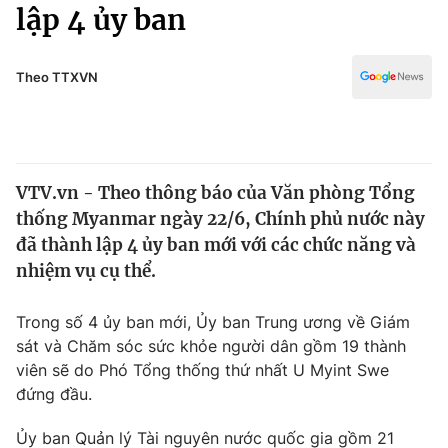
Chính trị
lập 4 ủy ban
Truyền hình
Văn hóa - Giải trí
Xã hội
Y tế
Theo TTXVN
Đời sống
Pháp luật
Công nghệ
Giáo dục
Y tế
VTV.vn - Theo thông báo của Văn phòng Tổng
thống Myanmar ngày 22/6, Chính phủ nước này
Thế giới
đã thành lập 4 ủy ban mới với các chức năng và
nhiệm vụ cụ thể.
Tin tức
Kinh tế
Thế giới đó đây
Trong số 4 ủy ban mới, Ủy ban Trung ương về Giám
Tài chính
sát và Chăm sóc sức khỏe người dân gồm 19 thành
Dữ liệu và đời sống
Câu chuyện quốc tế
viên sẽ do Phó Tổng thống thứ nhất U Myint Swe
Thị trường
đứng đầu.
Truyền hình
Góc doanh nghiệp
Ủy ban Quản lý Tài nguyên nước quốc gia gồm 21