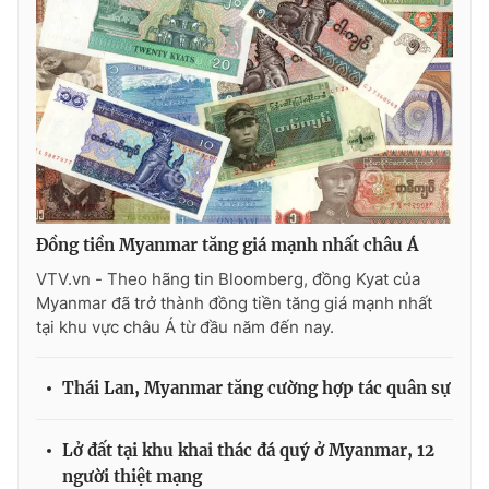
Photo
Infographic
Video
Shorts video
VTV Money
VTV Thể thao
VTV Sức khoẻ
Bất động sản
Đồng tiền Myanmar tăng giá mạnh nhất châu Á
VTV.vn - Theo hãng tin Bloomberg, đồng Kyat của
Thị trường 24h
Tấm lòng Việt
Myanmar đã trở thành đồng tiền tăng giá mạnh nhất
tại khu vực châu Á từ đầu năm đến nay.
VTV4
Vươn mình bằng AI
Thái Lan, Myanmar tăng cường hợp tác quân sự
VTV9
VTV8
Lở đất tại khu khai thác đá quý ở Myanmar, 12
người thiệt mạng
Liên hệ tòa soạn
English