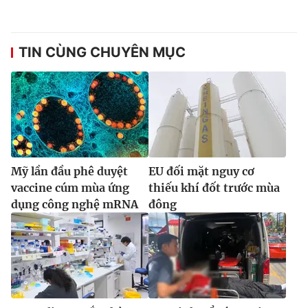
Ðiện thoại Thời báo VTV:
024.66 897 897
Email:
toasoan@vtv.vn
Liên hệ quảng cáo:
024-7300.7108
TIN CÙNG CHUYÊN MỤC
Mỹ lần đầu phê duyệt
EU đối mặt nguy cơ
vaccine cúm mùa ứng
thiếu khí đốt trước mùa
dụng công nghệ mRNA
đông
® Cấm sao chép dưới mọi hình thức nếu không có sự chấp
thuận bằng văn bản. Ghi rõ nguồn VTV.vn khi phát hành lại
thông tin từ website này.