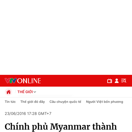
THẾ GIỚI
Chính trị
Tin tức
Thế giới đó đây
Câu chuyện quốc tế
Người Việt bốn phương
Xã hội
23/06/2016 17:28 GMT+7
Pháp luật
Chuyên mục
Kinh tế
Chính phủ Myanmar thành
Thể thao