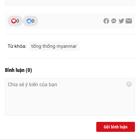
0
0
THỜI BÁO VTV
Từ khóa:
tổng thống myanmar
Theo dõi báo trên
Bình luận
(
0
)
Cơ quan chủ quản:
Đài Truyền hình Việt Nam
Cơ quan báo chí:
Thời báo VTV
Giấy phép hoạt động báo in và báo điện tử số 483/GP-BTTTT
cấp ngày 29/12/2023
Tổng Biên tập:
Vũ Thanh Thủy
Phó Tổng Biên tập:
Nguyễn Thị Mỹ Hạnh, Phạm Quốc Thắng,
Nguyễn Trọng Ninh
Gửi bình luận
Tổng đài VTV:
024.38 355 931 - 024.38 355 932