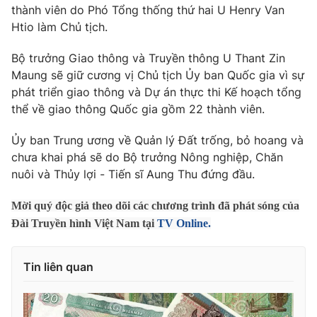
Phim VTV
thành viên do Phó Tổng thống thứ hai U Henry Van
Giải trí
Htio làm Chủ tịch.
Hậu trường
Điện ảnh
Đời sống
Bộ trưởng Giao thông và Truyền thông U Thant Zin
Nhân vật
Âm nhạc
Maung sẽ giữ cương vị Chủ tịch Ủy ban Quốc gia vì sự
Du lịch
Khán giả
phát triển giao thông và Dự án thực thi Kế hoạch tổng
Giáo dục
Sao
thể về giao thông Quốc gia gồm 22 thành viên.
Làm đẹp
Giải sao mai
Tuyển sinh
Công nghệ
Ủy ban Trung ương về Quản lý Đất trống, bỏ hoang và
Chất lượng cuộc sống
Học trực tuyến
chưa khai phá sẽ do Bộ trưởng Nông nghiệp, Chăn
Hitech Công nghệ tương lai
nuôi và Thủy lợi - Tiến sĩ Aung Thu đứng đầu.
Giao lưu trực tuyến
Sản phẩm
Mời quý độc giả theo dõi các chương trình đã phát sóng của
Lịch phát sóng
Thị trường
Đài Truyền hình Việt Nam tại
TV Online.
Tư vấn
Tin liên quan
Chuyên mục khác
Emagazine
Podcast