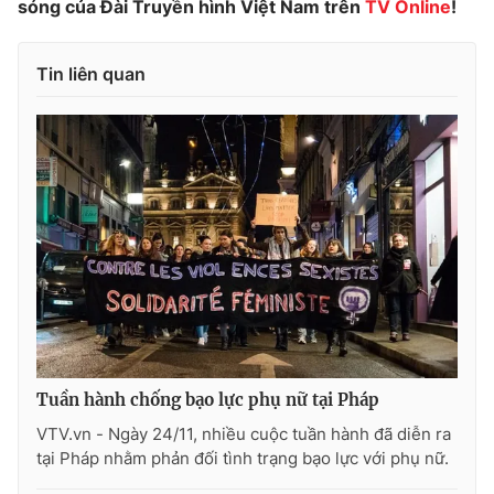
sóng của Đài Truyền hình Việt Nam trên
TV Online
!
Photo
Infographic
Tin liên quan
Video
Shorts video
VTV Money
VTV Thể thao
VTV Sức khoẻ
Bất động sản
Thị trường 24h
Tấm lòng Việt
VTV4
Vươn mình bằng AI
Tuần hành chống bạo lực phụ nữ tại Pháp
VTV9
VTV8
VTV.vn - Ngày 24/11, nhiều cuộc tuần hành đã diễn ra
tại Pháp nhằm phản đối tình trạng bạo lực với phụ nữ.
Liên hệ tòa soạn
English