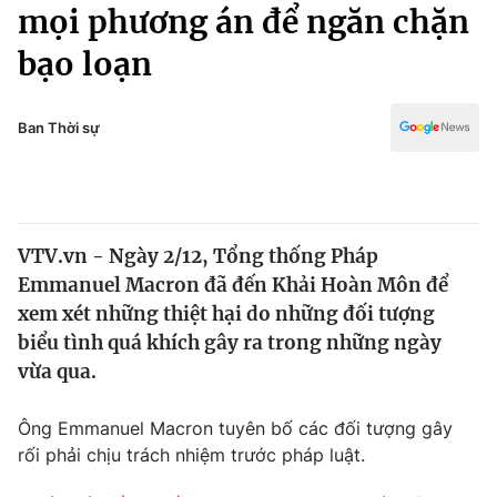
Chính trị
mọi phương án để ngăn chặn
Truyền hình
bạo loạn
Văn hóa - Giải trí
Xã hội
Y tế
Đời sống
Ban Thời sự
Pháp luật
Công nghệ
Giáo dục
Y tế
VTV.vn - Ngày 2/12, Tổng thống Pháp
Thế giới
Emmanuel Macron đã đến Khải Hoàn Môn để
Tin tức
xem xét những thiệt hại do những đối tượng
Kinh tế
biểu tình quá khích gây ra trong những ngày
Thế giới đó đây
vừa qua.
Tài chính
Dữ liệu và đời sống
Câu chuyện quốc tế
Thị trường
Ông Emmanuel Macron tuyên bố các đối tượng gây
rối phải chịu trách nhiệm trước pháp luật.
Truyền hình
Góc doanh nghiệp