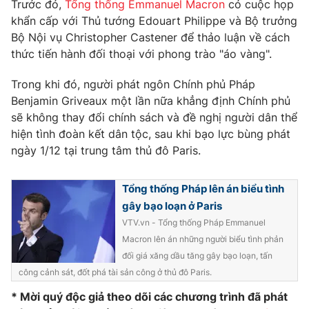
Phim VTV
Trước đó,
Tổng thống Emmanuel Macron
có cuộc họp
Giải trí
khẩn cấp với Thủ tướng Edouart Philippe và Bộ trưởng
Hậu trường
Bộ Nội vụ Christopher Castener để thảo luận về cách
Điện ảnh
thức tiến hành đối thoại với phong trào "áo vàng".
Đời sống
Nhân vật
Âm nhạc
Du lịch
Trong khi đó, người phát ngôn Chính phủ Pháp
Khán giả
Giáo dục
Sao
Benjamin Griveaux một lần nữa khẳng định Chính phủ
Làm đẹp
Giải sao mai
sẽ không thay đổi chính sách và đề nghị người dân thể
Tuyển sinh
hiện tình đoàn kết dân tộc, sau khi bạo lực bùng phát
Công nghệ
Chất lượng cuộc sống
ngày 1/12 tại trung tâm thủ đô Paris.
Học trực tuyến
Hitech Công nghệ tương lai
Giao lưu trực tuyến
Tổng thống Pháp lên án biểu tình
Sản phẩm
gây bạo loạn ở Paris
Lịch phát sóng
Thị trường
VTV.vn - Tổng thống Pháp Emmanuel
Macron lên án những người biểu tình phản
Tư vấn
đối giá xăng dầu tăng gây bạo loạn, tấn
Chuyên mục khác
công cảnh sát, đốt phá tài sản công ở thủ đô Paris.
Emagazine
Podcast
* Mời quý độc giả theo dõi các chương trình đã phát