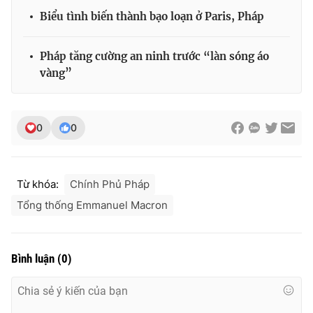
Biểu tình biến thành bạo loạn ở Paris, Pháp
Pháp tăng cường an ninh trước “làn sóng áo
THỜI BÁO VTV
vàng”
0
0
Theo dõi báo trên
Cơ quan chủ quản:
Đài Truyền hình Việt Nam
Từ khóa:
Chính Phủ Pháp
Cơ quan báo chí:
Thời báo VTV
Tổng thống Emmanuel Macron
Giấy phép hoạt động báo in và báo điện tử số 483/GP-BTTTT
cấp ngày 29/12/2023
Tổng Biên tập:
Vũ Thanh Thủy
Bình luận
(
0
)
Phó Tổng Biên tập:
Nguyễn Thị Mỹ Hạnh, Phạm Quốc Thắng,
Nguyễn Trọng Ninh
Tổng đài VTV:
024.38 355 931 - 024.38 355 932