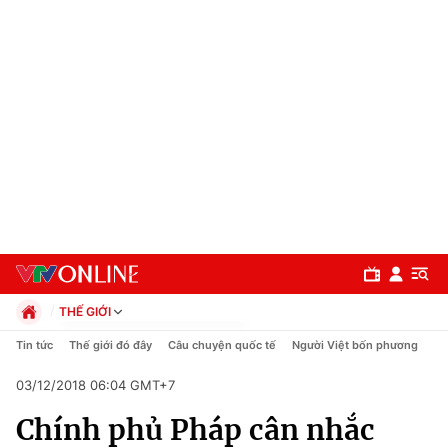
THẾ GIỚI
Chính trị
Tin tức
Thế giới đó đây
Câu chuyện quốc tế
Người Việt bốn phương
Xã hội
03/12/2018 06:04 GMT+7
Pháp luật
Chuyên mục
Kinh tế
Chính phủ Pháp cân nhắc
Thể thao