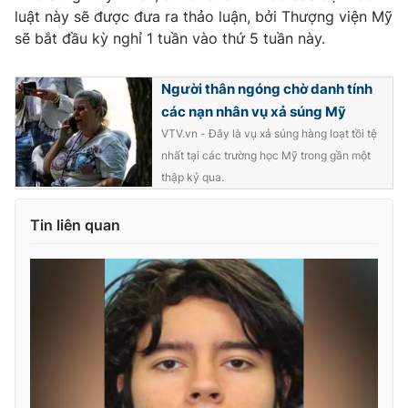
Ðiện thoại Thời báo VTV:
024.66 897 897
luật này sẽ được đưa ra thảo luận, bởi Thượng viện Mỹ
Email:
toasoan@vtv.vn
sẽ bắt đầu kỳ nghỉ 1 tuần vào thứ 5 tuần này.
Liên hệ quảng cáo:
024-7300.7108
Người thân ngóng chờ danh tính
các nạn nhân vụ xả súng Mỹ
VTV.vn - Đây là vụ xả súng hàng loạt tồi tệ
nhất tại các trường học Mỹ trong gần một
thập kỷ qua.
Tin liên quan
® Cấm sao chép dưới mọi hình thức nếu không có sự chấp
thuận bằng văn bản. Ghi rõ nguồn VTV.vn khi phát hành lại
thông tin từ website này.