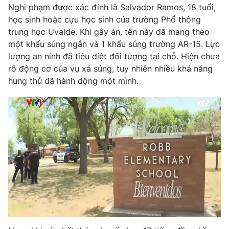
Phim VTV
Nghi phạm được xác định là Salvador Ramos, 18 tuổi,
Giải trí
học sinh hoặc cựu học sinh của trường Phổ thông
Hậu trường
trung học Uvalde. Khi gây án, tên này đã mang theo
Điện ảnh
Đời sống
Nhân vật
một khẩu súng ngắn và 1 khẩu súng trường AR-15. Lực
Âm nhạc
lượng an ninh đã tiêu diệt đối tượng tại chỗ. Hiện chưa
Du lịch
Khán giả
rõ động cơ của vụ xả súng, tuy nhiên nhiều khả năng
Giáo dục
Sao
hung thủ đã hành động một mình.
Làm đẹp
Giải sao mai
Tuyển sinh
Công nghệ
Chất lượng cuộc sống
Học trực tuyến
Hitech Công nghệ tương lai
Giao lưu trực tuyến
Sản phẩm
Lịch phát sóng
Thị trường
Tư vấn
Chuyên mục khác
Emagazine
Podcast