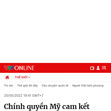
THẾ GIỚI
Chính trị
Tin tức
Thế giới đó đây
Câu chuyện quốc tế
Người Việt bốn phương
Xã hội
25/05/2022 19:41 GMT+7
Pháp luật
Chuyên mục
Kinh tế
Chính quyền Mỹ cam kết
Thể thao