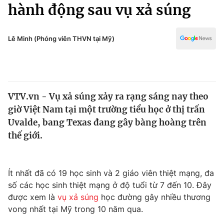
Chính trị
hành động sau vụ xả súng
Truyền hình
Văn hóa - Giải trí
Xã hội
Y tế
Lê Minh (Phóng viên THVN tại Mỹ)
Đời sống
Pháp luật
Công nghệ
Giáo dục
Y tế
VTV.vn - Vụ xả súng xảy ra rạng sáng nay theo
giờ Việt Nam tại một trường tiểu học ở thị trấn
Thế giới
Uvalde, bang Texas đang gây bàng hoàng trên
thế giới.
Tin tức
Kinh tế
Thế giới đó đây
Tài chính
Ít nhất đã có 19 học sinh và 2 giáo viên thiệt mạng, đa
Dữ liệu và đời sống
Câu chuyện quốc tế
số các học sinh thiệt mạng ở độ tuổi từ 7 đến 10. Đây
Thị trường
được xem là
vụ xả súng
học đường gây nhiều thương
Truyền hình
Góc doanh nghiệp
vong nhất tại Mỹ trong 10 năm qua.