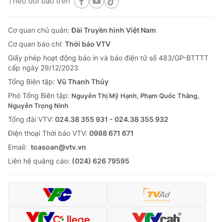
Theo dõi báo trên
Cơ quan chủ quản:
Đài Truyền hình Việt Nam
Cơ quan báo chí:
Thời báo VTV
Giấy phép hoạt động báo in và báo điện tử số 483/GP-BTTTT
cấp ngày 29/12/2023
Tổng Biên tập:
Vũ Thanh Thủy
Phó Tổng Biên tập:
Nguyễn Thị Mỹ Hạnh, Phạm Quốc Thắng,
Nguyễn Trọng Ninh
Tổng đài VTV:
024.38 355 931 - 024.38 355 932
Ðiện thoại Thời báo VTV:
0988 671 671
Email:
toasoan@vtv.vn
Liên hệ quảng cáo:
(024) 626 79595