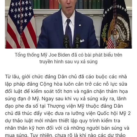
THỜI BÁO VTV
Tổng thống Mỹ Joe Biden đã có bài phát biểu trên
Theo dõi báo trên
truyền hình sau vụ xả súng
Từ lâu, giới chức đảng Dân chủ đã cáo buộc các nhà
Cơ quan chủ quản:
Đài Truyền hình Việt Nam
lập pháp đảng Cộng hòa luôn cản trở các nỗ lực sửa
Cơ quan báo chí:
Thời báo VTV
đổi luật để kiểm soát tốt hơn và ngăn chặn thảm họa
Giấy phép hoạt động báo in và báo điện tử số 483/GP-BTTTT
súng đạn ở Mỹ. Ngay sau khi vụ xả súng xảy ra, lãnh
cấp ngày 29/12/2023
đạo phe đa số tại Thượng viện Mỹ thuộc đảng Dân
Tổng Biên tập:
Vũ Thanh Thủy
chủ đã thúc đẩy việc đưa ra lưỡng viện Quốc hội Mỹ 2
Phó Tổng Biên tập:
Nguyễn Thị Mỹ Hạnh, Phạm Quốc Thắng,
dự thảo luật mới nhằm thiết lập quy trình kiểm tra
Nguyễn Trọng Ninh
nhân thân kỹ hơn đối với cả những người bán súng và
Tổng đài VTV:
024.38 355 931 - 024.38 355 932
mua súng. Tuy nhiên, chưa rõ là khi nào các dự thảo