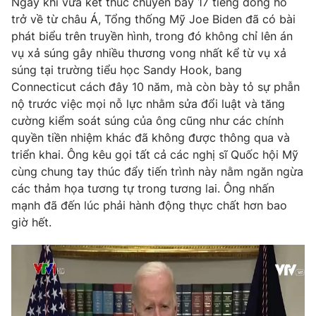
Ngay khi vừa kết thúc chuyến bay 17 tiếng đồng hồ
trở về từ châu Á, Tổng thống Mỹ Joe Biden đã có bài
Photo
Infographic
phát biểu trên truyền hình, trong đó không chỉ lên án
vụ xả súng gây nhiều thương vong nhất kể từ vụ xả
Video
Shorts video
súng tại trường tiểu học Sandy Hook, bang
Connecticut cách đây 10 năm, mà còn bày tỏ sự phẫn
nộ trước việc mọi nỗ lực nhằm sửa đổi luật và tăng
VTV Money
VTV Thể thao
cường kiểm soát súng của ông cũng như các chính
quyền tiền nhiệm khác đã không được thông qua và
VTV Sức khoẻ
Bất động sản
triển khai. Ông kêu gọi tất cả các nghị sĩ Quốc hội Mỹ
cùng chung tay thúc đẩy tiến trình này nằm ngăn ngừa
Thị trường 24h
Tấm lòng Việt
các thảm họa tương tự trong tương lai. Ông nhấn
mạnh đã đến lúc phải hành động thực chất hơn bao
giờ hết.
VTV4
Vươn mình bằng AI
VTV9
VTV8
Liên hệ tòa soạn
English