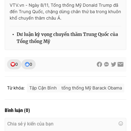
VTV.vn - Ngày 8/11, Tổng thống Mỹ Donald Trump đã
đến Trung Quốc, chặng dừng chân thứ ba trong khuôn
khổ chuyến thăm châu Á.
THỜI BÁO VTV
Dư luận kỳ vọng chuyến thăm Trung Quốc của
Tổng thống Mỹ
Theo dõi báo trên
0
0
Cơ quan chủ quản:
Đài Truyền hình Việt Nam
Cơ quan báo chí:
Thời báo VTV
Từ khóa:
Tập Cận Bình
tổng thống Mỹ Barack Obama
Giấy phép hoạt động báo in và báo điện tử số 483/GP-BTTTT
cấp ngày 29/12/2023
Tổng Biên tập:
Vũ Thanh Thủy
Bình luận
(
0
)
Phó Tổng Biên tập:
Nguyễn Thị Mỹ Hạnh, Phạm Quốc Thắng,
Nguyễn Trọng Ninh
Tổng đài VTV:
024.38 355 931 - 024.38 355 932