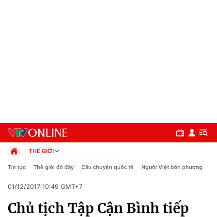
THẾ GIỚI
Chính trị
Tin tức
Thế giới đó đây
Câu chuyện quốc tế
Người Việt bốn phương
Xã hội
01/12/2017 10:49 GMT+7
Pháp luật
Chuyên mục
Kinh tế
Chủ tịch Tập Cận Bình tiếp
Thể thao