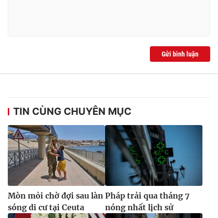
Ðiện thoại Thời báo VTV:
024.66 897 897
Email:
toasoan@vtv.vn
Liên hệ quảng cáo:
024-7300.7108
Gửi bình luận
TIN CÙNG CHUYÊN MỤC
® Cấm sao chép dưới mọi hình thức nếu không có sự chấp
thuận bằng văn bản. Ghi rõ nguồn VTV.vn khi phát hành lại
thông tin từ website này.
Mòn mỏi chờ đợi sau làn
Pháp trải qua tháng 7
sóng di cư tại Ceuta
nóng nhất lịch sử