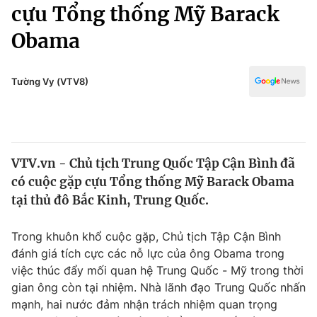
Chính trị
cựu Tổng thống Mỹ Barack
Truyền hình
Obama
Văn hóa - Giải trí
Xã hội
Y tế
Đời sống
Tường Vy (VTV8)
Pháp luật
Công nghệ
Giáo dục
Y tế
VTV.vn - Chủ tịch Trung Quốc Tập Cận Bình đã
Thế giới
có cuộc gặp cựu Tổng thống Mỹ Barack Obama
Tin tức
tại thủ đô Bắc Kinh, Trung Quốc.
Kinh tế
Thế giới đó đây
Trong khuôn khổ cuộc gặp, Chủ tịch Tập Cận Bình
Tài chính
Dữ liệu và đời sống
đánh giá tích cực các nỗ lực của ông Obama trong
Câu chuyện quốc tế
Thị trường
việc thúc đẩy mối quan hệ Trung Quốc - Mỹ trong thời
gian ông còn tại nhiệm. Nhà lãnh đạo Trung Quốc nhấn
Truyền hình
Góc doanh nghiệp
mạnh, hai nước đảm nhận trách nhiệm quan trọng