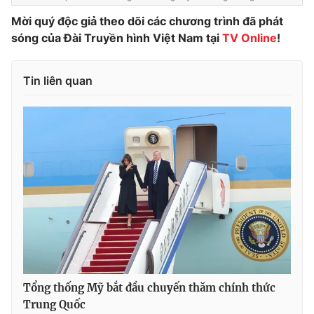
Mời quý độc giả theo dõi các chương trình đã phát
Photo
Infographic
sóng của Đài Truyền hình Việt Nam tại
TV Online
!
Video
Shorts video
Tin liên quan
VTV Money
VTV Thể thao
VTV Sức khoẻ
Bất động sản
Thị trường 24h
Tấm lòng Việt
VTV4
Vươn mình bằng AI
VTV9
VTV8
Tổng thống Mỹ bắt đầu chuyến thăm chính thức
Trung Quốc
Liên hệ tòa soạn
English