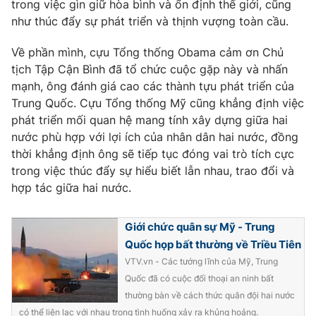
Phim VTV
trong việc gìn giữ hòa bình và ổn định thế giới, cũng
Giải trí
như thúc đẩy sự phát triển và thịnh vượng toàn cầu.
Hậu trường
Điện ảnh
Về phần mình, cựu Tổng thống Obama cảm ơn Chủ
Đời sống
Nhân vật
tịch Tập Cận Bình đã tổ chức cuộc gặp này và nhấn
Âm nhạc
Du lịch
mạnh, ông đánh giá cao các thành tựu phát triển của
Khán giả
Giáo dục
Sao
Trung Quốc. Cựu Tổng thống Mỹ cũng khẳng định việc
Làm đẹp
Giải sao mai
phát triển mối quan hệ mang tính xây dựng giữa hai
Tuyển sinh
nước phù hợp với lợi ích của nhân dân hai nước, đồng
Công nghệ
Chất lượng cuộc sống
thời khẳng định ông sẽ tiếp tục đóng vai trò tích cực
Học trực tuyến
Hitech Công nghệ tương lai
trong việc thúc đẩy sự hiểu biết lẫn nhau, trao đổi và
Giao lưu trực tuyến
hợp tác giữa hai nước.
Sản phẩm
Lịch phát sóng
Thị trường
Giới chức quân sự Mỹ - Trung
Quốc họp bất thường về Triều Tiên
Tư vấn
VTV.vn - Các tướng lĩnh của Mỹ, Trung
Chuyên mục khác
Quốc đã có cuộc đối thoại an ninh bất
thường bàn về cách thức quân đội hai nước
Emagazine
Podcast
có thể liên lạc với nhau trong tình huống xảy ra khủng hoảng.