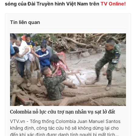
sóng của Đài Truyền hình Việt Nam trên
TV Online!
Photo
Infographic
Tin liên quan
Video
Shorts video
VTV Money
VTV Thể thao
VTV Sức khoẻ
Bất động sản
Thị trường 24h
Tấm lòng Việt
VTV4
Vươn mình bằng AI
Colombia nỗ lực cứu trợ nạn nhân vụ sạt lở đất
VTV9
VTV8
VTV.vn - Tổng thống Colombia Juan Manuel Santos
khẳng định, công tác cứu hộ sẽ không dừng lại cho
Liên hệ tòa soạn
English
đến khi xác định được danh tính người bị mất tích...