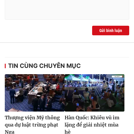
Ðiện thoại Thời báo VTV:
024.66 897 897
Email:
toasoan@vtv.vn
Liên hệ quảng cáo:
024-7300.7108
Gửi bình luận
TIN CÙNG CHUYÊN MỤC
® Cấm sao chép dưới mọi hình thức nếu không có sự chấp
thuận bằng văn bản. Ghi rõ nguồn VTV.vn khi phát hành lại
thông tin từ website này.
Thượng viện Mỹ thông
Hàn Quốc: Khiêu vũ im
qua dự luật trừng phạt
lặng để giải nhiệt mùa
Nga
hè