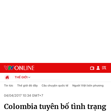
THẾ GIỚI
Chính trị
Tin tức
Thế giới đó đây
Câu chuyện quốc tế
Người Việt bốn phương
Xã hội
04/04/2017 10:34 GMT+7
Pháp luật
Chuyên mục
Kinh tế
Colombia tuyên bố tình trạng
Thể thao