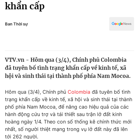
Chính trị
khẩn cấp
Truyền hình
Văn hóa - Giải trí
Xã hội
Y tế
Ban Thời sự
Đời sống
Pháp luật
Công nghệ
Giáo dục
Y tế
VTV.vn - Hôm qua (3/4), Chính phủ Colombia
đã tuyên bố tình trạng khẩn cấp về kinh tế, xã
Thế giới
hội và sinh thái tại thành phố phía Nam Mocoa.
Tin tức
Kinh tế
Hôm qua (3/4), Chính phủ
Colombia
đã tuyên bố tình
Thế giới đó đây
trạng khẩn cấp về kinh tế, xã hội và sinh thái tại thành
Tài chính
phố phía Nam Mocoa, để nâng cao hiệu quả của các
Dữ liệu và đời sống
Câu chuyện quốc tế
hành động cứu trợ và tái thiết sau trận lở đất kinh
Thị trường
hoàng ngày 1/4. Theo con số thống kê chính thức mới
Truyền hình
nhất, số người thiệt mạng trong vụ lở đất này đã lên
Góc doanh nghiệp
tới 262 người.