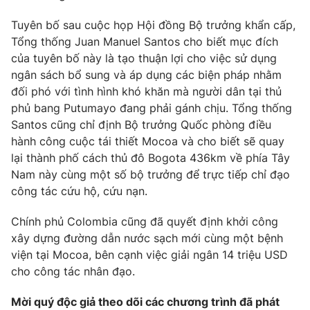
Phim VTV
Giải trí
Tuyên bố sau cuộc họp Hội đồng Bộ trưởng khẩn cấp,
Hậu trường
Tổng thống Juan Manuel Santos cho biết mục đích
Điện ảnh
Đời sống
của tuyên bố này là tạo thuận lợi cho việc sử dụng
Nhân vật
Âm nhạc
ngân sách bổ sung và áp dụng các biện pháp nhằm
Du lịch
Khán giả
đối phó với tình hình khó khăn mà người dân tại thủ
Giáo dục
Sao
phủ bang Putumayo đang phải gánh chịu. Tổng thống
Làm đẹp
Giải sao mai
Tuyển sinh
Santos cũng chỉ định Bộ trưởng Quốc phòng điều
Công nghệ
Chất lượng cuộc sống
hành công cuộc tái thiết Mocoa và cho biết sẽ quay
Học trực tuyến
lại thành phố cách thủ đô Bogota 436km về phía Tây
Hitech Công nghệ tương lai
Nam này cùng một số bộ trưởng để trực tiếp chỉ đạo
Giao lưu trực tuyến
công tác cứu hộ, cứu nạn.
Sản phẩm
Lịch phát sóng
Thị trường
Chính phủ Colombia cũng đã quyết định khởi công
xây dựng đường dẫn nước sạch mới cùng một bệnh
Tư vấn
viện tại Mocoa, bên cạnh việc giải ngân 14 triệu USD
Chuyên mục khác
cho công tác nhân đạo.
Emagazine
Podcast
Mời quý độc giả theo dõi các chương trình đã phát