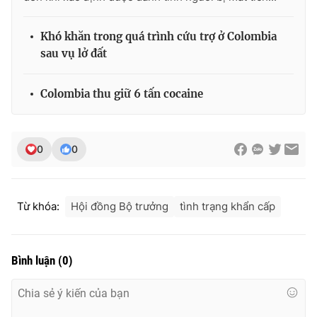
Khó khăn trong quá trình cứu trợ ở Colombia
sau vụ lở đất
THỜI BÁO VTV
Colombia thu giữ 6 tấn cocaine
Theo dõi báo trên
0
0
Cơ quan chủ quản:
Đài Truyền hình Việt Nam
Cơ quan báo chí:
Thời báo VTV
Từ khóa:
Hội đồng Bộ trưởng
tình trạng khẩn cấp
Giấy phép hoạt động báo in và báo điện tử số 483/GP-BTTTT
cấp ngày 29/12/2023
Tổng Biên tập:
Vũ Thanh Thủy
Bình luận
(
0
)
Phó Tổng Biên tập:
Nguyễn Thị Mỹ Hạnh, Phạm Quốc Thắng,
Nguyễn Trọng Ninh
Tổng đài VTV:
024.38 355 931 - 024.38 355 932