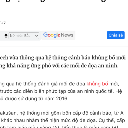
Góc ảnh
T+7
Giáo dục
Công nghệ
Chia sẻ
Tuyển sinh
Hitech Công ng
Học trực tuyến
Sản phẩm
ech vừa thông qua hệ thống cảnh báo khủng bố mới
g
Thị trường
g khả năng ứng phó với các mối đe dọa an ninh.
Tư vấn
ng qua hệ thống đánh giá mối đe dọa
khủng bố
mới,
rước các diễn biến phức tạp của an ninh quốc tế. Hệ
 cũ được sử dụng từ năm 2016.
Rakušan, hệ thống mới gồm bốn cấp độ cảnh báo, từ A
c khác nhau nhằm thể hiện mức độ đe dọa. Cụ thể, cấp
ình tam giác màu vàng (A), tiếp theo là màu cam (B),