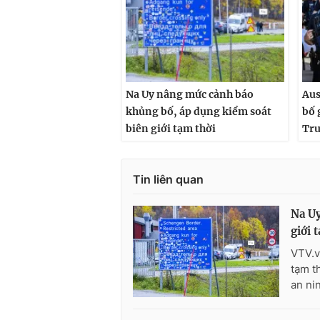
Na Uy nâng mức cảnh báo
Aus
khủng bố, áp dụng kiểm soát
bố 
biên giới tạm thời
Tr
Tin liên quan
Na Uy
giới 
VTV.v
tạm t
an ni