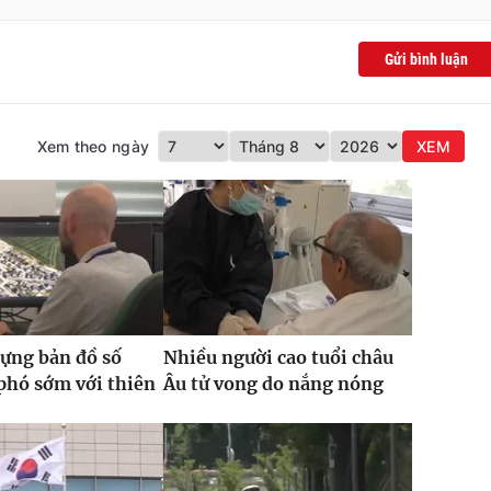
Gửi bình luận
Xem theo ngày
XEM
ựng bản đồ số
Nhiều người cao tuổi châu
phó sớm với thiên
Âu tử vong do nắng nóng