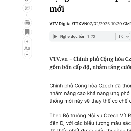
mới
0
VTV Digital/TTXVN
07/02/2025 19:20 GM
Giải trí
Đời sống
1:23
Nghe đọc bài
Điện ảnh
Du lịch
Âm nhạc
Làm đẹp
VTV.vn - Chính phủ Cộng hòa Cz
Sao
Chất lượng cuộc sốn
gồm bốn cấp độ, nhằm tăng cườn
Chính phủ Cộng hòa Czech đã thô
nhằm nâng cao khả năng ứng phó t
thống mới này sẽ thay thế cơ chế
Theo Bộ trưởng Nội vụ Czech Vít 
đến D, với các biểu tượng màu sắ
độ thấp nhất được biểu thị bằng h