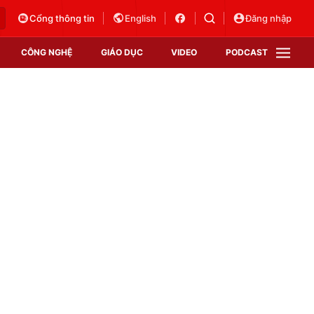
Cổng thông tin
English
Đăng nhập
CÔNG NGHỆ
GIÁO DỤC
VIDEO
PODCAST
VTV Money
VTV Thể thao
VTV Sức khoẻ
Bất động sản
Thị trường 24h
Tấm lòng Việt
Vươn mình bằng AI
VTV4
VTV8
VTV9
Lịch phát sóng
Giao lưu trực tuyến
Sự kiện