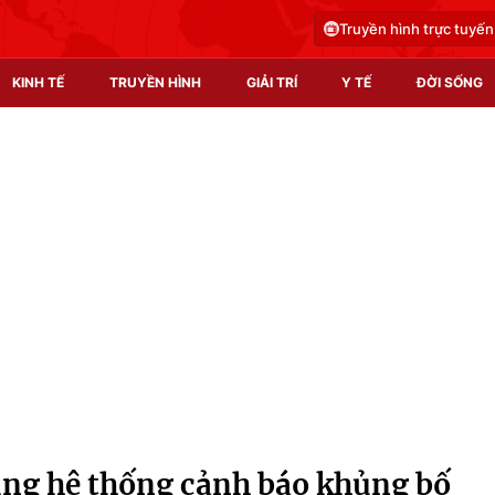
Truyền hình trực tuyến
KINH TẾ
TRUYỀN HÌNH
GIẢI TRÍ
Y TẾ
ĐỜI SỐNG
Pháp luật
Y tế
Truyền hình
Multimedia
Phim VTV
Video
Hậu trường
Shorts video
Nhân vật
Podcast
Khán giả
EMagazine
Giải sao mai
Photo
ụng hệ thống cảnh báo khủng bố
Infographic