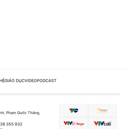
HỆ
GIÁO DỤC
VIDEO
PODCAST
nh, Phạm Quốc Thắng,
.38 355 932