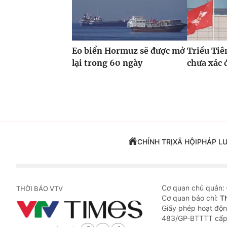
Eo biển Hormuz sẽ được mở
Triều Tiê
lại trong 60 ngày
chưa xác 
CHÍNH TRỊ
XÃ HỘI
PHÁP L
Cơ quan chủ quản:
THỜI BÁO VTV
Cơ quan báo chí:
T
Giấy phép hoạt độn
483/GP-BTTTT cấp