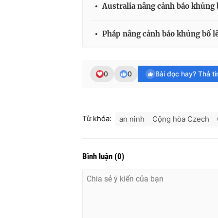
Australia nâng cảnh báo khủng 
Pháp nâng cảnh báo khủng bố l
0
0
Bài đọc hay? Thả t
Từ khóa:
an ninh
Cộng hòa Czech
Bình luận
(
0
)