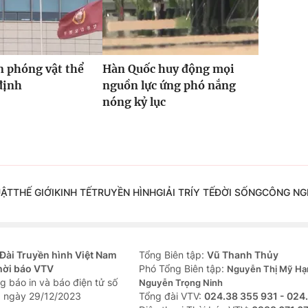
n phóng vật thể
Hàn Quốc huy động mọi
định
nguồn lực ứng phó nắng
nóng kỷ lục
UẬT
THẾ GIỚI
KINH TẾ
TRUYỀN HÌNH
GIẢI TRÍ
Y TẾ
ĐỜI SỐNG
CÔNG NG
Đài Truyền hình Việt Nam
Tổng Biên tập:
Vũ Thanh Thủy
hời báo VTV
Phó Tổng Biên tập:
Nguyễn Thị Mỹ Hạ
g báo in và báo điện tử số
Nguyễn Trọng Ninh
 ngày 29/12/2023
Tổng đài VTV:
024.38 355 931 - 024