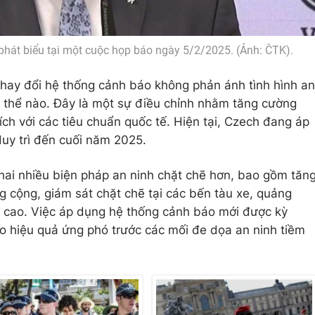
phát biểu tại một cuộc họp báo ngày 5/2/2025. (Ảnh: ČTK).
thay đổi hệ thống cảnh báo không phản ánh tình hình an
 thể nào. Đây là một sự điều chỉnh nhằm tăng cường
ích với các tiêu chuẩn quốc tế. Hiện tại, Czech đang áp
uy trì đến cuối năm 2025.
hai nhiều biện pháp an ninh chặt chẽ hơn, bao gồm tăn
g cộng, giám sát chặt chẽ tại các bến tàu xe, quảng
ơ cao. Việc áp dụng hệ thống cảnh báo mới được kỳ
o hiệu quả ứng phó trước các mối đe dọa an ninh tiềm