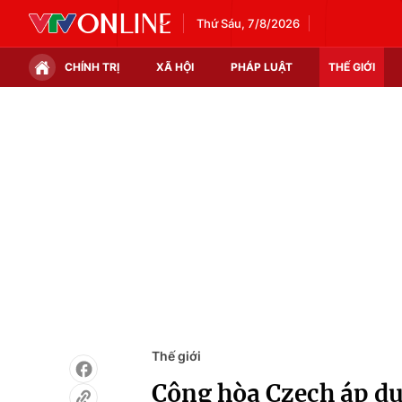
Thứ Sáu, 7/8/2026
CHÍNH TRỊ
XÃ HỘI
PHÁP LUẬT
THẾ GIỚI
Chính trị
Xã hội
Thế giới
Kinh tế
Tin tức
Tài chính
Thế giới đó đây
Thị trường
Câu chuyện quốc tế
Góc doanh nghiệp
Dữ liệu và đời sống
Thế giới
Cộng hòa Czech áp d