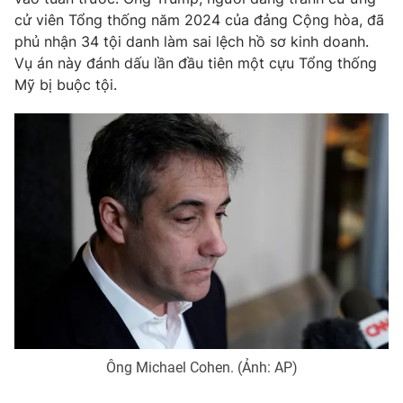
cử viên Tổng thống năm 2024 của đảng Cộng hòa, đã
Photo
Infographic
phủ nhận 34 tội danh làm sai lệch hồ sơ kinh doanh.
Vụ án này đánh dấu lần đầu tiên một cựu Tổng thống
Video
Shorts video
Mỹ bị buộc tội.
VTV Money
VTV Thể thao
VTV Sức khoẻ
Bất động sản
Thị trường 24h
Tấm lòng Việt
VTV4
Vươn mình bằng AI
VTV9
VTV8
Ông Michael Cohen. (Ảnh: AP)
Liên hệ tòa soạn
English