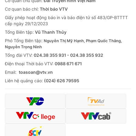
Cơ quan chủ quản:
Đài Truyền hình Việt Nam
Cơ quan báo chí:
Thời báo VTV
Giấy phép hoạt động báo in và báo điện tử số 483/GP-BTTTT
cấp ngày 29/12/2023
Tổng Biên tập:
Vũ Thanh Thủy
Phó Tổng Biên tập:
Nguyễn Thị Mỹ Hạnh, Phạm Quốc Thắng,
Nguyễn Trọng Ninh
Tổng đài VTV:
024.38 355 931 - 024.38 355 932
Ðiện thoại Thời báo VTV:
0988 671 671
Email:
toasoan@vtv.vn
Liên hệ quảng cáo:
(024) 626 79595