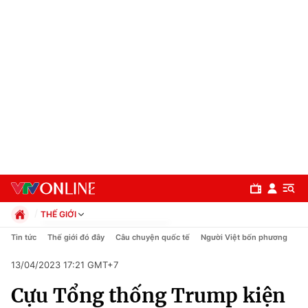
THẾ GIỚI
Chính trị
Tin tức
Thế giới đó đây
Câu chuyện quốc tế
Người Việt bốn phương
Xã hội
13/04/2023 17:21 GMT+7
Pháp luật
Chuyên mục
Kinh tế
Cựu Tổng thống Trump kiện
Thể thao