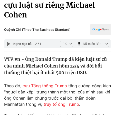
Chính trị
cựu luật sư riêng Michael
Truyền hình
Cohen
Văn hóa - Giải trí
Xã hội
Y tế
Đời sống
Quỳnh Chi (Theo The Business Standard)
Pháp luật
Công nghệ
Giáo dục
Nghe đọc bài
2:51
Y tế
VTV.vn - Ông Donald Trump đã kiện luật sư cũ
Thế giới
của mình Michael Cohen hôm 12/4 và đòi bồi
Tin tức
thường thiệt hại ít nhất 500 triệu USD.
Kinh tế
Thế giới đó đây
Theo đó,
cựu Tổng thống Trump
tăng cường công kích
Tài chính
Dữ liệu và đời sống
"người dàn xếp" trung thành một thời của mình sau khi
Câu chuyện quốc tế
Thị trường
ông Cohen làm chứng trước đại bồi thẩm đoàn
Manhattan trong vụ
truy tố ông Trump
.
Truyền hình
Góc doanh nghiệp