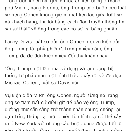
Trong đơn khiếu nại gửi lên tòa án liên bang ở thành
Phim VTV
Giải trí
phố Miami, bang Florida, ông Trump cáo buộc cựu luật
Hậu trường
sư riêng Cohen không giữ bí mật liên lạc giữa luật sư
Điện ảnh
và khách hàng, thu lợi bằng cách "lan truyền thông tin
Đời sống
Nhân vật
sai sự thật" về ông trong các hồ sơ và băng ghi âm.
Âm nhạc
Du lịch
Khán giả
Giáo dục
Lanny Davis, luật sư của ông Cohen, gọi vụ kiện của
Sao
Làm đẹp
Giải sao mai
ông Trump là "phù phiếm". Trong nhiều năm, ông
Tuyển sinh
Trump đã đệ đơn kiện nhiều đối thủ khác nhau.
Công nghệ
Chất lượng cuộc sống
Học trực tuyến
"Ông Trump một lần nữa sử dụng và lạm dụng hệ
Hitech Công nghệ tương lai
Giao lưu trực tuyến
thống tư pháp như một hình thức quấy rối và đe dọa
Sản phẩm
Michael Cohen", luật sư Davis nói.
Lịch phát sóng
Thị trường
Vụ kiện diễn ra khi ông Cohen, người từng nói rằng
ông sẽ "làm bất cứ điều gì" để bảo vệ ông Trump,
Tư vấn
dường như sẵn sàng trở thành nhân chứng chống lại
Chuyên mục khác
cựu Tổng thống tại một phiên tòa hình sự có thể xảy
Emagazine
ra ở New York với những cáo buộc chưa được tiết lộ
Podcast
vào tuần trước. Ông Trump, người đang tranh cử ứng