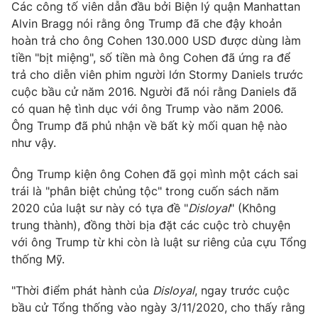
Các công tố viên dẫn đầu bởi Biện lý quận Manhattan
Alvin Bragg nói rằng ông Trump đã che đậy khoản
hoàn trả cho ông Cohen 130.000 USD được dùng làm
tiền "bịt miệng", số tiền mà ông Cohen đã ứng ra để
THỜI BÁO VTV
trả cho diễn viên phim người lớn Stormy Daniels trước
cuộc bầu cử năm 2016. Người đã nói rằng Daniels đã
có quan hệ tình dục với ông Trump vào năm 2006.
Theo dõi báo trên
Ông Trump đã phủ nhận về bất kỳ mối quan hệ nào
như vậy.
Cơ quan chủ quản:
Đài Truyền hình Việt Nam
Cơ quan báo chí:
Thời báo VTV
Ông Trump kiện ông Cohen đã gọi mình một cách sai
trái là "phân biệt chủng tộc" trong cuốn sách năm
Giấy phép hoạt động báo in và báo điện tử số 483/GP-BTTTT
cấp ngày 29/12/2023
2020 của luật sư này có tựa đề "
Disloyal
" (Không
trung thành), đồng thời bịa đặt các cuộc trò chuyện
Tổng Biên tập:
Vũ Thanh Thủy
với ông Trump từ khi còn là luật sư riêng của cựu Tổng
Phó Tổng Biên tập:
Nguyễn Thị Mỹ Hạnh, Phạm Quốc Thắng,
thống Mỹ.
Nguyễn Trọng Ninh
Tổng đài VTV:
024.38 355 931 - 024.38 355 932
"Thời điểm phát hành của
Disloyal
, ngay trước cuộc
Ðiện thoại Thời báo VTV:
024.66 897 897
bầu cử Tổng thống vào ngày 3/11/2020, cho thấy rằng