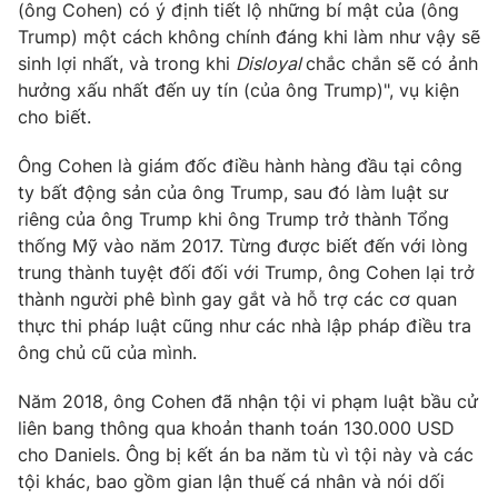
Email:
toasoan@vtv.vn
(ông Cohen) có ý định tiết lộ những bí mật của (ông
Liên hệ quảng cáo:
024-7300.7108
Trump) một cách không chính đáng khi làm như vậy sẽ
sinh lợi nhất, và trong khi
Disloyal
chắc chắn sẽ có ảnh
hưởng xấu nhất đến uy tín (của ông Trump)", vụ kiện
cho biết.
Ông Cohen là giám đốc điều hành hàng đầu tại công
ty bất động sản của ông Trump, sau đó làm luật sư
riêng của ông Trump khi ông Trump trở thành Tổng
thống Mỹ vào năm 2017. Từng được biết đến với lòng
trung thành tuyệt đối đối với Trump, ông Cohen lại trở
thành người phê bình gay gắt và hỗ trợ các cơ quan
thực thi pháp luật cũng như các nhà lập pháp điều tra
® Cấm sao chép dưới mọi hình thức nếu không có sự chấp
ông chủ cũ của mình.
thuận bằng văn bản. Ghi rõ nguồn VTV.vn khi phát hành lại
thông tin từ website này.
Năm 2018, ông Cohen đã nhận tội vi phạm luật bầu cử
liên bang thông qua khoản thanh toán 130.000 USD
cho Daniels. Ông bị kết án ba năm tù vì tội này và các
tội khác, bao gồm gian lận thuế cá nhân và nói dối