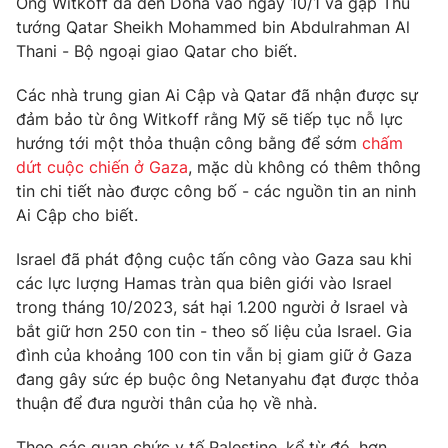
Ông Witkoff đã đến Doha vào ngày 10/1 và gặp Thủ
tướng Qatar Sheikh Mohammed bin Abdulrahman Al
Thani - Bộ ngoại giao Qatar cho biết.
Các nhà trung gian Ai Cập và Qatar đã nhận được sự
THỜI BÁO VTV
đảm bảo từ ông Witkoff rằng Mỹ sẽ tiếp tục nỗ lực
hướng tới một thỏa thuận công bằng để sớm
chấm
dứt cuộc chiến ở Gaza
, mặc dù không có thêm thông
tin chi tiết nào được công bố - các nguồn tin an ninh
Theo dõi báo trên
Ai Cập cho biết.
Cơ quan chủ quản:
Đài Truyền hình Việt Nam
Israel đã phát động cuộc tấn công vào Gaza sau khi
Cơ quan báo chí:
Thời báo VTV
các lực lượng Hamas tràn qua biên giới vào Israel
trong tháng 10/2023, sát hại 1.200 người ở Israel và
Giấy phép hoạt động báo in và báo điện tử số 483/GP-BTTTT
cấp ngày 29/12/2023
bắt giữ hơn 250 con tin - theo số liệu của Israel. Gia
đình của khoảng 100 con tin vẫn bị giam giữ ở Gaza
Tổng Biên tập:
Vũ Thanh Thủy
đang gây sức ép buộc ông Netanyahu đạt được thỏa
Phó Tổng Biên tập:
Nguyễn Thị Mỹ Hạnh, Phạm Quốc Thắng,
thuận để đưa người thân của họ về nhà.
Nguyễn Trọng Ninh
Tổng đài VTV:
024.38 355 931 - 024.38 355 932
Theo các quan chức y tế Palestine, kể từ đó, hơn