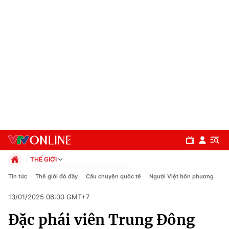
THẾ GIỚI
Chính trị
Tin tức
Thế giới đó đây
Câu chuyện quốc tế
Người Việt bốn phương
Xã hội
13/01/2025 06:00 GMT+7
Pháp luật
Chuyên mục
Kinh tế
Đặc phái viên Trung Đông
Thể thao