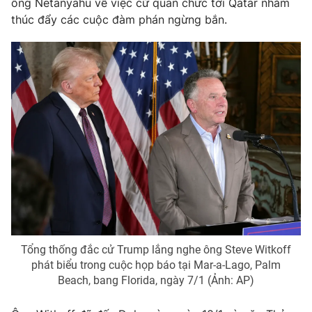
ông Netanyahu về việc cử quan chức tới Qatar nhằm
thúc đẩy các cuộc đàm phán ngừng bắn.
Photo
Infographic
Video
Shorts video
VTV Money
VTV Thể thao
VTV Sức khoẻ
Bất động sản
Thị trường 24h
Tấm lòng Việt
VTV4
Vươn mình bằng AI
Tổng thống đắc cử Trump lắng nghe ông Steve Witkoff
VTV9
VTV8
phát biểu trong cuộc họp báo tại Mar-a-Lago, Palm
Beach, bang Florida, ngày 7/1 (Ảnh: AP)
Liên hệ tòa soạn
English