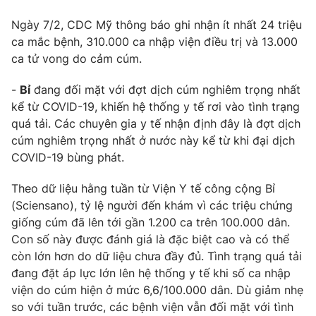
Email:
toasoan@vtv.vn
Liên hệ quảng cáo:
024-7300.7108
Ngày 7/2, CDC Mỹ thông báo ghi nhận ít nhất 24 triệu
ca mắc bệnh, 310.000 ca nhập viện điều trị và 13.000
ca tử vong do cảm cúm.
-
Bỉ
đang đối mặt với đợt dịch cúm nghiêm trọng nhất
kể từ COVID-19, khiến hệ thống y tế rơi vào tình trạng
quá tải. Các chuyên gia y tế nhận định đây là đợt dịch
cúm nghiêm trọng nhất ở nước này kể từ khi đại dịch
COVID-19 bùng phát.
Theo dữ liệu hằng tuần từ Viện Y tế công cộng Bỉ
(Sciensano), tỷ lệ người đến khám vì các triệu chứng
® Cấm sao chép dưới mọi hình thức nếu không có sự chấp
giống cúm đã lên tới gần 1.200 ca trên 100.000 dân.
thuận bằng văn bản. Ghi rõ nguồn VTV.vn khi phát hành lại
Con số này được đánh giá là đặc biệt cao và có thể
thông tin từ website này.
còn lớn hơn do dữ liệu chưa đầy đủ. Tình trạng quá tải
đang đặt áp lực lớn lên hệ thống y tế khi số ca nhập
viện do cúm hiện ở mức 6,6/100.000 dân. Dù giảm nhẹ
so với tuần trước, các bệnh viện vẫn đối mặt với tình