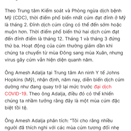
Phim VTV
Giải trí
Theo Trung tâm Kiểm soát và Phòng ngừa dịch bệnh
Hậu trường
Mỹ (CDC), thời điểm phổ biến nhất cúm đạt đỉnh ở Mỹ
Điện ảnh
Đời sống
là tháng 2. Đỉnh dịch cúm cũng có thể đến sớm hoặc
Nhân vật
Âm nhạc
muộn hơn. Thời điểm phổ biến thứ hai dịch cúm đạt
Du lịch
Khán giả
đến đỉnh điểm là tháng 12. Tháng 1 và tháng 3 đứng
Giáo dục
Sao
thứ ba. Hoạt động của cúm thường giảm dần khi
Làm đẹp
Giải sao mai
Tuyển sinh
chúng ta chuyển từ mùa Đông sang mùa Xuân, nhưng
Công nghệ
Chất lượng cuộc sống
virus gây cúm vẫn hiện diện quanh năm.
Học trực tuyến
Hitech Công nghệ tương lai
Ông Amesh Adalja tại Trung tâm An ninh Y tế Johns
Giao lưu trực tuyến
Hopkins (Mỹ), nhận định, năm nay, diễn biến dịch cúm
Sản phẩm
dường như đang quay trở lại mức trước
đại dịch
Lịch phát sóng
Thị trường
COVID-19
. Theo ông Adalja, điều đó có thể khiến
chúng ta nhầm tưởng rằng đây là một mùa cúm đặc
Tư vấn
biệt tồi tệ.
Chuyên mục khác
Ông Amesh Adalja phân tích: "Tôi cho rằng nhiều
Emagazine
Podcast
người đã thích nghi với các mùa cúm tương đối nhẹ