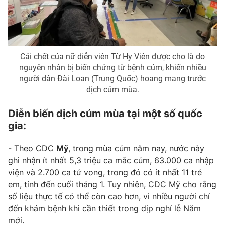
THỜI BÁO VTV
Cái chết của nữ diễn viên Từ Hy Viên được cho là do
nguyên nhân bị biến chứng từ bệnh cúm, khiến nhiều
Theo dõi báo trên
người dân Đài Loan (Trung Quốc) hoang mang trước
dịch cúm mùa.
Cơ quan chủ quản:
Đài Truyền hình Việt Nam
Diễn biến dịch cúm mùa tại một số quốc
Cơ quan báo chí:
Thời báo VTV
gia:
Giấy phép hoạt động báo in và báo điện tử số 483/GP-BTTTT
cấp ngày 29/12/2023
- Theo CDC
Mỹ
, trong mùa cúm năm nay, nước này
Tổng Biên tập:
ghi nhận ít nhất 5,3 triệu ca mắc cúm, 63.000 ca nhập
Vũ Thanh Thủy
viện và 2.700 ca tử vong, trong đó có ít nhất 11 trẻ
Phó Tổng Biên tập:
Nguyễn Thị Mỹ Hạnh, Phạm Quốc Thắng,
em, tính đến cuối tháng 1. Tuy nhiên, CDC Mỹ cho rằng
Nguyễn Trọng Ninh
số liệu thực tế có thể còn cao hơn, vì nhiều người chỉ
Tổng đài VTV:
024.38 355 931 - 024.38 355 932
đến khám bệnh khi cần thiết trong dịp nghỉ lễ Năm
Ðiện thoại Thời báo VTV:
024.66 897 897
mới.