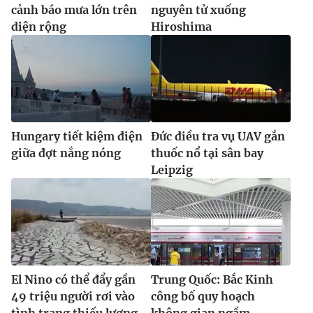
cảnh báo mưa lớn trên
nguyên tử xuống
diện rộng
Hiroshima
Hungary tiết kiệm điện
Đức điều tra vụ UAV gắn
giữa đợt nắng nóng
thuốc nổ tại sân bay
Leipzig
El Nino có thể đẩy gần
Trung Quốc: Bắc Kinh
49 triệu người rơi vào
công bố quy hoạch
tình trạng thiếu lương
không gian ngầm