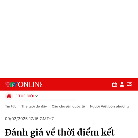
THẾ GIỚI
Chính trị
Tin tức
Thế giới đó đây
Câu chuyện quốc tế
Người Việt bốn phương
Xã hội
09/02/2025 17:15 GMT+7
Pháp luật
Chuyên mục
Kinh tế
Đánh giá về thời điểm kết
Thể thao