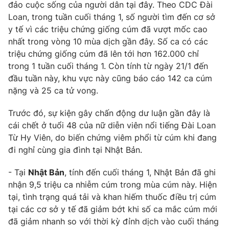
đảo cuộc sống của người dân tại đây. Theo CDC Đài
Loan, trong tuần cuối tháng 1, số người tìm đến cơ sở
y tế vì các triệu chứng giống cúm đã vượt mốc cao
nhất trong vòng 10 mùa dịch gần đây. Số ca có các
triệu chứng giống cúm đã lên tới hơn 162.000 chỉ
trong 1 tuần cuối tháng 1. Còn tính từ ngày 21/1 đến
đầu tuần này, khu vực này cũng báo cáo 142 ca cúm
nặng và 25 ca tử vong.
Trước đó, sự kiện gây chấn động dư luận gần đây là
cái chết ở tuổi 48 của nữ diễn viên nổi tiếng Đài Loan
Từ Hy Viên, do biến chứng viêm phổi từ cúm khi đang
đi nghỉ cùng gia đình tại Nhật Bản.
- Tại
Nhật Bản
, tính đến cuối tháng 1, Nhật Bản đã ghi
nhận 9,5 triệu ca nhiễm cúm trong mùa cúm này. Hiện
tại, tình trạng quá tải và khan hiếm thuốc điều trị cúm
tại các cơ sở y tế đã giảm bớt khi số ca mắc cúm mới
đã giảm nhanh so với thời kỳ đỉnh dịch vào cuối tháng