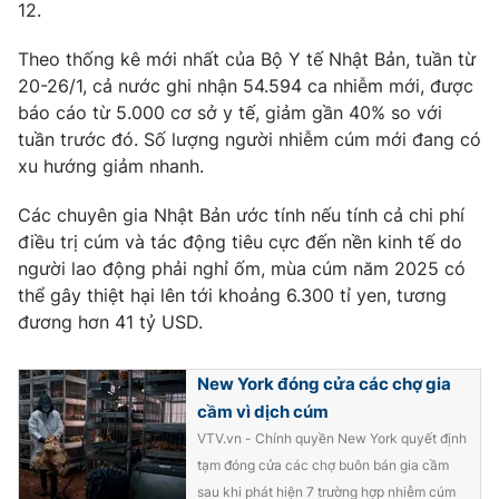
12.
Theo thống kê mới nhất của Bộ Y tế Nhật Bản, tuần từ
20-26/1, cả nước ghi nhận 54.594 ca nhiễm mới, được
báo cáo từ 5.000 cơ sở y tế, giảm gần 40% so với
tuần trước đó. Số lượng người nhiễm cúm mới đang có
xu hướng giảm nhanh.
Các chuyên gia Nhật Bản ước tính nếu tính cả chi phí
điều trị cúm và tác động tiêu cực đến nền kinh tế do
người lao động phải nghỉ ốm, mùa cúm năm 2025 có
thể gây thiệt hại lên tới khoảng 6.300 tỉ yen, tương
đương hơn 41 tỷ USD.
New York đóng cửa các chợ gia
cầm vì dịch cúm
VTV.vn - Chính quyền New York quyết định
tạm đóng cửa các chợ buôn bán gia cầm
sau khi phát hiện 7 trường hợp nhiễm cúm