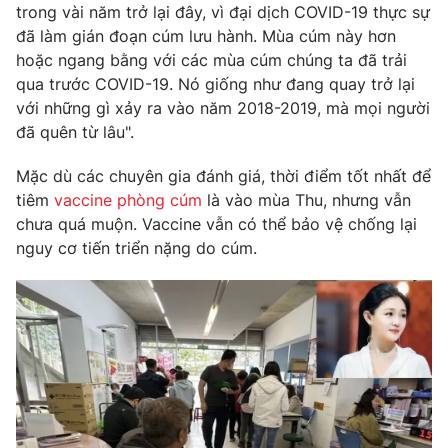
trong vài năm trở lại đây, vì đại dịch COVID-19 thực sự
Photo
Infographic
đã làm gián đoạn cúm lưu hành. Mùa cúm này hơn
hoặc ngang bằng với các mùa cúm chúng ta đã trải
qua trước COVID-19. Nó giống như đang quay trở lại
Video
Shorts video
với những gì xảy ra vào năm 2018-2019, mà mọi người
đã quên từ lâu".
VTV Money
VTV Thể thao
Mặc dù các chuyên gia đánh giá, thời điểm tốt nhất để
tiêm
vaccine phòng cúm
là vào mùa Thu, nhưng vẫn
VTV Sức khoẻ
Bất động sản
chưa quá muộn. Vaccine vẫn có thể bảo vệ chống lại
nguy cơ tiến triển nặng do cúm.
Thị trường 24h
Tấm lòng Việt
VTV4
Vươn mình bằng AI
VTV9
VTV8
Liên hệ tòa soạn
English