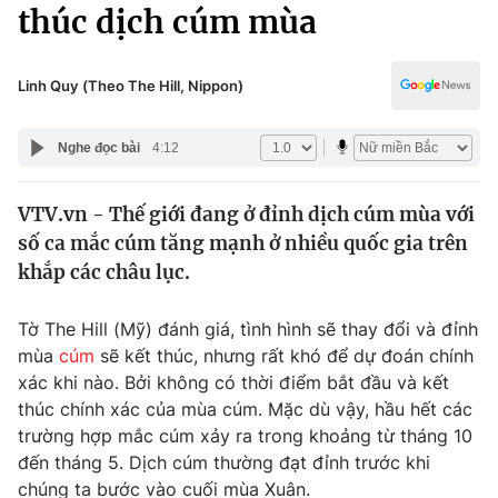
Chính trị
thúc dịch cúm mùa
Truyền hình
Văn hóa - Giải trí
Xã hội
Y tế
Linh Quy (Theo The Hill, Nippon)
Đời sống
Pháp luật
Công nghệ
Nghe đọc bài
4:12
Giáo dục
Y tế
VTV.vn - Thế giới đang ở đỉnh dịch cúm mùa với
số ca mắc cúm tăng mạnh ở nhiều quốc gia trên
Thế giới
khắp các châu lục.
Tin tức
Kinh tế
Tờ The Hill (Mỹ) đánh giá, tình hình sẽ thay đổi và đỉnh
Thế giới đó đây
mùa
cúm
sẽ kết thúc, nhưng rất khó để dự đoán chính
Tài chính
xác khi nào. Bởi không có thời điểm bắt đầu và kết
Dữ liệu và đời sống
Câu chuyện quốc tế
thúc chính xác của mùa cúm. Mặc dù vậy, hầu hết các
Thị trường
trường hợp mắc cúm xảy ra trong khoảng từ tháng 10
Truyền hình
đến tháng 5. Dịch cúm thường đạt đỉnh trước khi
Góc doanh nghiệp
chúng ta bước vào cuối mùa Xuân.