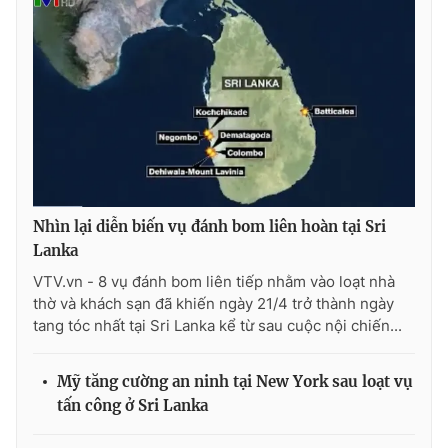
Ðiện thoại Thời báo VTV:
024.66 897 897
Email:
toasoan@vtv.vn
Liên hệ quảng cáo:
024-7300.7108
Nhìn lại diễn biến vụ đánh bom liên hoàn tại Sri
Lanka
VTV.vn - 8 vụ đánh bom liên tiếp nhằm vào loạt nhà
thờ và khách sạn đã khiến ngày 21/4 trở thành ngày
tang tóc nhất tại Sri Lanka kể từ sau cuộc nội chiến...
® Cấm sao chép dưới mọi hình thức nếu không có sự chấp
thuận bằng văn bản. Ghi rõ nguồn VTV.vn khi phát hành lại
Mỹ tăng cường an ninh tại New York sau loạt vụ
thông tin từ website này.
tấn công ở Sri Lanka