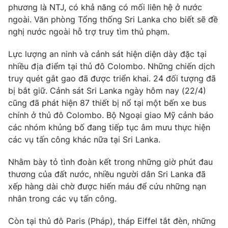
phương là NTJ, có khả năng có mối liên hệ ở nước
Photo
Infographic
ngoài. Văn phòng Tổng thống Sri Lanka cho biết sẽ đề
nghị nước ngoài hỗ trợ truy tìm thủ phạm.
Video
Shorts video
Lực lượng an ninh và cảnh sát hiện diện dày đặc tại
nhiều địa điểm tại thủ đô Colombo. Những chiến dịch
VTV Money
VTV Thể thao
truy quét gắt gao đã được triển khai. 24 đối tượng đã
bị bắt giữ. Cảnh sát Sri Lanka ngày hôm nay (22/4)
cũng đã phát hiện 87 thiết bị nổ tại một bến xe bus
VTV Sức khoẻ
Bất động sản
chính ở thủ đô Colombo. Bộ Ngoại giao Mỹ cảnh báo
các nhóm khủng bố đang tiếp tục âm mưu thực hiện
Thị trường 24h
Tấm lòng Việt
các vụ tấn công khác nữa tại Sri Lanka.
Nhằm bày tỏ tình đoàn kết trong những giờ phút đau
VTV4
Vươn mình bằng AI
thương của đất nước, nhiều người dân Sri Lanka đã
xếp hàng dài chờ được hiến máu để cứu những nạn
VTV9
VTV8
nhân trong các vụ tấn công.
Còn tại thủ đô Paris (Pháp), tháp Eiffel tắt đèn, những
Liên hệ tòa soạn
English