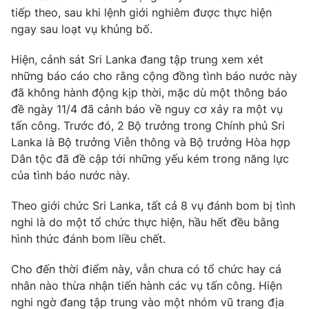
Phim VTV
tiếp theo, sau khi lệnh giới nghiêm được thực hiện
Giải trí
ngay sau loạt vụ khủng bố.
Hậu trường
Điện ảnh
Đời sống
Nhân vật
Hiện, cảnh sát Sri Lanka đang tập trung xem xét
Âm nhạc
những báo cáo cho rằng cộng đồng tình báo nước này
Du lịch
Khán giả
đã không hành động kịp thời, mặc dù một thông báo
Giáo dục
Sao
đề ngày 11/4 đã cảnh báo về nguy cơ xảy ra một vụ
Làm đẹp
Giải sao mai
Tuyển sinh
tấn công. Trước đó, 2 Bộ trưởng trong Chính phủ Sri
Công nghệ
Chất lượng cuộc sống
Lanka là Bộ trưởng Viễn thông và Bộ trưởng Hòa hợp
Học trực tuyến
Dân tộc đã đề cập tới những yếu kém trong năng lực
Hitech Công nghệ tương lai
Giao lưu trực tuyến
của tình báo nước này.
Sản phẩm
Theo giới chức Sri Lanka, tất cả 8 vụ đánh bom bị tình
Lịch phát sóng
Thị trường
nghi là do một tổ chức thực hiện, hầu hết đều bằng
hình thức đánh bom liều chết.
Tư vấn
Chuyên mục khác
Cho đến thời điểm này, vẫn chưa có tổ chức hay cá
nhân nào thừa nhận tiến hành các vụ tấn công. Hiện
Emagazine
Podcast
nghi ngờ đang tập trung vào một nhóm vũ trang địa