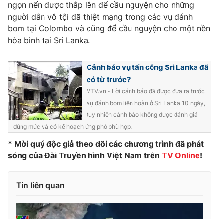
ngọn nến được thắp lên để cầu nguyện cho những
người dân vô tội đã thiệt mạng trong các vụ đánh
bom tại Colombo và cũng để cầu nguyện cho một nền
hòa bình tại Sri Lanka.
THỜI BÁO VTV
Cảnh báo vụ tấn công Sri Lanka đã
có từ trước?
VTV.vn - Lời cảnh báo đã được đưa ra trước
Theo dõi báo trên
vụ đánh bom liên hoàn ở Sri Lanka 10 ngày,
tuy nhiên cảnh báo không được đánh giá
Cơ quan chủ quản:
Đài Truyền hình Việt Nam
đúng mức và có kế hoạch ứng phó phù hợp.
Cơ quan báo chí:
Thời báo VTV
* Mời quý độc giả theo dõi các chương trình đã phát
Giấy phép hoạt động báo in và báo điện tử số 483/GP-BTTTT
sóng của Đài Truyền hình Việt Nam trên
TV Online
!
cấp ngày 29/12/2023
Tổng Biên tập:
Vũ Thanh Thủy
Tin liên quan
Phó Tổng Biên tập:
Nguyễn Thị Mỹ Hạnh, Phạm Quốc Thắng,
Nguyễn Trọng Ninh
Tổng đài VTV:
024.38 355 931 - 024.38 355 932