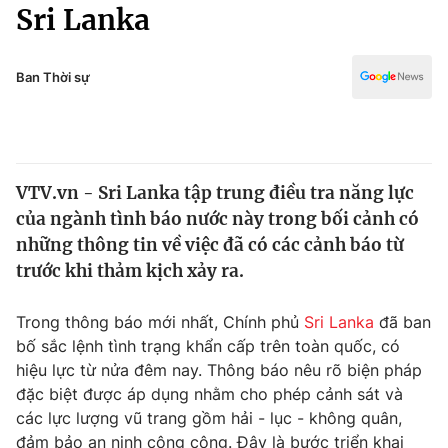
Chính trị
Sri Lanka
Truyền hình
Văn hóa - Giải trí
Xã hội
Y tế
Ban Thời sự
Đời sống
Pháp luật
Công nghệ
Giáo dục
Y tế
VTV.vn - Sri Lanka tập trung điều tra năng lực
của ngành tình báo nước này trong bối cảnh có
Thế giới
những thông tin về việc đã có các cảnh báo từ
trước khi thảm kịch xảy ra.
Tin tức
Kinh tế
Thế giới đó đây
Trong thông báo mới nhất, Chính phủ
Sri Lanka
đã ban
Tài chính
bố sắc lệnh tình trạng khẩn cấp trên toàn quốc, có
Dữ liệu và đời sống
Câu chuyện quốc tế
hiệu lực từ nửa đêm nay. Thông báo nêu rõ biện pháp
Thị trường
đặc biệt được áp dụng nhằm cho phép cảnh sát và
Truyền hình
Góc doanh nghiệp
các lực lượng vũ trang gồm hải - lục - không quân,
đảm bảo an ninh công cộng. Đây là bước triển khai