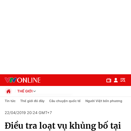
THẾ GIỚI
Chính trị
Tin tức
Thế giới đó đây
Câu chuyện quốc tế
Người Việt bốn phương
Xã hội
22/04/2019 20:24 GMT+7
Pháp luật
Chuyên mục
Kinh tế
Điều tra loạt vụ khủng bố tại
Thể thao